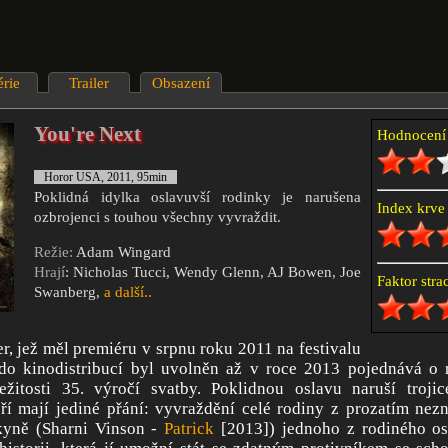
érie
Trailer
Obsazení
You're Next
Hodnocen
Horor USA, 2011, 95min
Poklidná idylka oslavuvší rodinky je narušena
Index krv
ozbrojenci s touhou všechny vyvraždit.
Režie:
Adam Wingard
Hrají
: Nicholas Tucci, Wendy Glenn, AJ Bowen, Joe
Faktor str
Swanberg,
a další..
r, jež měl premiéru v srpnu roku 2011 na festivalu
 do kinodistribucí byl uvolněn až v roce 2013 pojednává o r
ležitosti 35. výročí svatby. Poklidnou oslavu naruší troj
eří mají jediné přání: vyvraždění celé rodiny z prozatím ne
kyně (Sharni Vinson -
Patrick
[2013]) jednoho z rodiného o