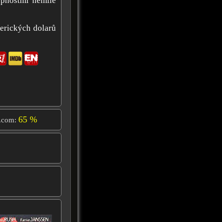
opnostmi nemile
erických dolarů
65 %
.com: