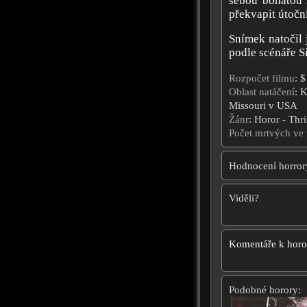
sebou bohatou h
překvapit útočn
Snímek natočil 
podle scénáře S
Rozpočet filmu
: 
Oblast natáčení
: 
Missouri v USA
Žánr
: Horor - Thri
Počet mrtvých ve 
Hodnocení horror
Viděli?
Komentáře k hor
Podobné horory: