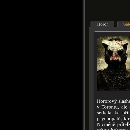
Horor
Gal
Hororový slashe
v Torontu, ale
setkala ke pří
psychopatů, kt
Nicméně přítel