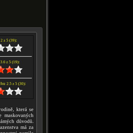
í
:
2 z 5 (39)
e
:
3.6 z 5 (19)
achu
:
2.5 z 5 (30)
odině, která se
ice maskovaných
známých důvodů.
sazenstva má za