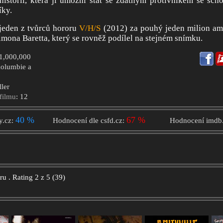
istorii, která jí umožní stát se zdatným protivníkem se sch
íky.
jeden z tvůrců hororu
V/H/S
(2012) za pouhý jeden milion am
imona Baretta, který se rovněž podílel na stejném snímku.
$1,000,000
Kolumbie a
ller
filmu
: 12
40 %
67 %
y.cz:
Hodnocení dle csfd.cz:
Hodnocení imdb
oru
.
Rating
2
z
5
(
39
)