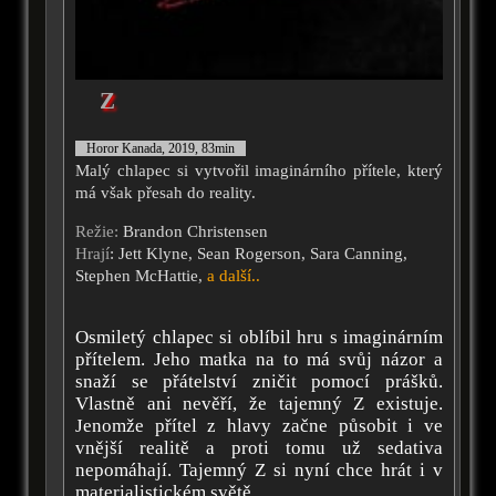
Z
Horor Kanada, 2019, 83min
Malý chlapec si vytvořil imaginárního přítele, který
má však přesah do reality.
Režie:
Brandon Christensen
Hrají
: Jett Klyne, Sean Rogerson, Sara Canning,
Stephen McHattie,
a další..
Osmiletý chlapec si oblíbil hru s imaginárním
přítelem. Jeho matka na to má svůj názor a
snaží se přátelství zničit pomocí prášků.
Vlastně ani nevěří, že tajemný Z existuje.
Jenomže přítel z hlavy začne působit i ve
vnější realitě a proti tomu už sedativa
nepomáhají. Tajemný Z si nyní chce hrát i v
materialistickém světě.