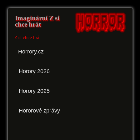
Imaginární Z si
chce hrát
Z si chce hrát
Horrory.cz
Horory 2026
Horory 2025
Hororové zprávy