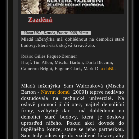
Zazděná
Horor USA, Kanada, Francie, 2009, 91min
Mladá inženýrka má dohlédnout na demolici staré
budovy, která však skrývá krvavé zlo.
Režie:
Gilles Paquet-Brenner
Hrají
: Tim Allen, Mischa Barton, Darla Biccum,
Cameron Bright, Eugene Clark, Mark D.
a další..
Mladá inženýrka Sam Walczaková (Mischa
Barton -
Návrat domů
[2009]) teprve nedávno
dostudovala na technické univerzitě. Na
oslavě promocí jí dá otec, majitel demoliční
firmy, svébytný dar - má dohlédnout na
demolici staré budovy, která je doslova
uprostřed ničeho. Pokud akci dovede do
úspěšného konce, stane se jeho partnerkou.
Sam tedy odcestuje do vzdálené lokace, aby