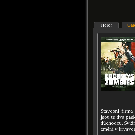
Horor
Gal
Stavební firma
jsou tu dva pás
důchodců. Sviž
změní v krvavou