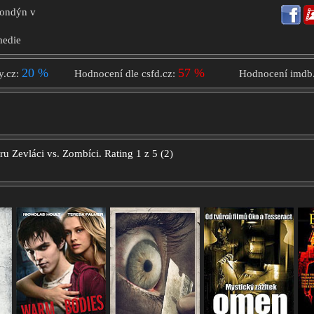
Londýn v
medie
20 %
57 %
y.cz:
Hodnocení dle csfd.cz:
Hodnocení imdb
oru
Zevláci vs. Zombíci.
Rating
1
z
5
(
2
)