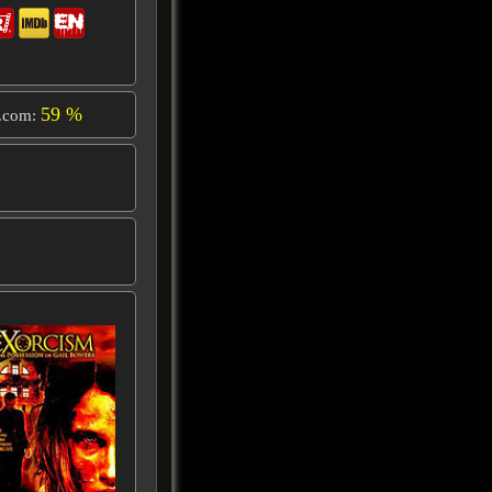
59 %
.com: