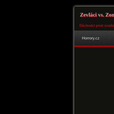
Zevláci vs. Zo
Důchodci proti zomb
Horrory.cz