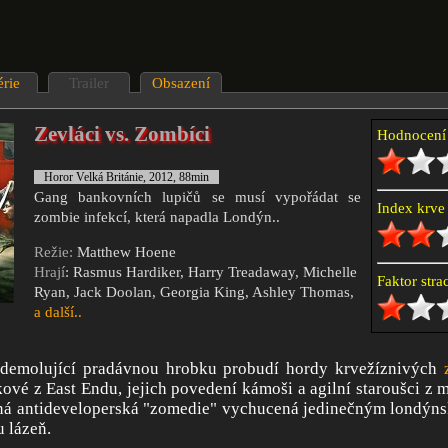
érie
Trailer
Obsazení
Zevláci vs. Zombíci
Hodnocen
Horor Velká Británie, 2012, 88min
Gang bankovních lupičů se musí vypořádat se
Index krv
zombie infekcí, která napadla Londýn..
Režie:
Matthew Hoene
Hrají
: Rasmus Hardiker, Harry Treadaway, Michelle
Faktor str
Ryan, Jack Doolan, Georgia King, Ashley Thomas,
a další..
 demolující pradávnou hrobku probudí hordy krvežíznivých
kové z East Endu, jejich povedení kámoši a agilní staroušci z
ná antideveloperská "zomedie" vychucená jedinečným londýn
 lázeň.