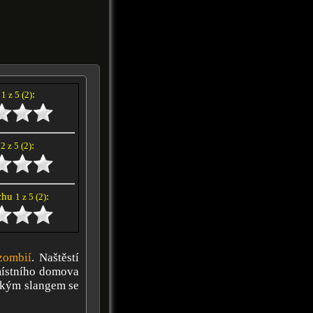
í
:
1 z 5 (2)
e
:
2 z 5 (2)
achu
:
1 z 5 (2)
zombií
. Naštěstí
 místního domova
ským slangem se