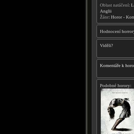
Oblast natáčení
: 
Anglii
Žánr
: Horor - Ko
Hodnocení horror
Viděli?
Komentáře k hor
Podobné horory: