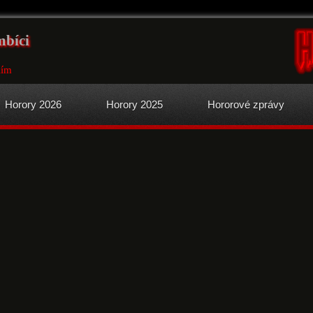
mbíci
iím
Horory 2026
Horory 2025
Hororové zprávy