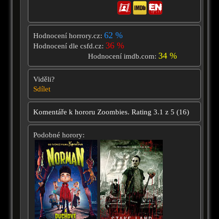
62 %
Hodnocení horrory.cz:
36 %
Hodnocení dle csfd.cz:
34 %
Hodnocení imdb.com:
Viděli?
Sdílet
Komentáře k hororu
Zoombies.
Rating
3.1
z
5
(
16
)
Podobné horory: