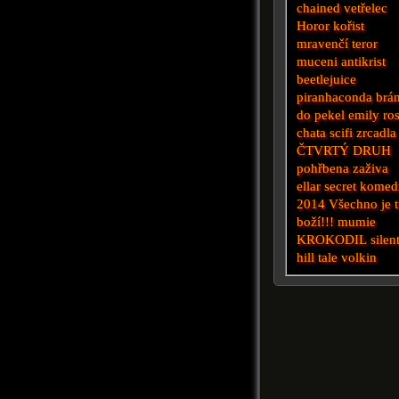
chained
vetřelec
Horor
kořist
mravenčí teror
muceni
antikrist
beetlejuice
piranhaconda
brá
do pekel
emily ro
chata
scifi
zrcadla
ČTVRTÝ DRUH
pohřbena zaživa
ellar secret
komed
2014
Všechno je 
boží!!!
mumie
KROKODIL
silen
hill
tale
volkin