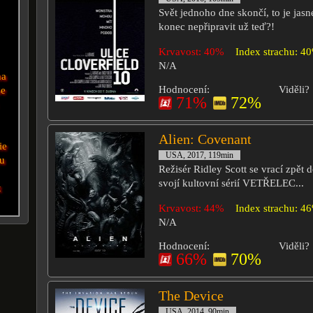
Svět jednoho dne skončí, to je jasn
konec nepřipravit už teď?!
Krvavost: 40%
Index strachu: 4
N/A
na
Hodnocení:
Viděli?
se
71%
72%
Alien: Covenant
ie
USA, 2017, 119min
tu
Režisér Ridley Scott se vrací zpět 
svojí kultovní sérií VETŘELEC...
t
Krvavost: 44%
Index strachu: 4
N/A
Hodnocení:
Viděli?
66%
70%
The Device
USA, 2014, 90min