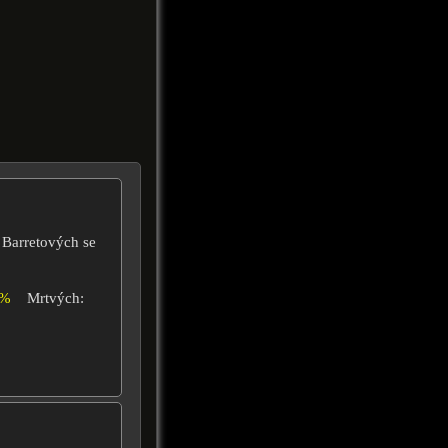
 Barretových se
0%
Mrtvých: