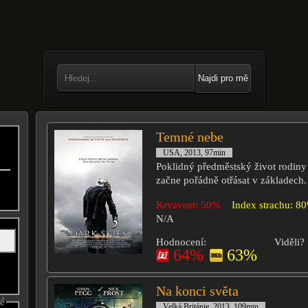
Najdi pro mě
Temné nebe
n
USA, 2013, 97min
.
Poklidný předměstský život rodiny
začne pořádně otřásat v základech.
Krvavost: 50%
Index strachu: 8
N/A
Hodnocení:
Viděli?
64%
63%
Na konci světa
né
Velká Británie, 2013, 109min