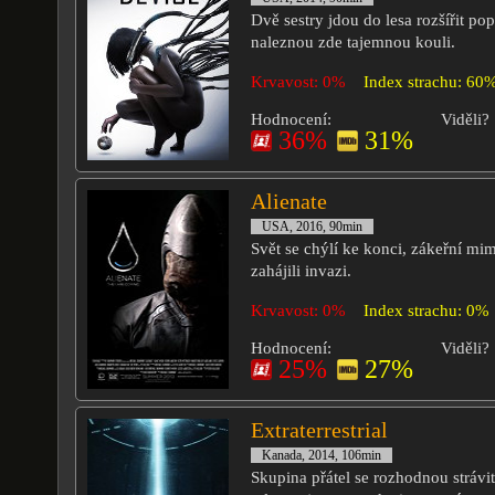
Dvě sestry jdou do lesa rozšířit po
naleznou zde tajemnou kouli.
Krvavost: 0%
Index strachu: 60
Hodnocení:
Viděli?
36%
31%
Alienate
USA, 2016, 90min
Svět se chýlí ke konci, zákeřní m
zahájili invazi.
Krvavost: 0%
Index strachu: 0%
Hodnocení:
Viděli?
25%
27%
Extraterrestrial
Kanada, 2014, 106min
Skupina přátel se rozhodnou strávi