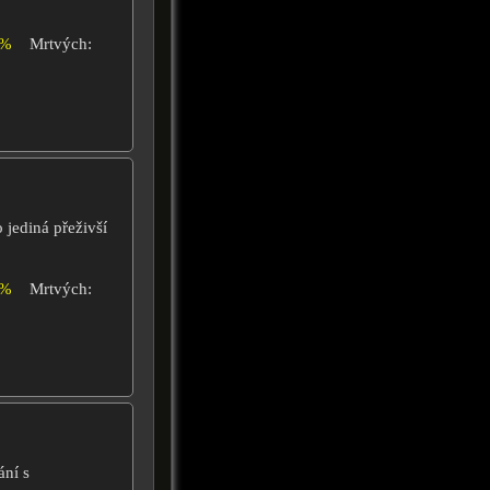
4%
Mrtvých:
 jediná přeživší
0%
Mrtvých:
ání s