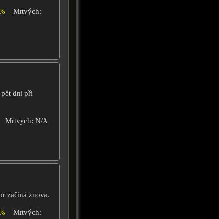
2%
Mrtvých:
pět dní při
Mrtvých: N/A
or začíná znova.
4%
Mrtvých: