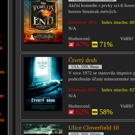
Akční komedie s prvky sci-fi horor
hororu Soumrak mrtvých.
Krvavost: 38%
Index strachu: 4
N/A
d
Hodnocení:
Viděli?
n
67%
71%
a
Čtvrtý druh
USA, 2009, 98min
ůza
V roce 1972 se stanovila stupnice 
podezřením účasti mimozemské int
Krvavost: 66%
Index strachu: 8
er
N/A
Hodnocení:
Viděli?
62%
58%
z
ini
Ulice Cloverfield 10
USA, 2016, 105min