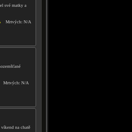
pel své matky a
%
Mrtvých: N/A
imozemšťané
Mrtvých: N/A
t víkend na chatě