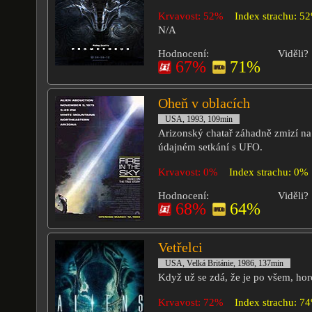
Krvavost: 52%
Index strachu: 5
N/A
Hodnocení:
Viděli?
67%
71%
Oheň v oblacích
USA, 1993, 109min
Arizonský chatař záhadně zmizí na 
údajném setkání s UFO.
Krvavost: 0%
Index strachu: 0%
Hodnocení:
Viděli?
68%
64%
Vetřelci
USA, Velká Británie, 1986, 137min
Když už se zdá, že je po všem, hor
Krvavost: 72%
Index strachu: 7