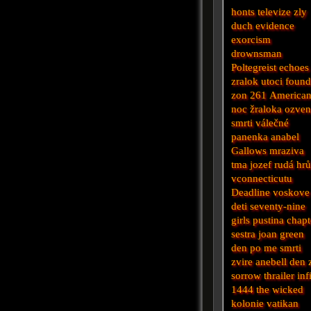
honts
televize
zly
duch
evidence
exorcism
drownsman
Poltegreist
echoes
zralok utoci
foun
zon 261
America
noc žraloka
ozven
smrti
válečné
panenka anabel
Gallows
mraziva
tma
jozef
rudá
hr
vconnecticutu
Deadline
voskove
deti
seventy-nine
girls
pustina
chapt
sestra joan
green
den po me smrti
zvire
anebell
den 
sorrow
thrailer
inf
1444
the wicked
kolonie
vatikan