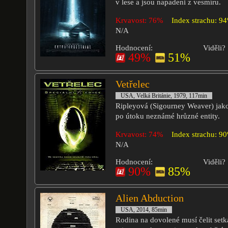
v lese a jsou napadeni z vesmíru.
Krvavost: 76%
Index strachu: 9
N/A
Hodnocení:
Viděli?
49%
51%
Vetřelec
USA, Velká Británie, 1979, 117min
Ripleyová (Sigourney Weaver) jako
po útoku neznámé hrůzné entity.
Krvavost: 74%
Index strachu: 9
N/A
Hodnocení:
Viděli?
90%
85%
Alien Abduction
USA, 2014, 85min
Rodina na dovolené musí čelit setk