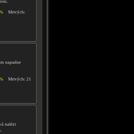
osu.
0%
Mrtvých:
em napadne
0%
Mrtvých: 21
á nalézt
.