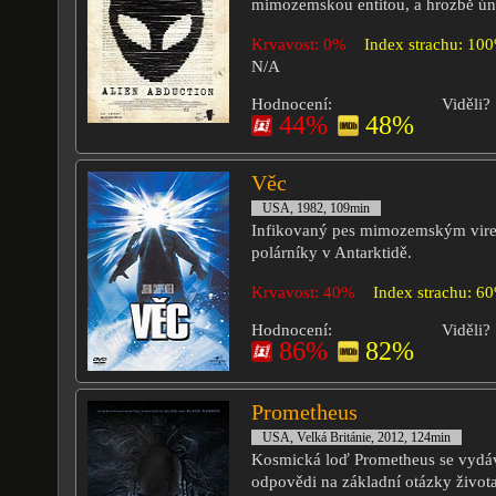
mimozemskou entitou, a hrozbě ún
Krvavost: 0%
Index strachu: 10
N/A
Hodnocení:
Viděli?
44%
48%
Věc
USA, 1982, 109min
Infikovaný pes mimozemským vir
polárníky v Antarktidě.
Krvavost: 40%
Index strachu: 6
Hodnocení:
Viděli?
86%
82%
Prometheus
USA, Velká Británie, 2012, 124min
Kosmická loď Prometheus se vydáv
odpovědi na základní otázky života