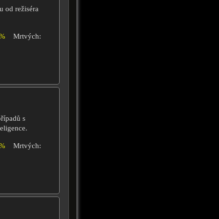
u od režiséra
0%
Mrtvých:
případů s
eligence.
2%
Mrtvých: