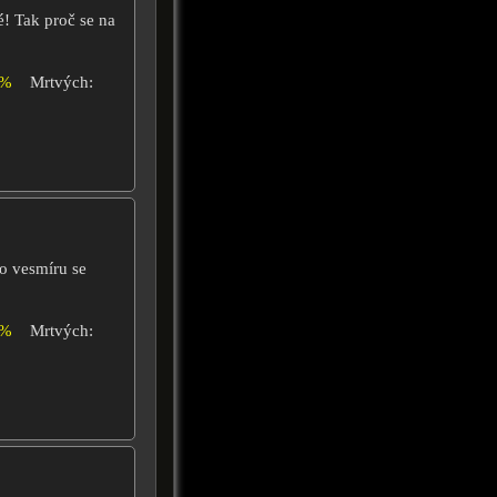
é! Tak proč se na
0%
Mrtvých:
do vesmíru se
6%
Mrtvých: