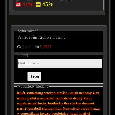
41%
45%
Vyhledávání
Vyhledávání Kronika mutantu.
Celkem hororů:
2627
Hledej
Naposledy hledané
hitlér
something wicked
strašáci
Husk
nechtny
živi
mrtvi
gothika
neutečeš
canibalove
druhý život
mysteriozní
duchy
houbičky
the rite
the descent
part 2
jessabell
slander man
Next
sister
video
hruza
v conectikatu
invaze
beetlejuice
howl
hostitel