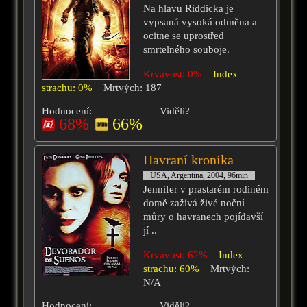
Na hlavu Riddicka je
vypsaná vysoká odměna a
ocitne se uprostřed
smrtelného souboje.
Krvavost: 0%
Index
strachu: 0%
Mrtvých: 187
Hodnocení:
Viděli?
68%
66%
Havraní kronika
USA, Argentina, 2004, 96min
Jennifer v prastarém rodiném
domě zažívá živé noční
můry o havranech pojídavší
jí ..
Krvavost: 62%
Index
strachu: 60%
Mrtvých:
N/A
Hodnocení:
Viděli?