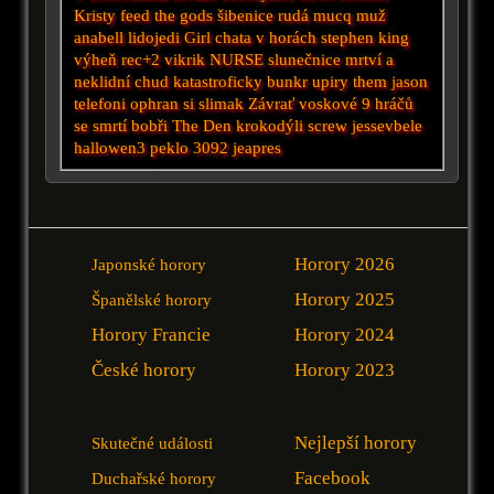
Kristy
feed the gods
šibenice
rudá
mucq
muž
anabell
lidojedi
Girl
chata v horách
stephen king
výheň
rec+2
vikrik
NURSE
slunečnice
mrtví a
neklidní
chud
katastroficky
bunkr
upiry
them
jason
telefoni
ophran
si
slimak
Závrať
voskové
9 hráčů
se smrtí
bobři
The Den
krokodýli
screw
jessevbele
hallowen3
peklo
3092
jeapres
Horory 2026
Japonské horory
Horory 2025
Španělské horory
Horory Francie
Horory 2024
České horory
Horory 2023
Nejlepší horory
Skutečné události
Facebook
Duchařské horory