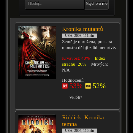
Najdi pro mě
Kronika mutantů
USA, 2008, 111min
Země je ohrožena, prastará
monstra dělají z lidí nemrtvé.
Krvavost: 40%
Index
strachu: 20%
Mrtvých:
N/A
Hodnocení:
53%
52%
Viděli?
Riddick: Kronika
temna
USA, 2004, 119min