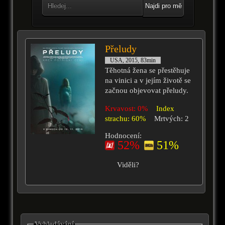
Najdi pro mě
Přeludy
USA, 2015, 83min
Těhotná žena se přestěhuje
na vinici a v jejím životě se
začnou objevovat přeludy.
Krvavost: 0%
Index
strachu: 60%
Mrtvých: 2
Hodnocení:
52%
51%
Viděli?
Vyhledávání