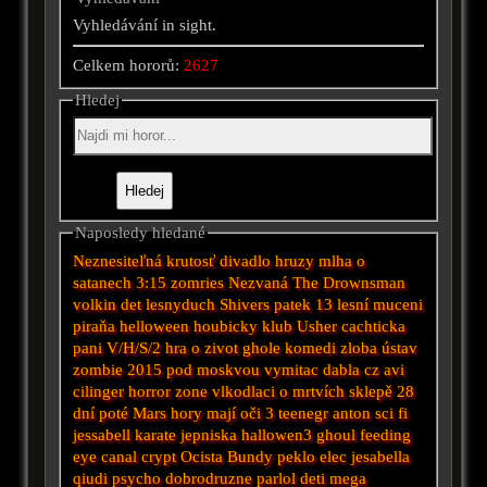
Vyhledávání in sight.
Celkem hororů:
2627
Hledej
Naposledy hledané
Neznesiteľná krutosť
divadlo hruzy
mlha
o
satanech
3:15 zomries
Nezvaná
The Drownsman
volkin det
lesnyduch
Shivers
patek 13
lesní
muceni
piraňa
helloween
houbicky
klub
Usher
cachticka
pani
V/H/S/2
hra o zivot
ghole
komedi
zloba
ústav
zombie 2015
pod moskvou
vymitac dabla cz avi
cilinger
horror
zone
vlkodlaci
o mrtvích
sklepě
28
dní poté
Mars
hory mají oči 3
teenegr
anton
sci fi
jessabell
karate
jepniska
hallowen3
ghoul
feeding
eye
canal
crypt
Ocista
Bundy
peklo
elec
jesabella
qiudi
psycho
dobrodruzne
parlol
deti
mega