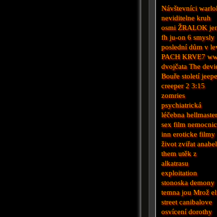
Návštevníci
warlo
neviditelne
kruh
osmi
ŽRALOK
je
fh
ju-on
6 smysly
poslední dům v le
PACH KRVE7
w
dvojčata
The devi
Bouře století
jeepe
creeper 2
3:15
zomries
psychiatrická
léčebna
hellmaste
sex film
nemocnic
inn
eroticke filmy
život zviřat
anabel
them
utěk z
alkatrasu
exploitation
stonoska
demony
temna
jou
Mrož
e
street
canibalove
osvícení
dorothy