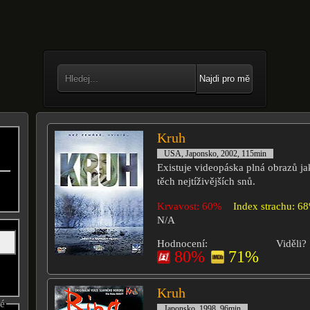
Najdi pro mě
Kruh
USA, Japonsko, 2002, 115min
Existuje videopáska plná obrazů ja
těch nejtíživějších snů.
Krvavost: 60%
Index strachu: 6
N/A
Hodnocení:
Viděli?
80%
71%
Kruh
né
Japonsko, 1998, 96min