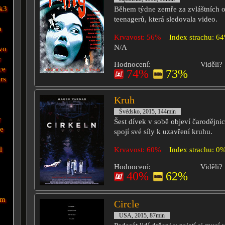
k3
Během týdne zemře za zvláštních o
teenagerů, která sledovala video.
n
Krvavost: 56%
Index strachu: 6
N/A
vo
w
Hodnocení:
Viděli?
ce
74%
73%
rs
Kruh
Švédsko, 2015, 144min
r
Šest dívek v sobě objeví čarodějni
e
spojí své síly k uzavření kruhu.
l
Krvavost: 60%
Index strachu: 0
Hodnocení:
Viděli?
40%
62%
lm
Circle
USA, 2015, 87min