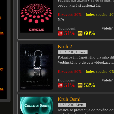
Padesát lidí drženi v zajetí si musí
osobu, která si zaslouží žít.
Krvavost: 20%
Index strachu: 2
i
N/A
Hodnocení:
Viděli?
51%
60%
tin
Kruh 2
USA, 2005, 110min
Pokračování úspěšného prvního dí
Verbinského o dívce z videokazety
zy
Krvavost: 80%
Index strachu: 0
Hodnocení:
Viděli?
51%
52%
na
Kruh Osmi
USA, 2009, 83min
Jessica se přestěhuje do nového d