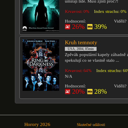
umírají lidé. Musí zjisti proč?!
Krvavost: 0%
Index strachu: 0%
Hodnocení:
Viděli?
26%
39%
Kruh temnoty
USA, 2004, 85min
Zpěvák populární kapely záhadně 
spekulují co se vlastně stalo ...
Krvavost: 64%
Index strachu: 6
N/A
Hodnocení:
Viděli?
20%
28%
Horory 2026
Skutečné události