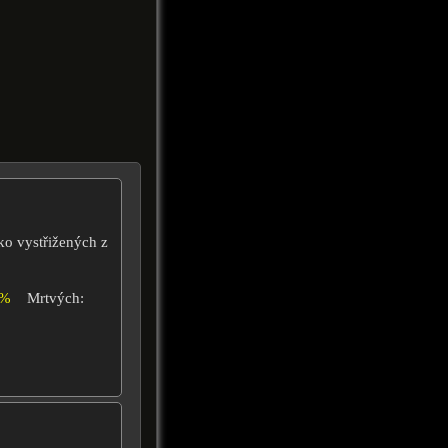
ko vystřižených z
8%
Mrtvých: