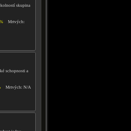
kolností skupina
4%
Mrtvých:
cké schopnosti a
%
Mrtvých: N/A