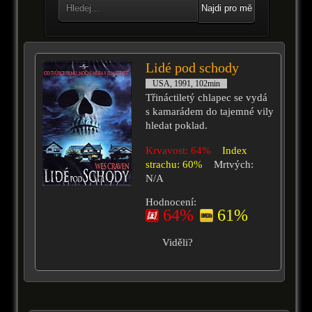
Najdi pro mě
Lidé pod schody
USA, 1991, 102min
Třináctiletý chlapec se vydá
s kamarádem do tajemné vily
hledat poklad.
Krvavost: 64%
Index
strachu: 60%
Mrtvých:
N/A
Hodnocení:
64%
61%
Viděli?