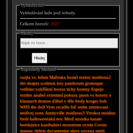
Vyhledávání
Vyhledávání lude pod schody.
Celkem hororů:
2627
Hledej
Naposledy hledané
ouijla
vs.
bdsm
Mařenka
hostel
reeker
insidious2
det
deaper
sceleton key
pandorum
grotesque
vetřelec:vzkříšení
horror
tichy
koreny
Espejo
roztles
anabel
extremní pokusy
jason vs
horory o
klaunech
demon
ďábel v těle
fredy kruger
bob
WHS
the doll
Vym
zrcadlo
bič
sedm
zmutovani
nedívej
zone
Amityville
insidious3
Vreskot
insidius
fredi
halloweenská noc
Mrož
monika
karate
beetlejuice
kanibalstvi
monstrum
uvnitr
Coven
maniac
debris documentar
slave
ozvena smrti