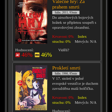
Válečné hry: Za
prahem smrti
Itálie, 2011, 93min
Do airsoftových bojových
hrátek se připletou soupeři s
opravdovými zbraněmi.
Krvavost: 0%
Index
strachu: 0%
Mrtvých: N/A
Hodnocení:
Viděli?
46%
46%
Prokletí smrti
Itálie, 1966, 85min
V 17. století v jedné
evropské vesničce je duchem
zavražděna malá holčička.
Krvavost: 0%
Index
strachu: 0%
Mrtvých: N/A
Hodnocení: