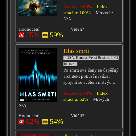
Krvavost: 60%
Index
strachu: 100%
Mrtvých:
N/A
Hodnocení:
Viděli?
55%
59%
Hlas smrti
USA, Kanada, Velká Británie, 2005,
101min
Po smrti své ženy se úspěšný
architekt pokusí navázat
spojení se světem mrtvých.
Krvavost: 48%
Index
strachu: 62%
Mrtvých:
N/A
Hodnocení:
Viděli?
62%
54%