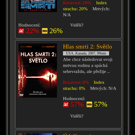
Krvavost: 20%
Index
strachu: 20%
Mrtvých:
N/A
Hodnocení:
Viděli?
22%
26%
Hlas smrti 2: Světlo
USA, Kanada, 2007, 99min
Abe chce následovat svoji
mrtvou rodinu a spáchá
sebevraždu, ale přežije ..
Krvavost: 0%
Index
strachu: 0%
Mrtvých: N/A
Hodnocení:
57%
57%
Viděli?