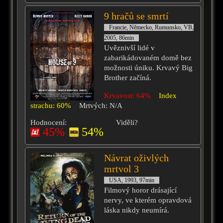
9 hračů se smrtí
Francie, Německo, Rumunsko, VB,
2005, 86min
Uvěznivší lidé v
zabarikádovaném domě bez
možnosti úniku. Krvavý Big
Brother začíná.
Krvavost: 64%
Index
strachu: 60%
Mrtvých: N/A
Hodnocení:
Viděli?
45%
54%
Návrat oživlých
mrtvol 3
USA, 1993, 97min
Filmový horor drásající
nervy, ve kterém opravdová
láska nikdy neumírá.