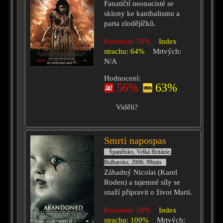
Fanatičtí neonacisté se
sklony ke kanibalismu a
parta zlodějíčků.
Krvavost: 70%
Index
strachu: 64%
Mrtvých:
N/A
Hodnocení:
56%
63%
Viděli?
Smrti napospas
Španělsko, Velká Británie,
Bulharsko, 2006, 99min
Záhadný Nicolai (Karel
Roden) a tajemné síly se
snaží připravit o život Marii.
Krvavost: 50%
Index
strachu: 100%
Mrtvých: