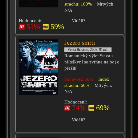
strachu: 100%
Mrtvých:
N/A
Hodnocení:
Viděli?
51%
59%
Jezero smrti
Velká Británie, 2008, 91min
Romantický výlet Steva s
přítelkyní se zvrhne na boj o
přežití.
Krvavost: 66%
Index
strachu: 66%
Mrtvých:
N/A
Hodnocení:
74%
69%
Viděli?