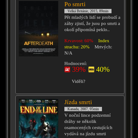
Po smrti
Velká Británie, 2015, 89min
Pět mladých lidí se probudí a
záhy zjistí, že jsou po smrti a
okolí připomíná peklo..
Krvavost: 60%
Index
strachu: 20%
Mrtvých:
N/A
Hodnocení:
39%
40%
Viděli?
Jízda smrti
Kanada, 2007, 95min
V noční lince podzemní
dráhy se několik
osamocených cestujících
vydává na jízdu smrti