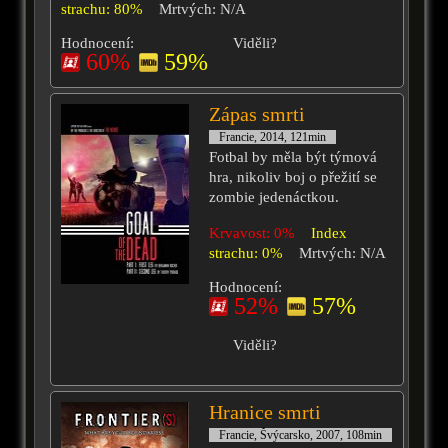
strachu: 80%
Mrtvých: N/A
Hodnocení:
Viděli?
60%
59%
Zápas smrti
Francie, 2014, 121min
Fotbal by měla být týmová
hra, nikoliv boj o přežití se
zombie jedenáctkou.
Krvavost: 0%
Index
strachu: 0%
Mrtvých: N/A
Hodnocení:
52%
57%
Viděli?
Hranice smrti
Francie, Švýcarsko, 2007, 108min