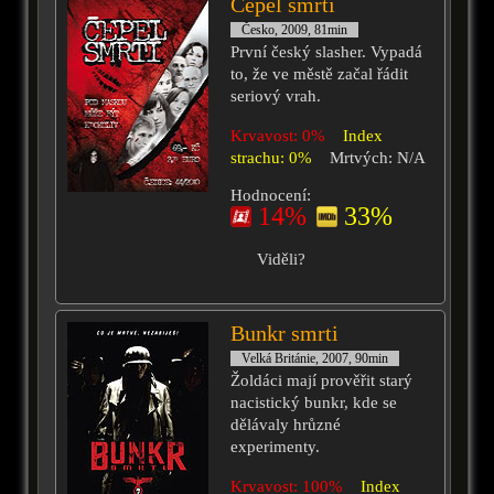
Čepel smrti
Česko, 2009, 81min
První český slasher. Vypadá
to, že ve městě začal řádit
seriový vrah.
Krvavost: 0%
Index
strachu: 0%
Mrtvých: N/A
Hodnocení:
14%
33%
Viděli?
Bunkr smrti
Velká Británie, 2007, 90min
Žoldáci mají prověřit starý
nacistický bunkr, kde se
dělávaly hrůzné
experimenty.
Krvavost: 100%
Index