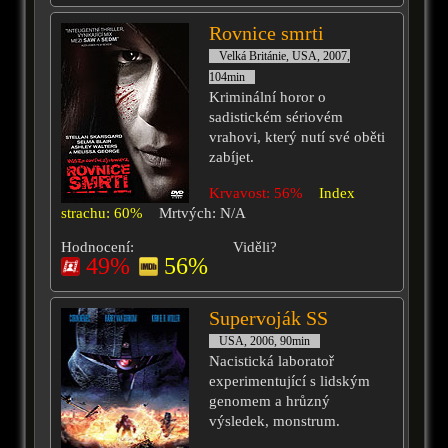
Rovnice smrti
Velká Británie, USA, 2007,
104min
Kriminální horor o
sadistickém sériovém
vrahovi, který nutí své oběti
zabíjet.
Krvavost: 56%
Index
strachu: 60%
Mrtvých: N/A
Hodnocení:
Viděli?
49%
56%
Supervoják SS
USA, 2006, 90min
Nacistická laboratoř
experimentující s lidským
genomem a hrůzný
výsledek, monstrum.