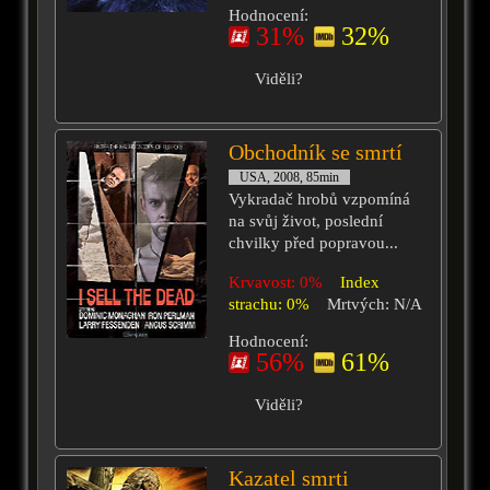
Hodnocení:
31%
32%
Viděli?
Obchodník se smrtí
USA, 2008, 85min
Vykradač hrobů vzpomíná
na svůj život, poslední
chvilky před popravou...
Krvavost: 0%
Index
strachu: 0%
Mrtvých: N/A
Hodnocení:
56%
61%
Viděli?
Kazatel smrti