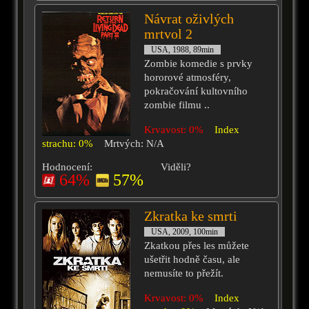
Návrat oživlých
mrtvol 2
USA, 1988, 89min
Zombie komedie s prvky
hororové atmosféry,
pokračování kultovního
zombie filmu ..
Krvavost: 0%
Index
strachu: 0%
Mrtvých: N/A
Hodnocení:
Viděli?
64%
57%
Zkratka ke smrti
USA, 2009, 100min
Zkatkou přes les můžete
ušetřit hodně času, ale
nemusíte to přežít.
Krvavost: 0%
Index