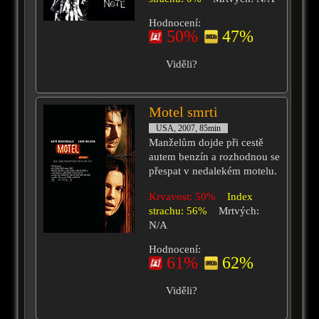
Hodnocení:
50%
47%
Viděli?
Motel smrti
USA, 2007, 85min
Manželům dojde při cestě
autem benzín a rozhodnou se
přespat v nedalekém motelu.
Krvavost: 50%
Index
strachu: 56%
Mrtvých:
N/A
Hodnocení:
61%
62%
Viděli?