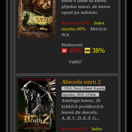
Horor o farmě na kterou
přijedou mnozí, ale kterou
opustí jen málokdo.
Krvavost: 60%
Index
strachu: 60%
Mrtvých:
N/A
Hodnocení:
46%
38%
Viděli?
Abeceda smrti 2
USA, Nový Zéland, Kanada,
Japonsko, 2014, 125min
Antologie hororu, 26
krátkých povídkových
hororů dle abecedy.
A..B..C..D..E..F..G...
Krvavost: 0%
Index