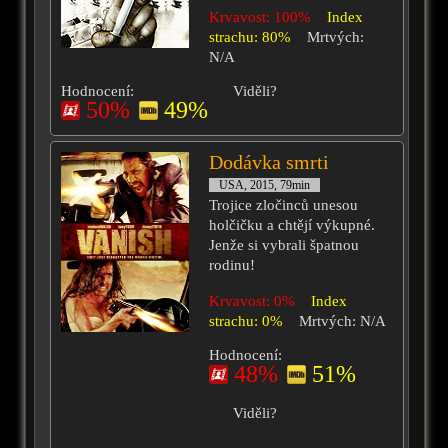
Krvavost: 100%
Index
strachu: 80%
Mrtvých:
N/A
Hodnocení:
Viděli?
50%
49%
Dodávka smrti
USA, 2015, 79min
Trojice zločinců unesou
holčičku a chtějí výkupné.
Jenže si vybrali špatnou
rodinu!
Krvavost: 0%
Index
strachu: 0%
Mrtvých: N/A
Hodnocení:
48%
51%
Viděli?