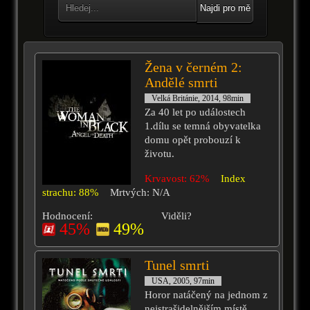
Najdi pro mě
Žena v černém 2:
Andělé smrti
Velká Británie, 2014, 98min
Za 40 let po událostech
1.dílu se temná obyvatelka
domu opět probouzí k
životu.
Krvavost: 62%
Index
strachu: 88%
Mrtvých: N/A
Hodnocení:
Viděli?
45%
49%
Tunel smrti
USA, 2005, 97min
Horor natáčený na jednom z
nejstrašidelnějším místě