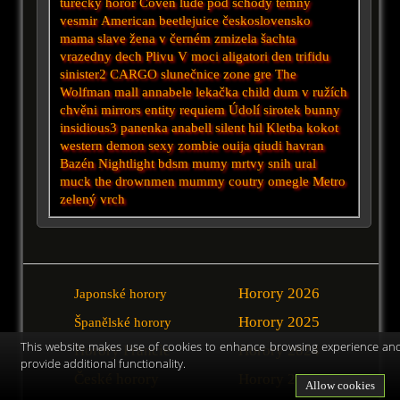
turecký horor
Coven
lude pod schody
temny
vesmir
American
beetlejuice
československo
mama
slave
žena v černém
zmizela
šachta
vrazedny dech
Plivu
V moci
aligatori
den trifidu
sinister2
CARGO
slunečnice
zone
gre
The
Wolfman
mall
annabele
lekačka
child
dum v ružích
chvěni
mirrors
entity
requiem
Údolí
sirotek
bunny
insidious3
panenka anabell
silent hil
Kletba
kokot
western
demon
sexy zombie
ouija
qiudi
havran
Bazén
Nightlight
bdsm
mumy
mrtvy snih
ural
muck
the drownmen
mummy
coutry
omegle
Metro
zelený vrch
Horory 2026
Japonské horory
Horory 2025
Španělské horory
This website makes use of cookies to enhance browsing experience an
Horory Francie
Horory 2024
provide additional functionality.
České horory
Horory 2023
Allow cookies