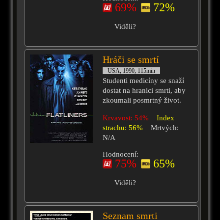
69%
72%
Viděli?
Hráči se smrtí
USA, 1990, 115min
Studenti medicíny se snaží
dostat na hranici smrti, aby
zkoumali posmrtný život.
Krvavost: 54%
Index
strachu: 56%
Mrtvých:
N/A
Hodnocení:
75%
65%
Viděli?
Seznam smrti