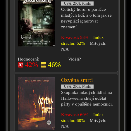
USA, 2008, 95min
Gotický horor o partičce
mladých lidí, a o tom jak se
nevyplácí ignorovat
znamení.
Krvavost: 58%
Index
strachu: 62%
Mrtvých:
N/A
Hodnocení:
Viděli?
42%
46%
Ozvěna smrti
USA, 2005, 94min
Skupinka mladých lidí si na
Halloweena chtějí udělat
párty v opuštěné nemocnici.
Krvavost: 60%
Index
strachu: 60%
Mrtvých:
N/A