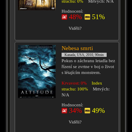
strachu: 0%
Mrtvých: N/A
Hodnocení:
48%
51%
Viděli?
Nebesa smrti
Kanada, USA, 2010, 90min
Pokus o záchranu letadla bez
řízení se zvrtne v boj o život
s létajícím monstrem.
Krvavost: 0%
Index
strachu: 100%
Mrtvých:
N/A
Hodnocení:
34%
49%
Viděli?