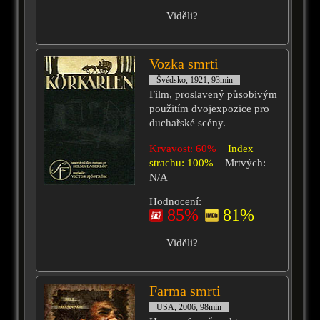
Viděli?
Vozka smrti
Švédsko, 1921, 93min
Film, proslavený působivým
použitím dvojexpozice pro
duchařské scény.
Krvavost: 60%
Index
strachu: 100%
Mrtvých:
N/A
Hodnocení:
85%
81%
Viděli?
Farma smrti
USA, 2006, 98min