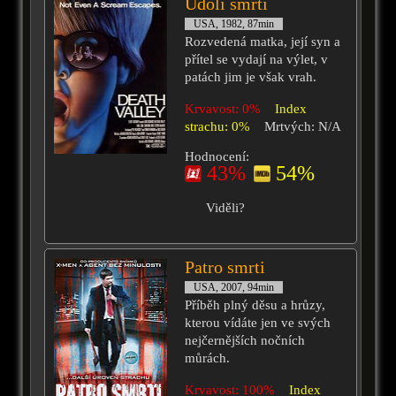
Údolí smrti
USA, 1982, 87min
Rozvedená matka, její syn a
přítel se vydají na výlet, v
patách jim je však vrah.
Krvavost: 0%
Index
strachu: 0%
Mrtvých: N/A
Hodnocení:
43%
54%
Viděli?
Patro smrti
USA, 2007, 94min
Příběh plný děsu a hrůzy,
kterou vídáte jen ve svých
nejčernějších nočních
můrách.
Krvavost: 100%
Index