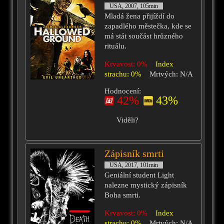
USA, 2007, 105min
Mladá žena přijíždí do
zapadlého městečka, kde se
má stát součást hrůzného
rituálu.
Krvavost: 0%
Index
strachu: 0%
Mrtvých: N/A
Hodnocení:
42%
43%
Viděli?
Zápisník smrti
USA, 2017, 101min
Geniální student Light
nalezne mystický zápisník
Boha smrti.
Krvavost: 0%
Index
strachu: 0%
Mrtvých: N/A