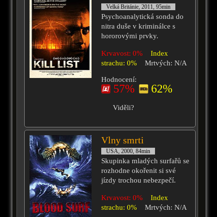
Velká Británie, 2011, 95min
Psychoanalytická sonda do
nitra duše v kriminálce s
hororovými prvky.
Krvavost: 0%
Index
strachu: 0%
Mrtvých: N/A
Hodnocení:
57%
62%
Viděli?
Vlny smrti
USA, 2000, 84min
Skupinka mladých surfařů se
rozhodne okořenit si své
jízdy trochou nebezpečí.
Krvavost: 0%
Index
strachu: 0%
Mrtvých: N/A