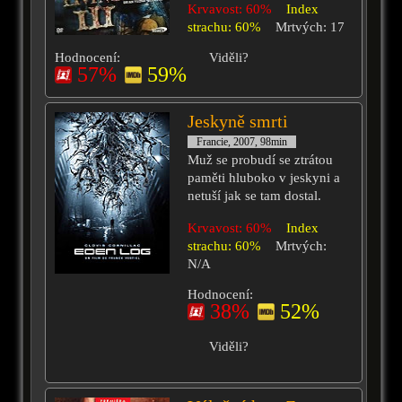
Krvavost: 60%
Index
strachu: 60%
Mrtvých: 17
Hodnocení:
Viděli?
57%
59%
Jeskyně smrti
Francie, 2007, 98min
Muž se probudí se ztrátou
paměti hluboko v jeskyni a
netuší jak se tam dostal.
Krvavost: 60%
Index
strachu: 60%
Mrtvých:
N/A
Hodnocení:
38%
52%
Viděli?