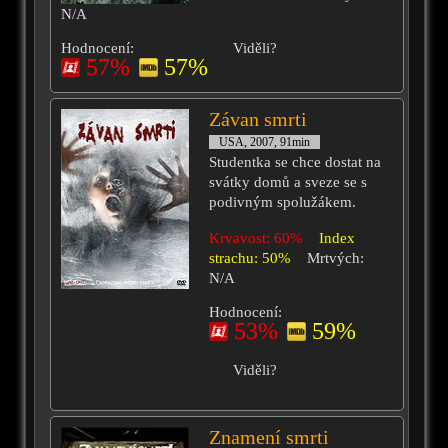
N/A
Hodnocení:
Viděli?
57%
57%
Závan smrti
USA, 2007, 91min
Studentka se chce dostat na
svátky domů a sveze se s
podivným spolužákem.
Krvavost: 60%
Index
strachu: 50%
Mrtvých:
N/A
Hodnocení:
53%
59%
Viděli?
Znamení smrti