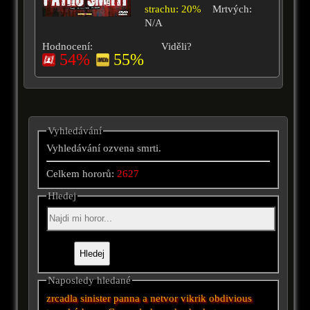
strachu: 20%
Mrtvých:
N/A
Hodnocení:
Viděli?
54%
55%
Vyhledávání
Vyhledávání ozvena smrti.
Celkem hororů:
2627
Hledej
Naposledy hledané
zrcadla
sinister
panna a netvor
vikrik
obdivious