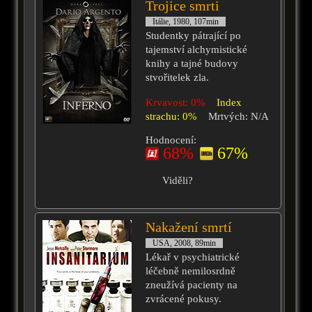
Trojice smrti
Itálie, 1980, 107min
Studentky pátrající po
tajemství alchymistické
knihy a tajné budovy
stvořitelek zla.
Krvavost: 0%
Index
strachu: 0%
Mrtvých: N/A
Hodnocení:
68%
67%
Viděli?
Nakažení smrtí
USA, 2008, 89min
Lékař v psychiatrické
léčebně nemilosrdně
zneužívá pacienty na
zvrácené pokusy.