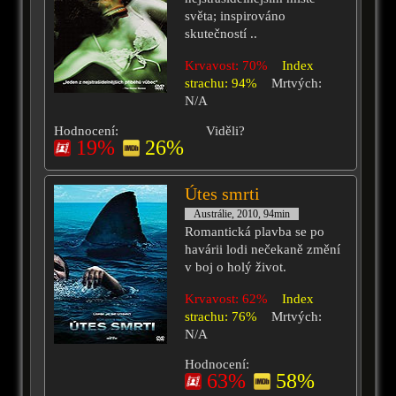
světa; inspirováno
skutečností ..
Krvavost: 70%
Index
strachu: 94%
Mrtvých:
N/A
Hodnocení:
Viděli?
19%
26%
Útes smrti
Austrálie, 2010, 94min
Romantická plavba se po
havárii lodi nečekaně změní
v boj o holý život.
Krvavost: 62%
Index
strachu: 76%
Mrtvých:
N/A
Hodnocení:
63%
58%