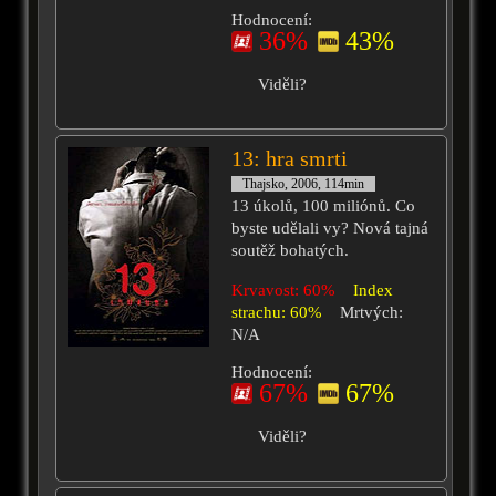
Hodnocení:
36%
43%
Viděli?
13: hra smrti
Thajsko, 2006, 114min
13 úkolů, 100 miliónů. Co
byste udělali vy? Nová tajná
soutěž bohatých.
Krvavost: 60%
Index
strachu: 60%
Mrtvých:
N/A
Hodnocení:
67%
67%
Viděli?