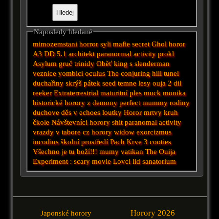
Naposledy hledané
mimozemstani
horror
syli
mafie
secret
Ghol
horor
A3 DD 5.1
architekt
paranormal activity prokl
Asylum
gruč
trinidy
Oběť
king
s
slenderman
veznice
yombici
oculus
The conjuring
hill
tunel
duchařiny
skrýš
pátek
seed
temne lesy
ouja 2 dil
reeker
Extraterrestrial
maturitní ples
muck
monika
historické
horory z demony
perfect
mummy
rodiny
duchove
děs v
echoes
loutky
Horor
mrtvy
kruh
čkole
Návštevníci
horory
shit
paranomal activity
vrazdy v tabore
cz horory
widow
exorcizmus
incodius
školní prostředí
Pach Krve 3
cooties
Všechno je tu boží!!!
mumy
vatikan
The Ouija
Experiment :
scary movie
Lovci lid
sanatorium
Horory 2026
Japonské horory