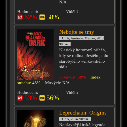
N/A
Hodnocení:
Viděli?
62%
58%
Nebojte se tmy
USA, Austrálie, Mexiko, 2010,
99min
Klasický hororový příběh,
kdy se rodina přestěhuje do
starobylého venkovského
sídla..
Krvavost: 58%
Index
strachu: 48%
Mrtvých: N/A
Hodnocení:
Viděli?
53%
56%
Leprechaun: Origins
USA, 2014, 90min
Nejslavnější irská legenda