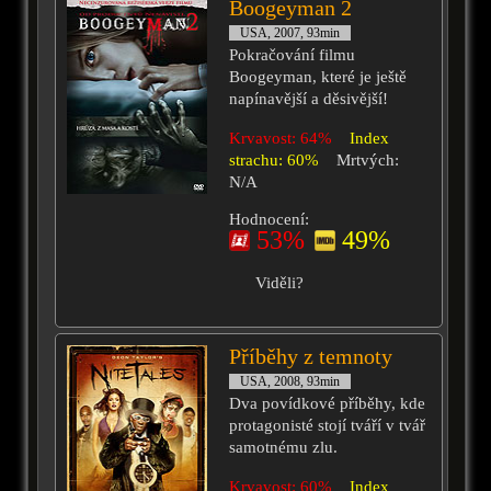
Boogeyman 2
USA, 2007, 93min
Pokračování filmu
Boogeyman, které je ještě
napínavější a děsivější!
Krvavost: 64%
Index
strachu: 60%
Mrtvých:
N/A
Hodnocení:
53%
49%
Viděli?
Příběhy z temnoty
USA, 2008, 93min
Dva povídkové příběhy, kde
protagonisté stojí tváří v tvář
samotnému zlu.
Krvavost: 60%
Index