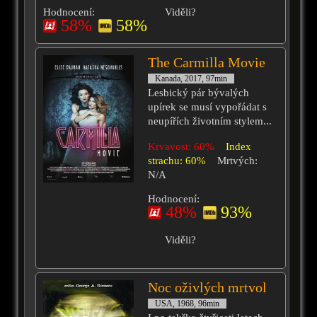
Hodnocení:
Viděli?
58%
58%
The Carmilla Movie
Kanada, 2017, 97min
Lesbický pár bývalých
upírek se musí vypořádat s
neupířích životním stylem...
Krvavost: 60%
Index
strachu: 60%
Mrtvých:
N/A
Hodnocení:
48%
93%
Viděli?
Noc oživlých mrtvol
USA, 1968, 96min