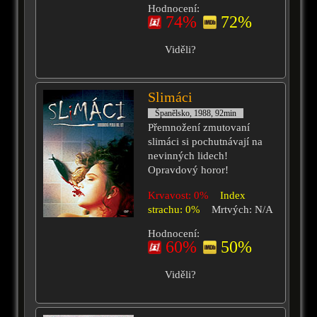
Hodnocení:
74%
72%
Viděli?
Slimáci
Španělsko, 1988, 92min
Přemnožení zmutovaní
slimáci si pochutnávají na
nevinných lidech!
Opravdový horor!
Krvavost: 0%
Index
strachu: 0%
Mrtvých: N/A
Hodnocení:
60%
50%
Viděli?