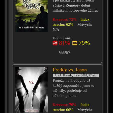
I po takřka čtyřiceti letech
zůstává Romerův debut
milníkem hororového žánru.
Krvavost: 72%
Index
strachu: 62%
Mrtvých:
N/A
Hodnocení:
81%
79%
Viděli?
Freddy vs. Jason
USA, Kanada, Itálie, 2003, 97min
Protože na Freddyho už
každý zapomněl a jemu to
níčí síly, potřebuje od
někoho pomoc.
Krvavost: 76%
Index
strachu: 66%
Mrtvých: