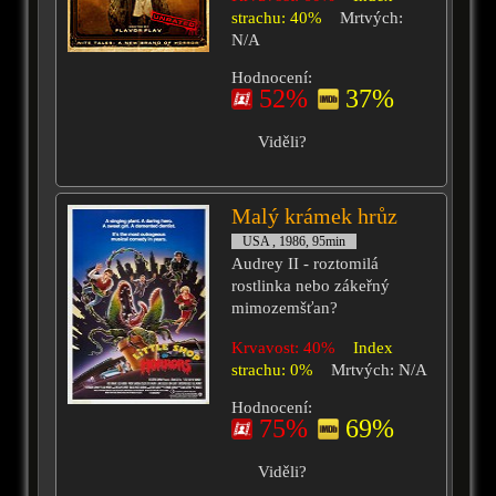
strachu: 40%
Mrtvých:
N/A
Hodnocení:
52%
37%
Viděli?
Malý krámek hrůz
USA , 1986, 95min
Audrey II - roztomilá
rostlinka nebo zákeřný
mimozemšťan?
Krvavost: 40%
Index
strachu: 0%
Mrtvých: N/A
Hodnocení:
75%
69%
Viděli?