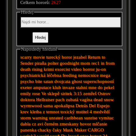
Celkem hororů:
2627
Hledej
Naposledy hledané
scarry movie
turecký horor
jezabel
Return to
Sender
piraňa
polter
goodnight mom
rec1
in from
death rising
krimi
exorcist
video
horror
ju-on
psychiatrická léčebna
feeding
nemocnice
mega
psycho
bite
satan
dvojcata
ghost
superschopností
exeter
amputace
klub
invaze
stahni mne do pekel
emily rose
Ve sklepě
siritek
3:15 zemřeš
Ostrov
doktora
Hellraiser
pach
zubatá vagína
dead snow
wyrmwood
sama
apokalipsa
Detrás Del Espejo
krev
kletba z temnot
toxický mstitel 4
medvědí
storm warning unrated
caribbean sunrise
vymitac
dabla cz avi
černém
zmeskany hovor
mlčanie
panenka chacky
čaky
Mask Maker
CARGO
warlok3
would you*
Du
loved ones
bytost
24