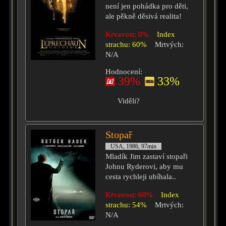
není jen pohádka pro děti,
ale pěkně děsivá realita!
Krvavost: 0%
Index
strachu: 60%
Mrtvých:
N/A
Hodnocení:
39%
33%
Viděli?
Stopař
USA, 1986, 97min
Mladík Jim zastaví stopaři
Johnu Ryderovi, aby mu
cesta rychleji ubíhala..
Krvavost: 60%
Index
strachu: 54%
Mrtvých:
N/A