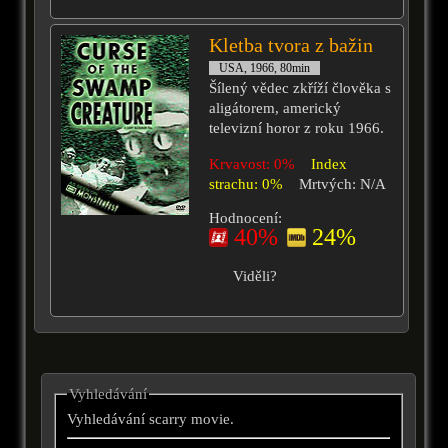
Kletba tvora z bažin
USA, 1966, 80min
Šílený vědec zkříží člověka s
aligátorem, americký
televizní horor z roku 1966.
Krvavost: 0%
Index
strachu: 0%
Mrtvých: N/A
Hodnocení:
40%
24%
Viděli?
Vyhledávání
Vyhledávání scarry movie.