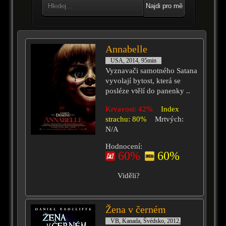
Najdi pro mě
Annabelle
USA, 2014, 95min
Vyznavači samotného Satana
vyvolají bytost, která se
posléze vtělí do panenky ..
Krvavost: 42%
Index
strachu: 80%
Mrtvých:
N/A
Hodnocení:
60%
60%
Viděli?
Žena v černém
VB, Kanada, Švédsko, 2012,