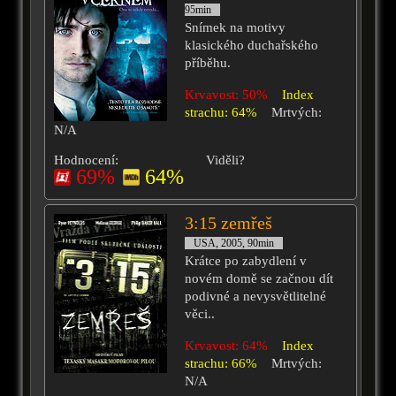
95min
Snímek na motivy
klasického duchařského
příběhu.
Krvavost: 50%
Index
strachu: 64%
Mrtvých:
N/A
Hodnocení:
Viděli?
69%
64%
3:15 zemřeš
USA, 2005, 90min
Krátce po zabydlení v
novém domě se začnou dít
podivné a nevysvětlitelné
věci..
Krvavost: 64%
Index
strachu: 66%
Mrtvých:
N/A