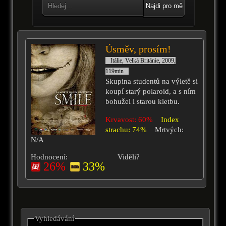
Najdi pro mě
Úsměv, prosím!
Itálie, Velká Británie, 2009,
119min
Skupina studentů na výletě si
koupí starý polaroid, a s ním
bohužel i starou kletbu.
Krvavost: 60%
Index
strachu: 74%
Mrtvých:
N/A
Hodnocení:
Viděli?
26%
33%
Vyhledávání