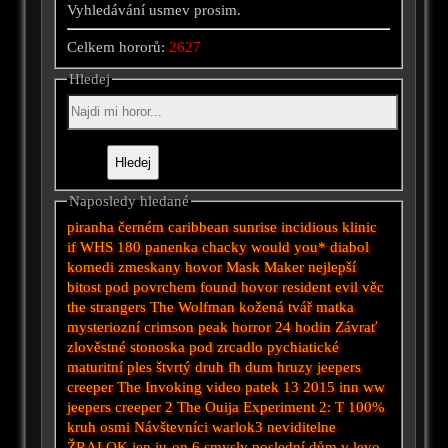
Vyhledávání usmev prosim.
Celkem hororů:
2627
Hledej
Naposledy hledané
piranha
černém
caribbean sunrise
incidious
klinic
if
WHS
180
panenka chacky
would you*
diabol
komedi
zmeskany hovor
Mask Maker
nejlepší
bitost
pod povrchem
found
hovor
resident evil
věc
the strangers
The Wolfman
kožená tvář
matka
mysteriozní
crimson peak
horror
24 hodin
Závrať
zlověstné
stonoska
pod
zrcadlo
pychiatické
maturitní ples
štvrtý druh
fh
dum hruzy
jeepers
creeper
The Invoking
video
patek 13 2015
inn
ww
jeepers creeper 2
The Ouija Experiment 2: T
100%
kruh osmi
Návštevníci
warlok3
neviditelne
ŽRALOK
jen
ju-on
6 smysly
poslední dům v levo