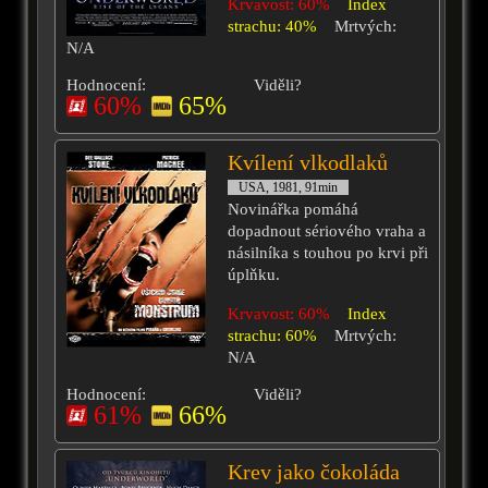
Krvavost: 60%
Index
strachu: 40%
Mrtvých:
N/A
Hodnocení:
Viděli?
60%
65%
Kvílení vlkodlaků
USA, 1981, 91min
Novinářka pomáhá
dopadnout sériového vraha a
násilníka s touhou po krvi při
úplňku.
Krvavost: 60%
Index
strachu: 60%
Mrtvých:
N/A
Hodnocení:
Viděli?
61%
66%
Krev jako čokoláda