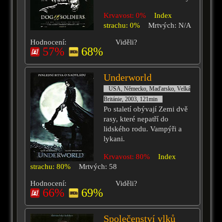
Krvavost: 0%
Index
strachu: 0%
Mrtvých: N/A
Hodnocení:
Viděli?
57%
68%
Underworld
USA, Německo, Maďarsko, Velká
Británie, 2003, 121min
Po staletí obývají Zemi dvě
rasy, které nepatří do
lidského rodu. Vampýři a
lykani.
Krvavost: 80%
Index
strachu: 80%
Mrtvých: 58
Hodnocení:
Viděli?
66%
69%
Společenství vlků