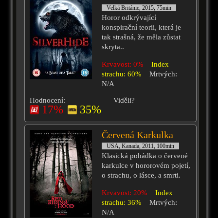
Velká Británie, 2015, 75min
Horor odkrývající
konspirační teorii, která je
tak strašná, že měla zůstat
skryta..
Krvavost: 0%
Index
strachu: 60%
Mrtvých:
N/A
Hodnocení:
Viděli?
17%
35%
Červená Karkulka
USA, Kanada, 2011, 100min
Klasická pohádka o červené
karkulce v hororovém pojetí,
o strachu, o lásce, a smrti.
Krvavost: 20%
Index
strachu: 36%
Mrtvých:
N/A