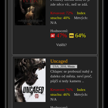
zde něco víc, než se zdá.
Krvavost: 72%
Index
strachu: 40%
Mrtvých:
N/A
Hodnocení:
47%
64%
Viděli?
Uncaged
USA, 2016, 96min
Chlapec se probouzí nahý a
daleko od města. neví proč,
půjčí si tedy kameru ..
Krvavost: 76%
Index
strachu: 46%
Mrtvých:
N/A
Hodnocení: