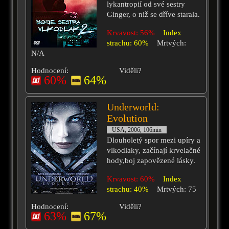
lykantropií od své sestry
Ginger, o niž se dříve starala.
Krvavost: 56%
Index
strachu: 60%
Mrtvých:
N/A
Hodnocení:
Viděli?
60%
64%
Underworld:
Evolution
USA, 2006, 106min
Dlouholetý spor mezi upíry a
vlkodlaky, začínají krvelačné
hody,boj zapovězené lásky.
Krvavost: 60%
Index
strachu: 40%
Mrtvých: 75
Hodnocení:
Viděli?
63%
67%