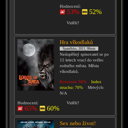
Hodnocení:
53%
52%
Viděli?
Hra vlkodlaků
Španělsko, 2011, 98min
Neúspěšný spisovatel se po
15 letech vrací do svého
rodného města. Města
vlkodlaků.
Krvavost: 56%
Index
strachu: 70%
Mrtvých:
N/A
Hodnocení:
Viděli?
65%
60%
Sex nebo život!