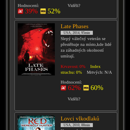
Hodnocení:
Viděli?
39%
52%
Late Phases
USA, 2014, 95min
Slepý válečný veterán se
přestěhuje na místo,kde lidé
za záhadných okolností
umírají.
Krvavost: 0%
Index
strachu: 0%
Mrtvých: N/A
Hodnocení:
62%
60%
Viděli?
Lovci vlkodlaků
USA, 2010, 88min