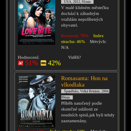
USA, 2012, 91min
V malé klidném městečku
dochází k záhadným
vraždám nepolíbených
obyvatel.
Krvavost: 70%
Index
strachu: 46%
Mrtvých:
N/A
Hodnocení:
Viděli?
51%
42%
Romasanta: Hon na
vlkodlaka
Španělsko, Velká Británie, 2004,
90min
Příběh natočený podle
skutečné události ze
soudních spisů,jak byli tehdy
zaznamenány.