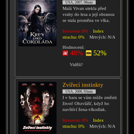
USA, 2007, 98min
Malá Vivan utekla před
vrahy do lesa a její obranou
se stala proměna ve vlka.
Krvavost: 0%
Index
strachu: 0%
Mrtvých: N/A
Hodnocení:
48%
52%
Viděli?
Zvířecí instinkty
USA, 2008, 93min
I v baru se vám může změnit
život! Obzvlášť, když ho
navštíví žena-vlkodlak.
Krvavost: 0%
Index
strachu: 0%
Mrtvých: N/A