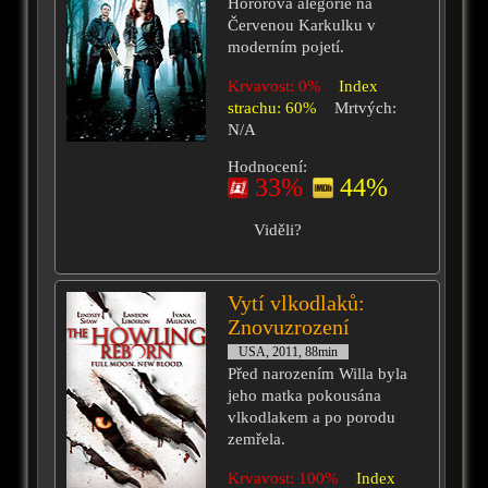
Hororová alegorie na
Červenou Karkulku v
moderním pojetí.
Krvavost: 0%
Index
strachu: 60%
Mrtvých:
N/A
Hodnocení:
33%
44%
Viděli?
Vytí vlkodlaků:
Znovuzrození
USA, 2011, 88min
Před narozením Willa byla
jeho matka pokousána
vlkodlakem a po porodu
zemřela.
Krvavost: 100%
Index