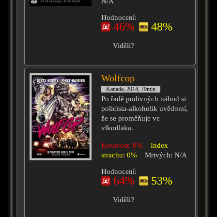
N/A
Hodnocení:
46%
48%
Viděli?
Wolfcop
Kanada, 2014, 79min
Po řadě podivných náhod si
policista-alkoholik uvědomí,
že se proměňuje ve
vlkodlaka.
Krvavost: 0%
Index
strachu: 0%
Mrtvých: N/A
Hodnocení:
64%
53%
Viděli?