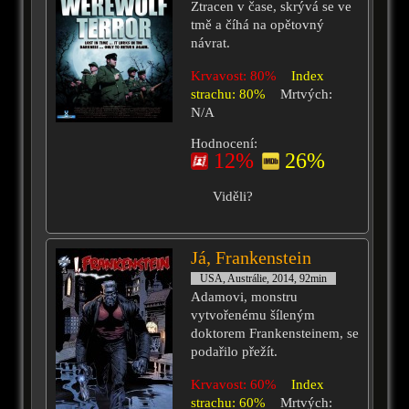
Ztracen v čase, skrývá se ve
tmě a číhá na opětovný
návrat.
Krvavost: 80%
Index
strachu: 80%
Mrtvých:
N/A
Hodnocení:
12%
26%
Viděli?
Já, Frankenstein
USA, Austrálie, 2014, 92min
Adamovi, monstru
vytvořenému šíleným
doktorem Frankensteinem, se
podařilo přežít.
Krvavost: 60%
Index
strachu: 60%
Mrtvých: