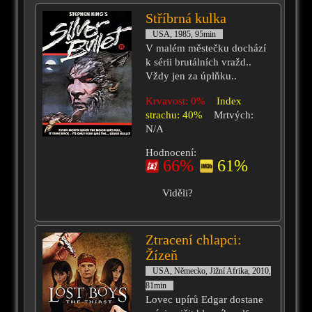
Stříbrná kulka
USA, 1985, 95min
V malém městečku dochází
k sérii brutálních vražd..
Vždy jen za úplňku..
Krvavost: 0%
Index
strachu: 40%
Mrtvých:
N/A
Hodnocení:
66%
61%
Viděli?
Ztracení chlapci:
Žízeň
USA, Německo, Jižní Afrika, 2010,
81min
Lovec upírů Edgar dostane