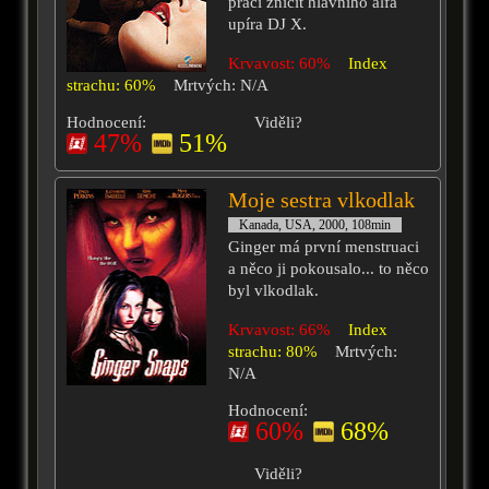
práci zničit hlavního alfa
upíra DJ X.
Krvavost: 60%
Index
strachu: 60%
Mrtvých: N/A
Hodnocení:
Viděli?
47%
51%
Moje sestra vlkodlak
Kanada, USA, 2000, 108min
Ginger má první menstruaci
a něco ji pokousalo... to něco
byl vlkodlak.
Krvavost: 66%
Index
strachu: 80%
Mrtvých:
N/A
Hodnocení:
60%
68%
Viděli?