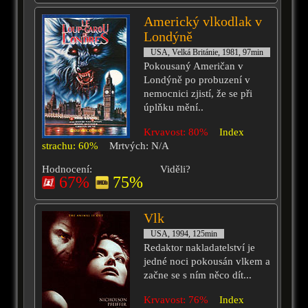
Americký vlkodlak v
Londýně
USA, Velká Británie, 1981, 97min
Pokousaný Američan v
Londýně po probuzení v
nemocnici zjistí, že se při
úplňku mění..
Krvavost: 80%
Index
strachu: 60%
Mrtvých: N/A
Hodnocení:
Viděli?
67%
75%
Vlk
USA, 1994, 125min
Redaktor nakladatelství je
jedné noci pokousán vlkem a
začne se s ním něco dít...
Krvavost: 76%
Index