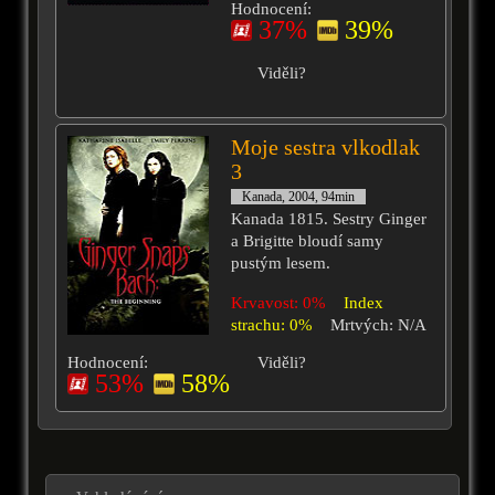
Hodnocení:
37%
39%
Viděli?
Moje sestra vlkodlak
3
Kanada, 2004, 94min
Kanada 1815. Sestry Ginger
a Brigitte bloudí samy
pustým lesem.
Krvavost: 0%
Index
strachu: 0%
Mrtvých: N/A
Hodnocení:
Viděli?
53%
58%