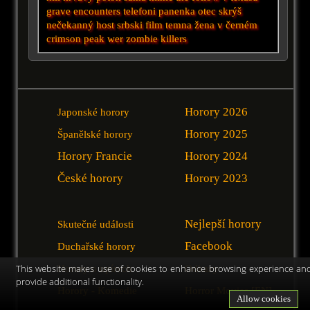
grave encounters
telefoni
panenka
otec
skrýš
nečekanný host
srbski film
temna
žena v černém
crimson peak
wer
zombie killers
Horory 2026
Japonské horory
Horory 2025
Španělské horory
Horory Francie
Horory 2024
České horory
Horory 2023
Nejlepší horory
Skutečné události
Facebook
Duchařské horory
Horory o upírech
Odkazy
This website makes use of cookies to enhance browsing experience an
provide additional functionality.
Horory - Komedie
Horror Movies [EN]
Allow cookies