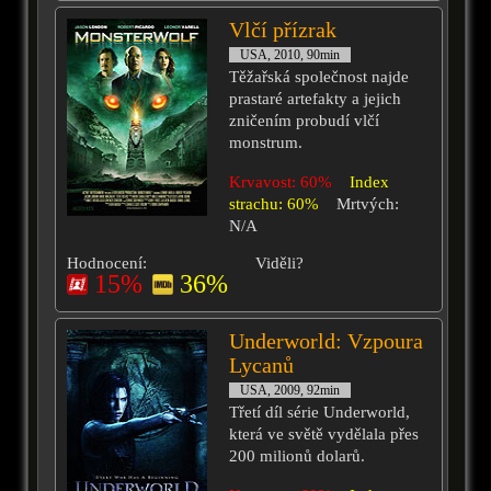
Vlčí přízrak
USA, 2010, 90min
Těžařská společnost najde
prastaré artefakty a jejich
zničením probudí vlčí
monstrum.
Krvavost: 60%
Index
strachu: 60%
Mrtvých:
N/A
Hodnocení:
Viděli?
15%
36%
Underworld: Vzpoura
Lycanů
USA, 2009, 92min
Třetí díl série Underworld,
která ve světě vydělala přes
200 milionů dolarů.