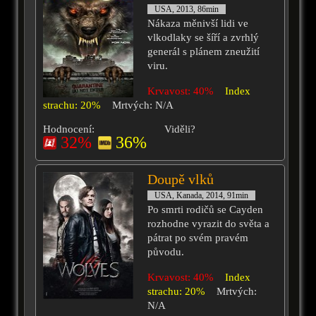
USA, 2013, 86min
Nákaza měnivší lidi ve
vlkodlaky se šíří a zvrhlý
generál s plánem zneužití
viru.
Krvavost: 40%
Index
strachu: 20%
Mrtvých: N/A
Hodnocení:
Viděli?
32%
36%
Doupě vlků
USA, Kanada, 2014, 91min
Po smrti rodičů se Cayden
rozhodne vyrazit do světa a
pátrat po svém pravém
původu.
Krvavost: 40%
Index
strachu: 20%
Mrtvých:
N/A