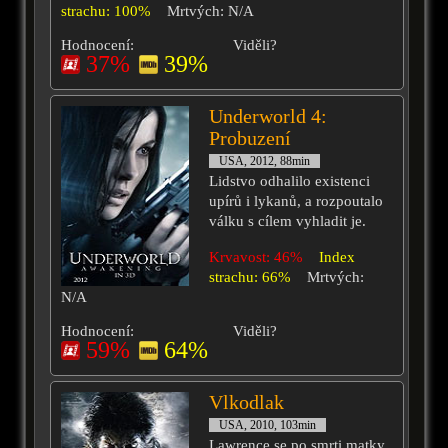
strachu: 100%
Mrtvých: N/A
Hodnocení:
Viděli?
37%
39%
Underworld 4:
Probuzení
USA, 2012, 88min
Lidstvo odhalilo existenci
upírů i lykanů, a rozpoutalo
válku s cílem vyhladit je.
Krvavost: 46%
Index
strachu: 66%
Mrtvých:
N/A
Hodnocení:
Viděli?
59%
64%
Vlkodlak
USA, 2010, 103min
Lawrence se po smrti matky