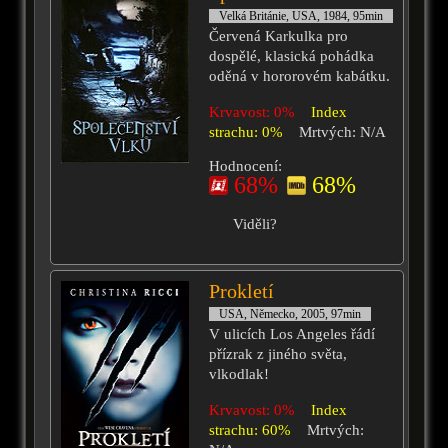
Velká Británie, USA, 1984, 95min
Červená Karkulka pro
dospělé, klasická pohádka
oděná v hororovém kabátku.
Krvavost: 0%
Index
strachu: 0%
Mrtvých: N/A
Hodnocení:
68%
68%
Viděli?
Prokletí
USA, Německo, 2005, 97min
V ulicích Los Angeles řádí
přízrak z jiného světa,
vlkodlak!
Krvavost: 0%
Index
strachu: 60%
Mrtvých: