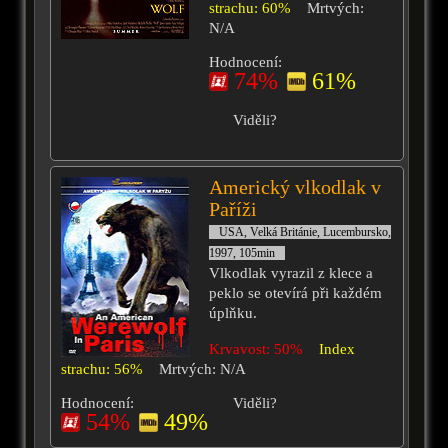
strachu: 60%
Mrtvých:
N/A
Hodnocení:
74%
61%
Viděli?
Americký vlkodlak v
Paříži
USA, Velká Británie, Lucembursko,
1997, 105min
Vlkodlak vyrazil z klece a
peklo se otevírá při každém
úplňku.
Krvavost: 50%
Index
strachu: 56%
Mrtvých: N/A
Hodnocení:
Viděli?
54%
49%