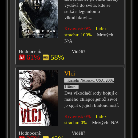
vydává do světa, kde se
setká s legendou o
vlkodlakovi....
Krvavost: 0%
Index
strachu: 100%
Mrtvých:
N/A
Hodnocení:
Viděli?
61%
58%
Vlci
Kanada, Německo, USA, 2006,
110min
Dva vlkodlačí rody bojují o
malého chlapce,jehož život
je spjat s jejich budoucností.
Krvavost: 0%
Index
strachu: 0%
Mrtvých: N/A
Hodnocení:
Viděli?