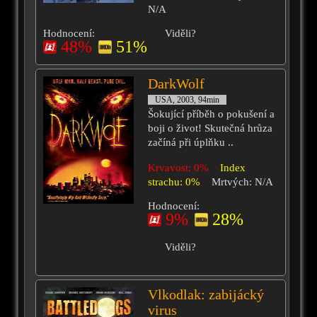
N/A
Hodnocení:
Viděli?
48%
51%
DarkWolf
USA, 2003, 94min
Šokující příběh o pokušení a
boji o život! Skutečná hrůza
začíná při úplňku ..
Krvavost: 0%
Index
strachu: 0%
Mrtvých: N/A
Hodnocení:
9%
28%
Viděli?
Vlkodlak: zabijácký
virus