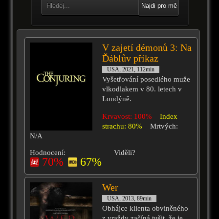
Najdi pro mě
V zajetí démonů 3: Na
Ďáblův příkaz
USA, 2021, 112min
Vyšetřování posedlého muže
vlkodlakem v 80. letech v
Londýně.
Krvavost: 100%
Index
strachu: 80%
Mrtvých:
N/A
Hodnocení:
Viděli?
70%
67%
Wer
USA, 2013, 89min
Obhájce klienta obviněného
z vraždy začíná tušit, že je