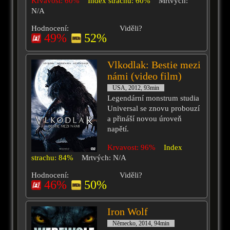
Krvavost: 60%
Index strachu: 60%
Mrtvých:
N/A
Hodnocení:
Viděli?
49%
52%
Vlkodlak: Bestie mezi
námi (video film)
USA, 2012, 93min
Legendární monstrum studia
Universal se znovu probouzí
a přináší novou úroveň
napětí.
Krvavost: 96%
Index
strachu: 84%
Mrtvých: N/A
Hodnocení:
Viděli?
46%
50%
Iron Wolf
Německo, 2014, 94min