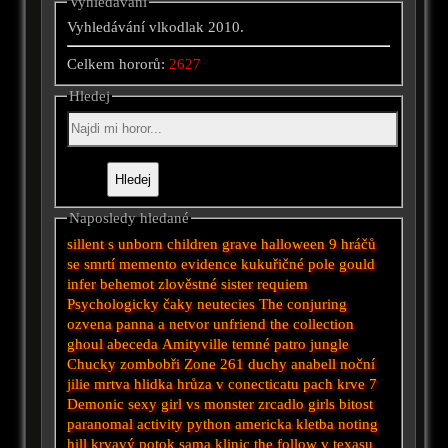
Vyhledávání
Vyhledávání vlkodlak 2010.
Celkem hororů:
2627
Hledej
Naposledy hledané
sillent
s
unborn
children
grave halloween
9 hráčů
se smrtí
memento
evidence
kukuřičné pole
gould
infer
behemot
zlověstné
sister
requiem
Psychologicky
čaky
neutecies
The conjuring
ozvena
panna a netvor
unfriend
the collection
ghoul
abeceda
Amityville
temné patro
jungle
Chucky
zombobři
Zone 261
duchy
anabell
noční
jilie
mrtva hlidka
hrůza v conecticatu
pach krve 7
Demonic
sexy girl vs monster
zrcadlo
girls
bitost
paranomal activity
python
americka kletba
noting
hill
krvavý potok
sama
klinic
the follow
v texasu