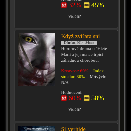
32%
45%
Viděli?
Když zvířata sní
Dánsko, 2014, 84min
Hororové drama o 16leté
Marii a její matce trpící
záhadnou chorobou.
Krvavost: 60%
Index
strachu: 30%
Mrtvých:
N/A
Hodnocení:
60%
58%
Viděli?
Silverhide