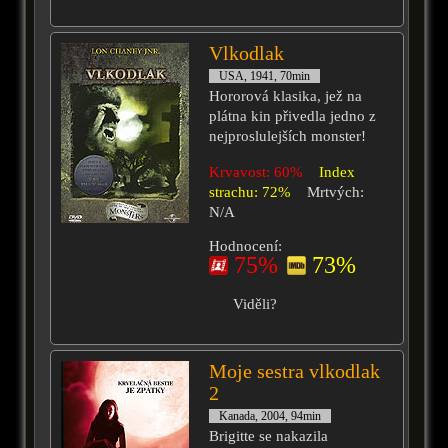
Vlkodlak
USA, 1941, 70min
Hororová klasika, jež na
plátna kin přivedla jedno z
nejproslulejších monster!
Krvavost: 60%
Index
strachu: 72%
Mrtvých:
N/A
Hodnocení:
75%
73%
Viděli?
Moje sestra vlkodlak
2
Kanada, 2004, 94min
Brigitte se nakazila