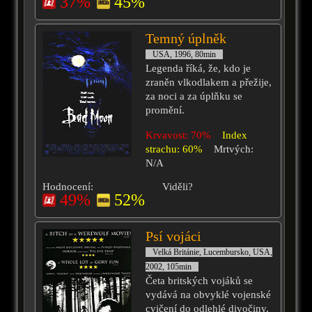
37%
45%
Temný úplněk
USA, 1996, 80min
Legenda říká, že, kdo je
zraněn vlkodlakem a přežije,
za noci a za úplňku se
promění.
Krvavost: 70%
Index
strachu: 60%
Mrtvých:
N/A
Hodnocení:
Viděli?
49%
52%
Psí vojáci
Velká Británie, Lucembursko, USA,
2002, 105min
Četa britských vojáků se
vydává na obvyklé vojenské
cvičení do odlehlé divočiny.