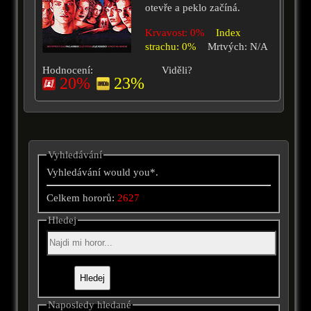
otevře a peklo začíná.
Krvavost: 0%
Index
strachu: 0%
Mrtvých: N/A
Hodnocení:
Viděli?
20%
23%
Vyhledávání
Vyhledávání would you*.
Celkem hororů:
2627
Hledej
Naposledy hledané