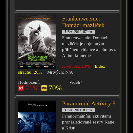
Frankenweenie:
Domácí mazlíček
USA, 2012, 87min
Frankenweenie: Domácí
mazlíček je dojemným
příběhem chlapce a jeho psa.
Anim. komedie
Krvavost: 20%
Index
strachu: 26%
Mrtvých: N/A
Hodnocení:
Viděli?
71%
70%
Paranormal Activity 3
USA, 2011, 83min
Paranormálními aktivitami
pronásledované sestry Katie
a Kristi.