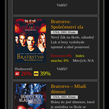
Viděli?
Bratrstvo:
Společenství zla
USA, 2001, 81min
Nový žák na škole, záhadný
Luk si brzy vydobyde
tajemné a silné postavení.
Krvavost: 0%
Index
strachu: 0%
Mrtvých: N/A
Hodnocení:
Viděli?
26%
39%
Bratrstvo – Mladí
démoni
USA, 2002, 82min
Brána do jiné dimenze, která
je umístěna ve škole se