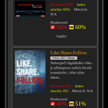
Krvavost: 56%
Index
strachu: 66%
Mrtvých:
N/A
Hodnocení:
58%
60%
Viděli?
Like.Share.Follow.
USA, 2017, 90min
Nebezpečí digitálního věku
je přístupnost našich životů
komukoliv, i těm zlým
lidem..
Krvavost: 0%
Index
strachu: 0%
Mrtvých: N/A
Hodnocení:
40%
51%