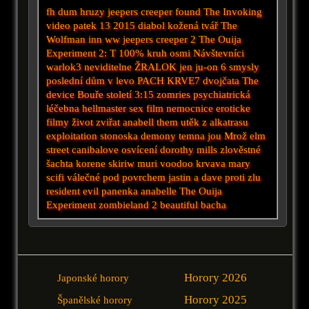
fh
dum hruzy
jeepers creeper
found
The Invoking
video
patek 13 2015
diabol
kožená tvář
The
Wolfman
inn
ww
jeepers creeper 2
The Ouija
Experiment 2: T
100%
kruh osmi
Návštevníci
warlok3
neviditelne
ŽRALOK
jen
ju-on
6 smysly
poslední dům v levo
PACH KRVE7
dvojčata
The
device
Bouře století
3:15 zomries
psychiatrická
léčebna
hellmaster
sex film
nemocnice
eroticke
filmy
život zviřat
anabell
them
utěk z alkatrasu
exploitation
stonoska
demony
temna
jou
Mrož
elm
street
canibalove
osvícení
dorothy mills
zlověstné
šachta
korene
skiriw muri
voodoo
krvava mary
scifi
válečné
pod povrchem
jastin a dave proti zlu
resident evil
panenka anabelle
The Ouija
Experiment
zombieland 2
beautiful
bacha
Horory 2026
Japonské horory
Horory 2025
Španělské horory