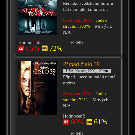
Remake švédského hororu
Låt den rätte komma in.
Krvavost: 80%
Index
strachu: 100%
Mrtvých:
N/A
Hodnocení:
Viděli?
65%
72%
Případ číslo 39
USA, Kanada, 2009, 109min
Případ, který se raději neměl
otvírat...
Krvavost: 72%
Index
strachu: 72%
Mrtvých:
N/A
Hodnocení:
66%
61%
Viděli?