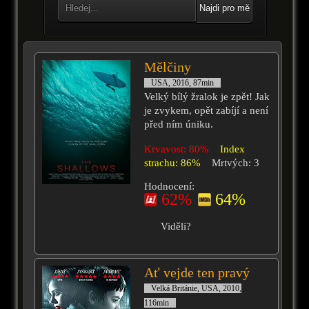
Najdi pro mě
Mělčiny
USA, 2016, 87min
Velký bílý žralok je zpět! Jak
je zvykem, opět zabíjí a není
před ním úniku.
Krvavost: 80%
Index
strachu: 86%
Mrtvých: 3
Hodnocení:
62%
64%
Viděli?
Ať vejde ten pravý
Velká Británie, USA, 2010,
116min