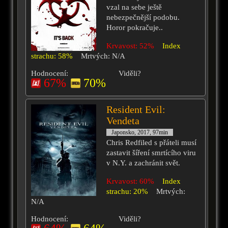
vzal na sebe ještě
nebezpečnější podobu.
Horor pokračuje..
Krvavost: 52%
Index
strachu: 58%
Mrtvých: N/A
Hodnocení:
Viděli?
67%
70%
Resident Evil:
Vendeta
Japonsko, 2017, 97min
Chris Redfiled s přáteli musí
zastavit šíření smrtícího viru
v N.Y. a zachránit svět.
Krvavost: 60%
Index
strachu: 20%
Mrtvých:
N/A
Hodnocení:
Viděli?