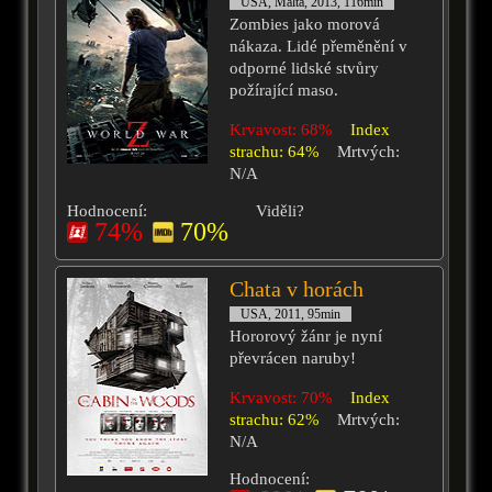
USA, Malta, 2013, 116min
Zombies jako morová
nákaza. Lidé přeměnění v
odporné lidské stvůry
požírající maso.
Krvavost: 68%
Index
strachu: 64%
Mrtvých:
N/A
Hodnocení:
Viděli?
74%
70%
Chata v horách
USA, 2011, 95min
Hororový žánr je nyní
převrácen naruby!
Krvavost: 70%
Index
strachu: 62%
Mrtvých:
N/A
Hodnocení: