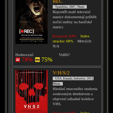
REC
Španělsko, 2007, 78min
Reportéři malé televizní
stanice dokumentují průběh
noční směny na hasičské
stanici.
Krvavost: 64%
Index
strachu: 68%
Mrtvých:
N/A
Hodnocení:
Viděli?
78%
75%
V/H/S/2
USA, Kanada, Indonésie, 2013,
96min
Hledání ztraceného studenta
soukromým detektivem a
objevení záhadné kolekce
VHS.