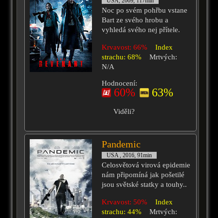
USA, 2009, 117min
Noc po svém pohřbu vstane
Bart ze svého hrobu a
vyhledá svého nej přítele.
Krvavost: 66%
Index
strachu: 68%
Mrtvých:
N/A
Hodnocení:
60%
63%
Viděli?
Pandemic
USA , 2016, 91min
Celosvětová virová epidemie
nám připomíná jak pošetilé
jsou světské statky a touhy..
Krvavost: 50%
Index
strachu: 44%
Mrtvých: