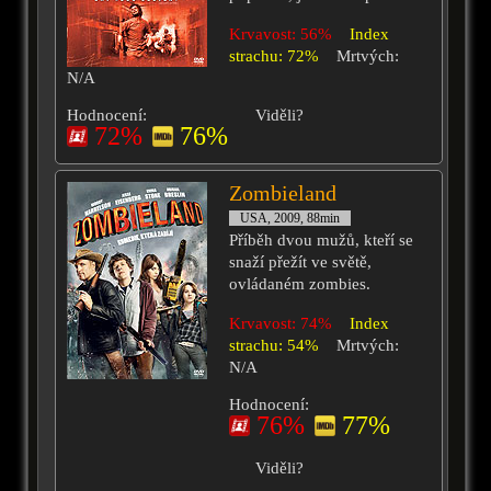
Krvavost: 56%
Index
strachu: 72%
Mrtvých:
N/A
Hodnocení:
Viděli?
72%
76%
Zombieland
USA, 2009, 88min
Příběh dvou mužů, kteří se
snaží přežít ve světě,
ovládaném zombies.
Krvavost: 74%
Index
strachu: 54%
Mrtvých:
N/A
Hodnocení:
76%
77%
Viděli?