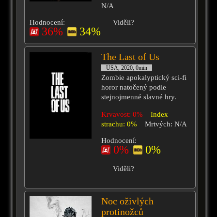
N/A
Hodnocení:
Viděli?
36%
34%
The Last of Us
USA, 2020, 0min
Zombie apokalyptický sci-fi
horor natočený podle
stejnojmenné slavné hry.
Krvavost: 0%
Index
strachu: 0%
Mrtvých: N/A
Hodnocení:
0%
0%
Viděli?
Noc oživlých
protinožců