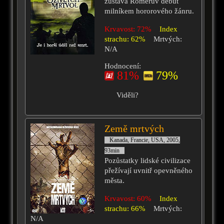
zůstává Romerův debut
milníkem hororového žánru.
Krvavost: 72%
Index
strachu: 62%
Mrtvých:
N/A
Hodnocení:
81%
79%
Viděli?
Země mrtvých
Kanada, Francie, USA, 2005,
93min
Pozůstatky lidské civilizace
přežívají uvnitř opevněného
města.
Krvavost: 60%
Index
strachu: 66%
Mrtvých:
N/A