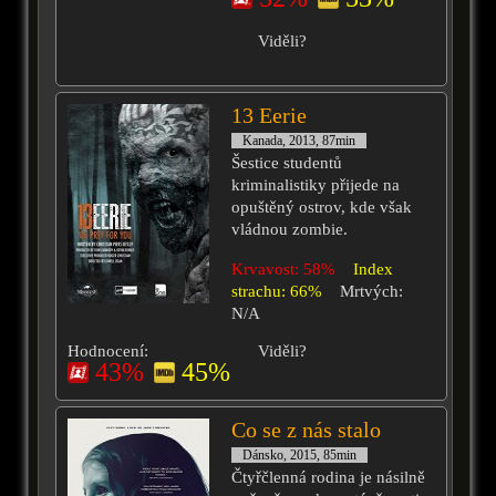
Viděli?
13 Eerie
Kanada, 2013, 87min
Šestice studentů
kriminalistiky přijede na
opuštěný ostrov, kde však
vládnou zombie.
Krvavost: 58%
Index
strachu: 66%
Mrtvých:
N/A
Hodnocení:
Viděli?
43%
45%
Co se z nás stalo
Dánsko, 2015, 85min
Čtyřčlenná rodina je násilně