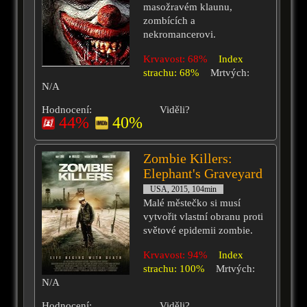
masožravém klaunu,
zombících a
nekromancerovi.
Krvavost: 68%
Index
strachu: 68%
Mrtvých:
N/A
Hodnocení:
Viděli?
44%
40%
Zombie Killers:
Elephant's Graveyard
USA, 2015, 104min
Malé městečko si musí
vytvořit vlastní obranu proti
světové epidemii zombie.
Krvavost: 94%
Index
strachu: 100%
Mrtvých:
N/A
Hodnocení:
Viděli?