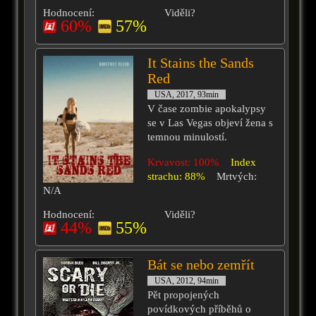
Hodnocení:
Viděli?
60%
57%
It Stains the Sands
Red
USA, 2017, 93min
V čase zombie apokalypsy
se v Las Vegas objeví žena s
temnou minulostí.
Krvavost: 100%
Index
strachu: 88%
Mrtvých:
N/A
Hodnocení:
Viděli?
44%
55%
Bát se nebo zemřít
USA, 2012, 94min
Pět propojených
povídkových příběhů o