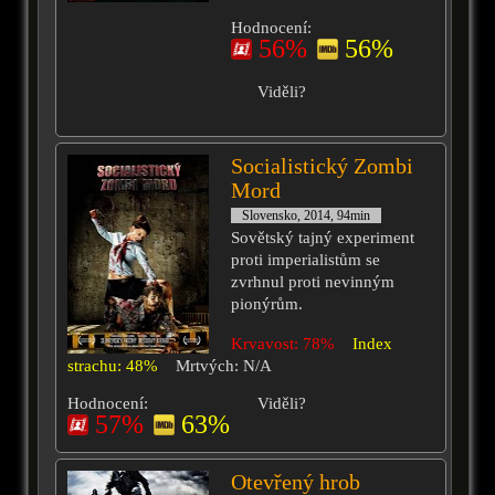
Hodnocení:
56%
56%
Viděli?
Socialistický Zombi
Mord
Slovensko, 2014, 94min
Sovětský tajný experiment
proti imperialistům se
zvrhnul proti nevinným
pionýrům.
Krvavost: 78%
Index
strachu: 48%
Mrtvých: N/A
Hodnocení:
Viděli?
57%
63%
Otevřený hrob