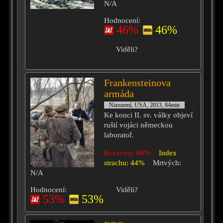
N/A
Hodnocení:
46%
46%
Viděli?
Frankensteinova
armáda
Nizozemí, USA, 2013, 84min
Ke konci II. sv. války objeví
ruští vojáci německou
laboratoř.
Krvavost: 60%
Index
strachu: 44%
Mrtvých:
N/A
Hodnocení:
Viděli?
53%
53%