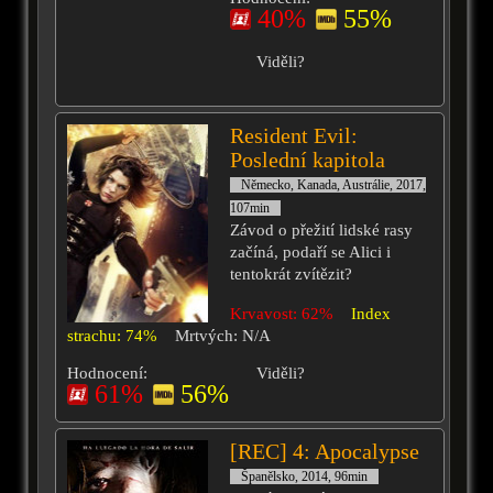
40%
55%
Viděli?
Resident Evil:
Poslední kapitola
Německo, Kanada, Austrálie, 2017,
107min
Závod o přežití lidské rasy
začíná, podaří se Alici i
tentokrát zvítězit?
Krvavost: 62%
Index
strachu: 74%
Mrtvých: N/A
Hodnocení:
Viděli?
61%
56%
[REC] 4: Apocalypse
Španělsko, 2014, 96min