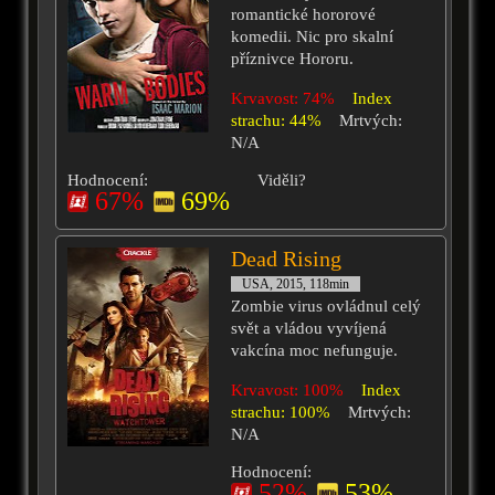
romantické hororové
komedii. Nic pro skalní
příznivce Hororu.
Krvavost: 74%
Index
strachu: 44%
Mrtvých:
N/A
Hodnocení:
Viděli?
67%
69%
Dead Rising
USA, 2015, 118min
Zombie virus ovládnul celý
svět a vládou vyvíjená
vakcína moc nefunguje.
Krvavost: 100%
Index
strachu: 100%
Mrtvých:
N/A
Hodnocení:
52%
53%