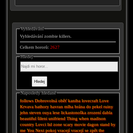
Vyhledávání
Vyhledávání zombie killers.
Celkem hororů:
2627
Hledej
Naposledy hledané
follows
Dobrovolná oběť kaniba
lovecraft
Love
Krvava bathory
havran
mlha
brána do pekel
ruiny
jehn
steven
ouya
lese
lickastonoška
zrození dabla
beautiful
šileni
unifriend
Thing
when
madison
country
Lovci lid
zone
scary movie
dagon
stand by
me
You Next
pokoj
vracejí
vracejí se zpět
the