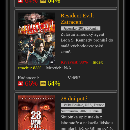
64%
64%
Resident Evil:
Zatracení
Japonsko, 2012, 100min
Zvláštní americký agent
Leon S. Kennedy proniká do
malé východoevropské
země.
Krvavost: 90%
Index
strachu: 88%
Mrtvých: N/A
Hodnocení:
Viděli?
66%
64%
28 dní poté
Velká Británie, USA, Francie,
Nizozemsko, 2002, 113min
Skupinka opic utekla z
laboratoře a nakazila lidskou
populaci, jež se šíří po světě.