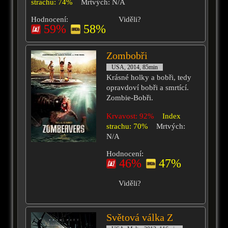
strachu: 74%
Mrtvých: N/A
Hodnocení:
Viděli?
59%
58%
Zombobři
USA, 2014, 85min
Krásné holky a bobři, tedy
opravdoví bobři a smrtící.
Zombie-Bobři.
Krvavost: 92%
Index
strachu: 70%
Mrtvých:
N/A
Hodnocení:
46%
47%
Viděli?
Světová válka Z