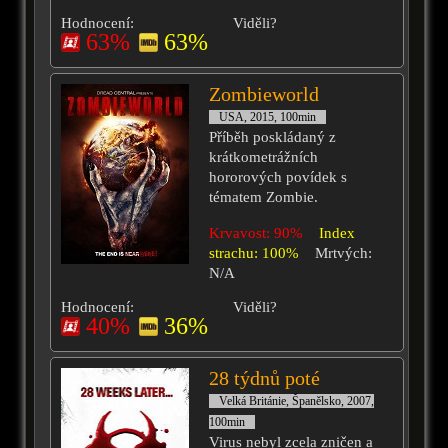
Hodnocení:
Viděli?
63%
63%
Zombieworld
USA, 2015, 100min
Příběh poskládaný z
krátkometrážních
hororových povídek s
tématem Zombie.
Krvavost: 90%
Index
strachu: 100%
Mrtvých:
N/A
Hodnocení:
Viděli?
40%
36%
28 týdnů poté
Velká Británie, Španělsko, 2007,
100min
Virus nebyl zcela zničen a