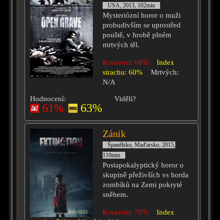
USA, 2013, 102min
Mysteriózní horor o muži
probudivším se uprostřed
pouště, v hrobě plném
mrtvých těl.
Krvavost: 60%
Index
strachu: 60%
Mrtvých:
N/A
Hodnocení:
Viděli?
61%
63%
Zánik
Španělsko, Maďarsko, 2015,
110min
Postapokalyptický horor o
skupině přeživších vs horda
zombíků na Zemi pokryté
sněhem.
Krvavost: 70%
Index