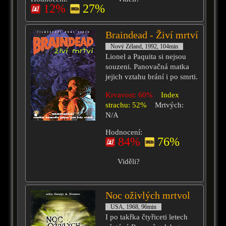
12%
27%
Braindead - Živí mrtví
Nový Zéland, 1992, 104min
Lionel a Paquita si nejsou
souzeni. Panovačná matka
jejich vztahu brání i po smrti.
Krvavost: 60%
Index
strachu: 52%
Mrtvých:
N/A
Hodnocení:
84%
76%
Viděli?
Noc oživlých mrtvol
USA, 1968, 96min
I po takřka čtyřiceti letech