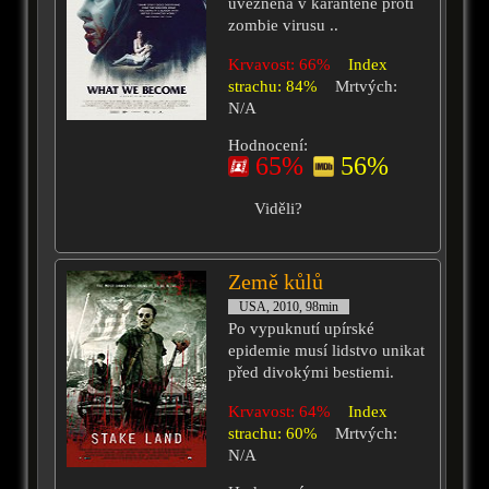
uvězněna v karanténě proti
zombie virusu ..
Krvavost: 66%
Index
strachu: 84%
Mrtvých:
N/A
Hodnocení:
65%
56%
Viděli?
Země kůlů
USA, 2010, 98min
Po vypuknutí upírské
epidemie musí lidstvo unikat
před divokými bestiemi.
Krvavost: 64%
Index
strachu: 60%
Mrtvých:
N/A