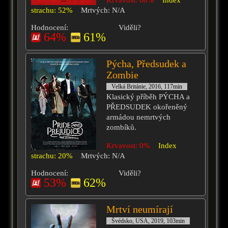
Krvavost: 60%
Index
strachu: 52%
Mrtvých: N/A
Hodnocení:
Viděli?
64%
61%
Pýcha, Předsudek a
Zombie
Velká Británie, 2016, 117min
Klasický příběh PÝCHA a
PŘEDSUDEK okořeněný
armádou nemrtvých
zombíků.
Krvavost: 0%
Index
strachu: 20%
Mrtvých: N/A
Hodnocení:
Viděli?
53%
62%
Mrtví neumírají
Švédsko, USA, 2019, 103min