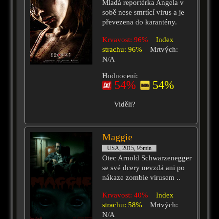
Mladá reportérka Angela v
sobě nese smrtící virus a je
převezena do karantény.
Krvavost: 96%
Index
strachu: 96%
Mrtvých:
N/A
Hodnocení:
54%
54%
Viděli?
Maggie
USA, 2015, 95min
Otec Arnold Schwarzenegger
se své dcery nevzdá ani po
nákaze zombie virusem ..
Krvavost: 40%
Index
strachu: 58%
Mrtvých:
N/A