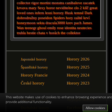
collector
rigor mortist
monstra
canibalove zacatek
krvava mary
Sexy horor
neviditelne zlo 2
klíč
great
loved ones
infern
lesni horory
Husk
temné
Dark
dobrodružny
poseidon
Spiders
hory zalité krví
honeymoon
sekta
dracula3000
krev
pach
James
Wan
teenegr
ghoul
emily rose
identita
neutecies
truhla
bestie
chata v horách
the collektor
Horory 2026
Japonské horory
Horory 2025
Španělské horory
Horory Francie
Horory 2024
České horory
Horory 2023
This website makes use of cookies to enhance browsing experience an
Nejlepší horory
Skutečné události
provide additional functionality.
Facebook
Duchařské horory
Allow cookies