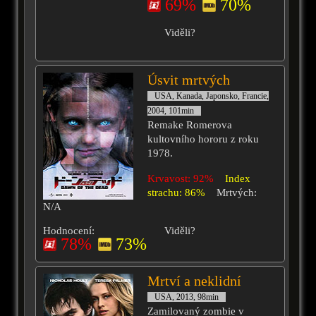
69%
70%
Viděli?
Úsvit mrtvých
USA, Kanada, Japonsko, Francie,
2004, 101min
Remake Romerova
kultovního hororu z roku
1978.
Krvavost: 92%
Index
strachu: 86%
Mrtvých:
N/A
Hodnocení:
Viděli?
78%
73%
Mrtví a neklidní
USA, 2013, 98min
Zamilovaný zombie v