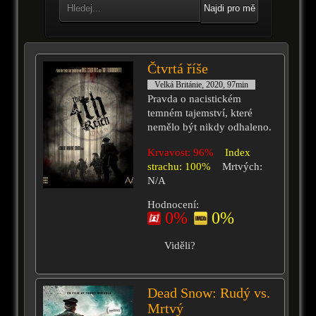
Najdi pro mě
Čtvrtá říše
Velká Británie, 2020, 97min
Pravda o nacistickém
temném tajemství, které
nemělo být nikdy odhaleno.
Krvavost: 96%
Index
strachu: 100%
Mrtvých:
N/A
Hodnocení:
0%
0%
Viděli?
Dead Snow: Rudý vs.
Mrtvý