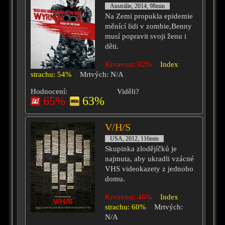
Austrálie, 2014, 98min
Na Zemi propukla epidemie
měnící lidi v zombie,Benny
musí popravit svoji ženu i
děti.
Krvavost: 92%
Index
strachu: 54%
Mrtvých: N/A
Hodnocení:
Viděli?
65%
63%
V/H/S
USA, 2012, 116min
Skupinka zlodějíčků je
najmuta, aby ukradli vzácné
VHS videokazety z jednoho
domu.
Krvavost: 46%
Index
strachu: 60%
Mrtvých:
N/A