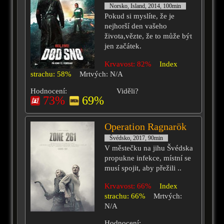
Norsko, Island, 2014, 100min
Pokud si myslíte, že je
nejhorší den vašeho
života,vězte, že to může být
jen začátek.
Krvavost: 82%
Index
strachu: 58%
Mrtvých: N/A
Hodnocení:
Viděli?
73%
69%
Operation Ragnarök
Švédsko, 2017, 90min
V městečku na jihu Švédska
propukne infekce, místní se
musí spojit, aby přežili ..
Krvavost: 66%
Index
strachu: 66%
Mrtvých:
N/A
Hodnocení: