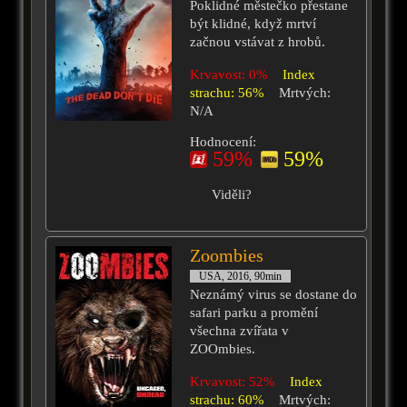
Poklidné městečko přestane
být klidné, když mrtví
začnou vstávat z hrobů.
Krvavost: 0%
Index
strachu: 56%
Mrtvých:
N/A
Hodnocení:
59%
59%
Viděli?
Zoombies
USA, 2016, 90min
Neznámý virus se dostane do
safari parku a promění
všechna zvířata v
ZOOmbies.
Krvavost: 52%
Index
strachu: 60%
Mrtvých: