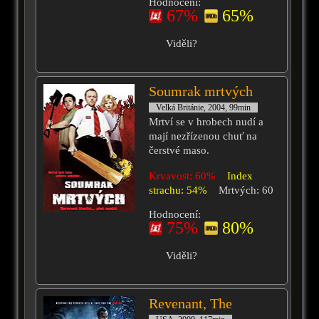
Hodnocení:
67%
65%
Viděli?
Soumrak mrtvých
Velká Británie, 2004, 99min
Mrtví se v hrobech nudí a
mají nezřízenou chuť na
čerstvé maso.
Krvavost: 60%
Index
strachu: 54%
Mrtvých: 60
Hodnocení:
75%
80%
Viděli?
Revenant, The