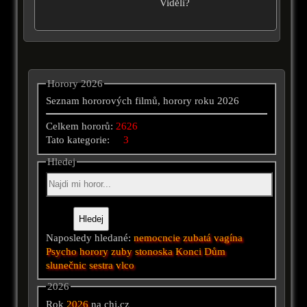
Viděli?
Horory 2026
Seznam hororových filmů, horory roku 2026
Celkem hororů:
2626
Tato kategorie:
3
Hledej
Naposledy hledané:
nemocncie
zubatá vagína
Psycho horory
zuby
stonoska
Konci
Dům
slunečnic
sestra
vlco
2026
Rok
2026
na chi.cz