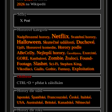
2026
na Wikipedii
Sdílej
Hororové kategorie
Netflix
Nadpřirozené horory
,
,
Svatební horory
,
Halloween
Duchové
Skutečné události
,
,
,
Horory podle
,
Hororové komedie
,
Upíři
Nejlepší horory
ABeCeDy
,
,
,
,
Exorcisté
Čarodějnice
Zombie
Found-
Žraloci
GORE
,
,
,
,
Kanibalové
Slasher
Footage
,
,
Sci-Fi
,
Stephen King
,
Exploitation
Vlkodlaci
,
Giallo
,
Gothic
,
Fantasy
,
Oblíbené
CTRL+D = přidat k záložkám
Horory dle států
,
,
Francouzské
,
České
,
Italské
,
Japonské
Španělské
USA
,
Australské
,
Britské
,
Kanadské
,
Německé
Horory dle roku