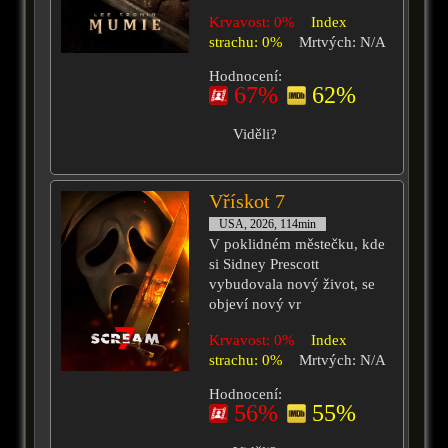
Krvavost: 0%
Index
strachu: 0%
Mrtvých: N/A
Hodnocení:
67%
62%
Viděli?
Vřískot 7
USA, 2026, 114min
V poklidném městečku, kde
si Sidney Prescott
vybudovala nový život, se
objeví nový vr
Krvavost: 0%
Index
strachu: 0%
Mrtvých: N/A
Hodnocení:
56%
55%