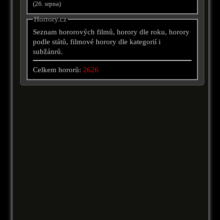
(26. srpna)
Horrory.cz
Seznam hororových filmů, horory dle roku, horory
podle států, filmové horory dle kategorií i
subžánrů.
Celkem hororů:
2626