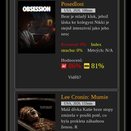
Posedlost
USA, 2026, 108min
Bear je mladý kluk, jehož
láska ke kolegyni Nikki je
stejně intenzivní jako jeho
nesc
Krvavost: 0%
Index
strachu: 0%
Mrtvých: N/A
Hodnocení:
86%
81%
Viděli?
Lee Cronin: Mumie
USA, 2026, 133min
Malá dívka Katie beze stopy
zmizela v poušti poté, co
byla prokleta záhadnou
ženou. R