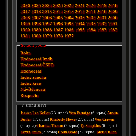
2026
2025
2024
2023
2022
2021
2020
2019
2018
2017
2016
2015
2014
2013
2012
2011
2010
2009
2008
2007
2006
2005
2004
2003
2002
2001
2000
1999
1998
1997
1996
1995
1994
1993
1992
1991
1990
1989
1988
1987
1986
1985
1984
1983
1982
1981
1980
1979
1978
1977
Seřadit podle
Roku
Hodnocení Imdb
Hodnocení ČSFD
Hodnocení
Index strachu
Index krve
Návštěvnosti
Rozpočtu
V srpnu slaví
Jessica Lee Keller
(23. srpna)
Vera Farmiga
(6. srpna)
Austin
Butler
(17. srpna)
Kimberly Howe
(27. srpna)
Wes Craven
(2. srpna)
Charlize Theron
(7. srpna)
Ty Simpkins
(6. srpna)
Kevin Smith
(2. srpna)
Colm Feore
(22. srpna)
Brett Cullen