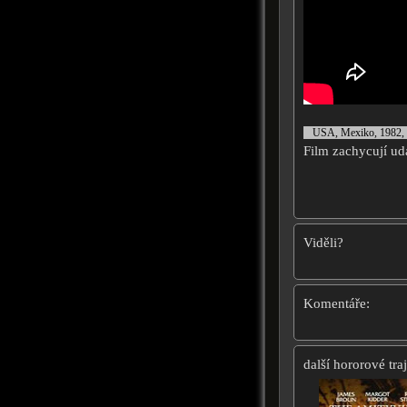
USA, Mexiko, 1982,
Film zachycují ud
Viděli?
Komentáře:
další hororové traj