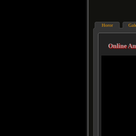
Horor
Gal
Online Ami