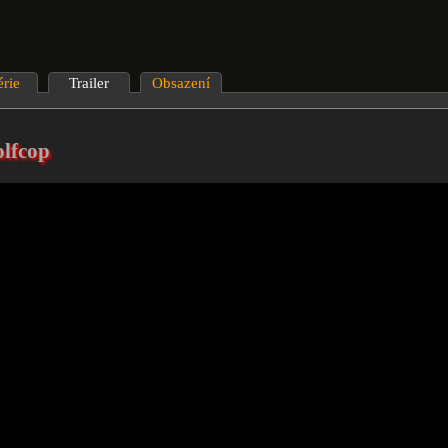
érie
Trailer
Obsazení
lfcop