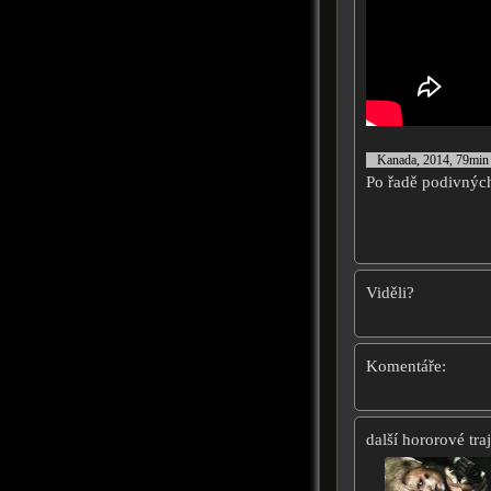
Kanada, 2014, 79min
Po řadě podivných
Viděli?
Komentáře:
další hororové traj