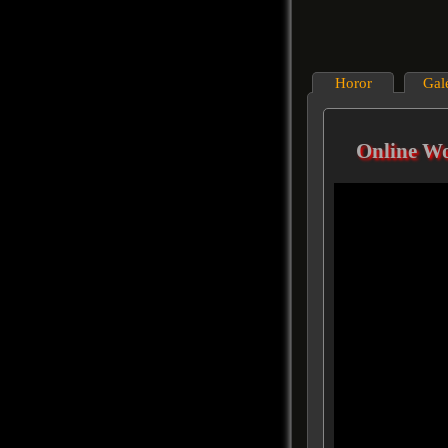
Horor
Gal
Online Wo