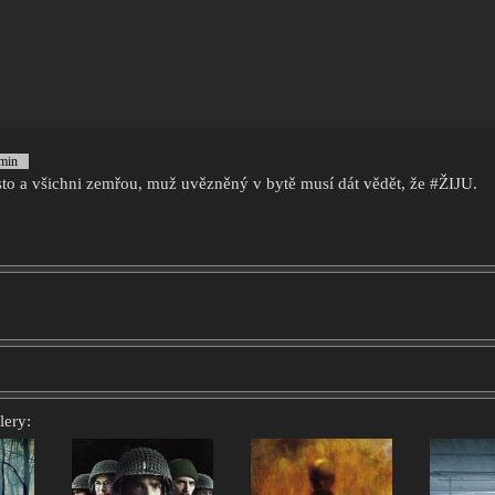
8min
to a všichni zemřou, muž uvězněný v bytě musí dát vědět, že #ŽIJU.
lery: