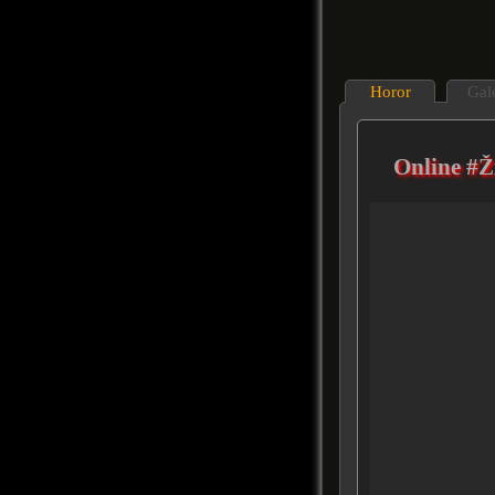
Horor
Gal
Online #Ž