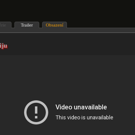
érie
Trailer
Obsazení
iju