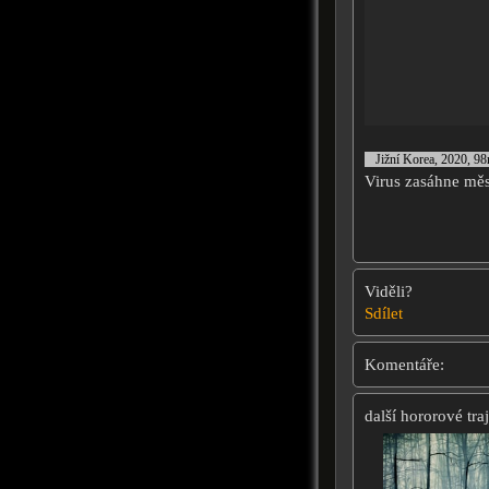
Jižní Korea, 2020, 9
Virus zasáhne měs
Viděli?
Sdílet
Komentáře:
další hororové traj