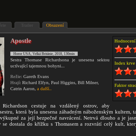
érie
Trailer
Obsazení
Apostle
Hodnocen
Horor USA, Velká Británie, 2018, 130min
Sestra Thomase Richardsona je unesena sektou
Index krv
uctívající tajemnou bohyni...
Režie:
Gareth Evans
Hrají
: Richard Elfyn, Paul Higgins, Bill Milner,
Faktor str
Catrin Aaron,
a další..
Richardson cestuje na vzdálený ostrov, aby
i sestru, která byla unesena záhadným náboženským kultem, t
výkupné za její bezpečné navrácení. Netrvá dlouho a je jasn
y se dostala do křížku s Thomasem a rozvrátí celý kult, kte