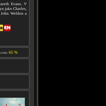
Gareth Evans. V
yn jako Charles,
, John Weldon a
65 %
.com: