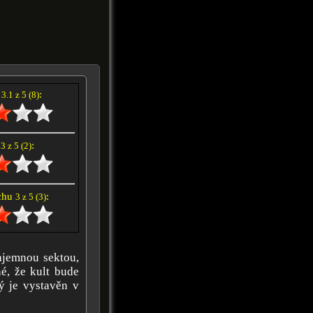
í
:
3.1 z 5 (8)
e
:
3 z 5 (2)
achu
:
3 z 5 (3)
ajemnou sektou,
é, že kult bude
rý je vystavěn v