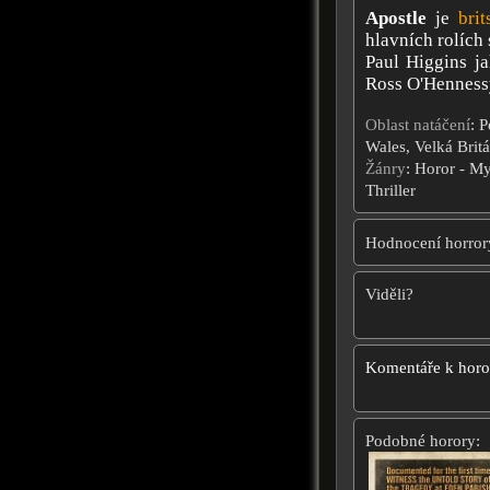
Apostle
je
brit
hlavních rolích
Paul Higgins ja
Ross O'Henness
Oblast natáčení
: P
Wales, Velká Britá
Žánry
: Horor - My
Thriller
Hodnocení horror
Viděli?
Komentáře k hor
Podobné horory: