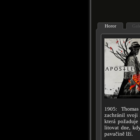
Horor
Gal
1905: Thomas 
zachránil svoj
která požaduje 
litovat dne, kd
pavučině lží.