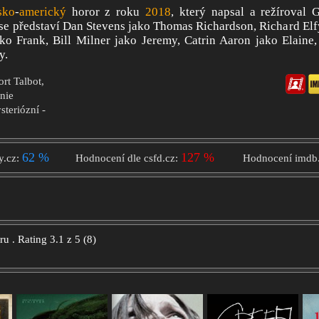
sko
-
americký
horor z roku
2018
, který napsal a režíroval 
 se představí Dan Stevens jako Thomas Richardson, Richard Elf
ko Frank, Bill Milner jako Jeremy, Catrin Aaron jako Elaine
y.
ort Talbot,
nie
steriózní -
62 %
127 %
y.cz:
Hodnocení dle csfd.cz:
Hodnocení imdb
oru
.
Rating
3.1
z
5
(
8
)