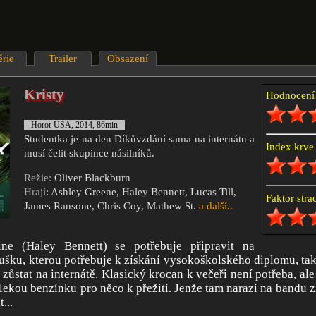
érie
Trailer
Obsazení
Kristy
Hodnocen
Horor USA, 2014, 86min
Studentka je na den Díkůvzdání sama na internátu a
Index krv
musí čelit skupince násilníků.
Režie:
Oliver Blackburn
Hrají
: Ashley Greene, Haley Bennett, Lucas Till,
Faktor str
James Ransone, Chris Coy, Mathew St.
a další..
ine (Haley Bennett) se potřebuje připravit na
šku, kterou potřebuje k získání vysokoškolského diplomu, ta
ůstat na internátě. Klasický krocan k večeři není potřeba, ale 
ekou benzínku pro něco k přežití. Jenže tam narazí na bandu zlý
...