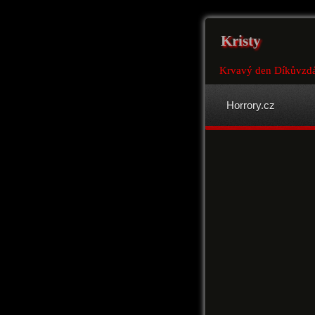
Kristy
Krvavý den Díkůvzdá
Horrory.cz