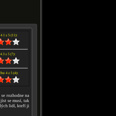
í
:
4.1 z 5 (11)
e
:
4.3 z 5 (7)
achu
:
4 z 5 (4)
k se rozhodne na
jíst se musí, tak
ch lidí, kteří ji