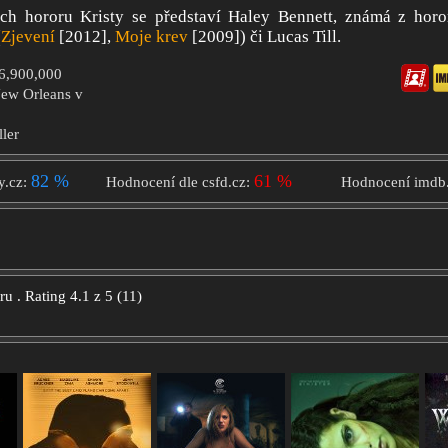
ích hororu Kristy se představí Haley Bennett, známá z hor
(
Zjevení
[2012],
Moje krev
[2009]) či Lucas Till.
$6,900,000
New Orleans v
ller
82 %
61 %
y.cz:
Hodnocení dle csfd.cz:
Hodnocení imdb
oru
.
Rating
4.1
z
5
(
11
)