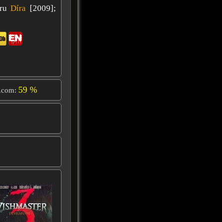
oru
Díra
[2009];
59 %
.com: