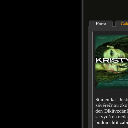
Horor
Gal
Studentka Just
závěrečnou zkou
den Díkůvzdání z
se vydá na nedal
budou chtít zabít