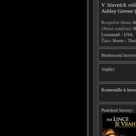
V hlavních rol
Ashley Greene 
Rozpočet filmu
: 
Oblast natáčení
: 
Louisianě - USA
Žánr
: Horor - Thri
Hodnocení horror
Viděli?
Komentáře k hor
Podobné horory: