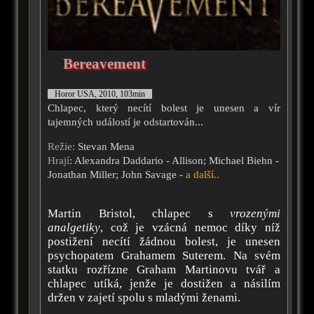
Bereavement
Horor USA, 2010, 103min
Chlapec, který necítí bolest je unesen a vír
tajemných událostí je odstartován...
Režie:
Stevan Mena
Hrají
: Alexandra Daddario - Allison; Michael Biehn -
Jonathan Miller; John Savage -
a další..
Martin Bristol, chlapec s
vrozenými
analgetiky
, což je vzácná nemoc díky níž
postižení necítí žádnou bolest, je unesen
psychopatem Grahamem Suterem. Na svém
statku rozřízne Graham Martinovu tvář a
chlapec utíká, jenže je dostižen a násilím
držen v zajetí spolu s mladými ženami.