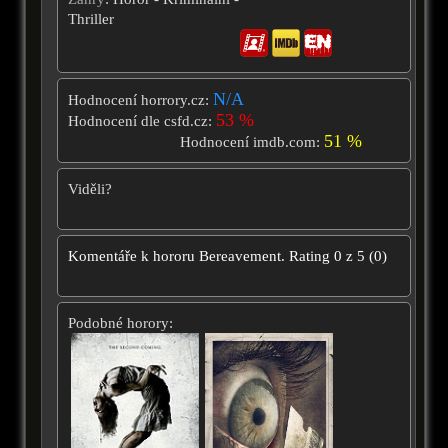
Thriller
N/A
Hodnocení horrory.cz:
53 %
Hodnocení dle csfd.cz:
51 %
Hodnocení imdb.com:
Viděli?
Komentáře k hororu
Bereavement.
Rating
0
z
5
(
0
)
Podobné horory: