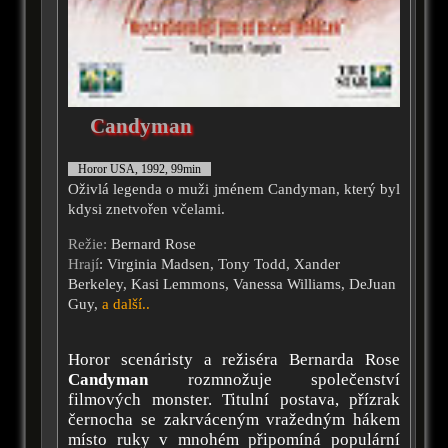
Candyman
Horor USA, 1992, 99min
Oživlá legenda o muži jménem Candyman, který byl
kdysi znetvořen včelami.
Režie:
Bernard Rose
Hrají
: Virginia Madsen, Tony Todd, Xander
Berkeley, Kasi Lemmons, Vanessa Williams, DeJuan
Guy,
a další..
Horor scenáristy a režiséra Bernarda Rose
Candyman
rozmnožuje společenství
filmových monster. Titulní postava, přízrak
černocha se zakrváceným vražedným hákem
místo ruky v mnohém připomíná populární