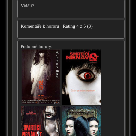
Viděli?
Komentáře k hororu
.
Rating
4
z
5
(
3
)
Podobné horory: