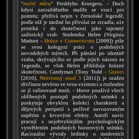
"
noční můru
" Freddyho Kruegera. - Duch
kdysi zavražděného malíře se vrací pro
pomstu; přežívá nejen v černošské legendě,
podle níž je možné ho přivolat ze zrcadla, a1e
proniká i do skutečnosti jako tajemný
sadistický vrah· Studentka Helen (Virginia
Madsen -
Hrůza v Connecticutu
[2009]) píše
se svou kolegyní práci o podobných
novodobých mýtech. Při pátrání po identitě
vraha, skrývajícího se podle jejich názoru za
1egendu, se však Helen přibližuje hrůzné
skutečnosti. Candyman (Tony Todd -
Graves
[2010],
Nezvratný osud 5
[2011]) je uražen
dívčinou nevírou ve svou existenci a rozhodne
se jí rafinovaně mstít. - Horor používá všech
oblíbených postupů podobných snímků a
poskytuje obvyklou kolekci charakterů a
dějových peripetií s pečlivě navozovaným
napětím a krvavými efekty. Autoři navíc
pracují s nejobvyklejším psychologickým
vysvětlením podobných hororových snímků.
Racionální vývody hrdinky o moderních