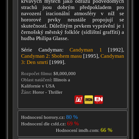
krvavých mýtech jako odrazu podvědomých
strachů jsou dobrým předpokladem pro
navození iracionální atmosféry v níž se
hororové prvky neustále propojují se
skutečností. Důležitým prvkem vyprávění je i
černošský městský folklór (sídlištní graffiti) a
hudba Philipa Glasse.
Série Candyman:
Candyman 1
[1992],
Candyman 2: Sbohem masu
[1995],
Candyman
3: Den smrti
[1999].
Rozpočet filmu
: $8,000,000
Oblast natáčení
: Illinois a
Kalifornie v USA
Žánr
: Horor - Thriller
80 %
Hodnocení horrory.cz:
69 %
Hodnocení dle csfd.cz:
66 %
Hodnocení imdb.com: