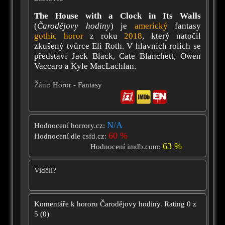
The House with a Clock in Its Walls
(
Čarodějovy hodiny
) je
americký
fantasy
gothic horor
z roku
2018
, který natočil
zkušený tvůrce Eli Roth. V hlavních rolích se
představí Jack Black, Cate Blanchett, Owen
Vaccaro a Kyle MacLachlan.
Žánr
: Horor - Fantasy
N/A
Hodnocení horrory.cz:
60 %
Hodnocení dle csfd.cz:
63 %
Hodnocení imdb.com:
Viděli?
Komentáře k hororu
Čarodějovy hodiny.
Rating
0
z
5
(
0
)