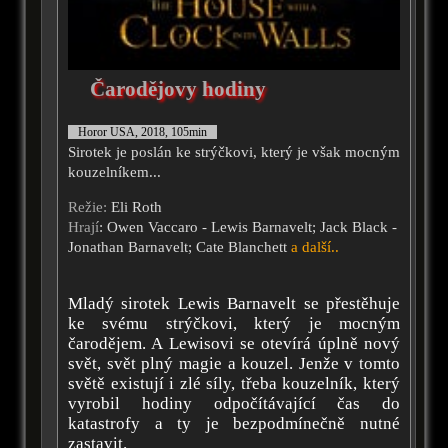
Čarodějovy hodiny
Horor USA, 2018, 105min
Sirotek je poslán ke strýčkovi, který je však mocným
kouzelníkem...
Režie:
Eli Roth
Hrají
: Owen Vaccaro - Lewis Barnavelt; Jack Black -
Jonathan Barnavelt; Cate Blanchett
a další..
Mladý sirotek Lewis Barnavelt se přestěhuje
ke svému strýčkovi, který je mocným
čarodějem. A Lewisovi se otevírá úplně nový
svět, svět plný magie a kouzel. Jenže v tomto
světě existují i zlé síly, třeba kouzelník, který
vyrobil hodiny odpočítávající čas do
katastrofy a ty je bezpodmínečně nutné
zastavit.