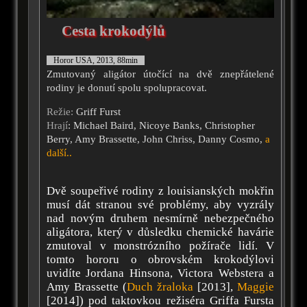
Cesta krokodýlů
Horor USA, 2013, 88min
Zmutovaný aligátor útočící na dvě znepřátelené
rodiny je donutí spolu spolupracovat.
Režie:
Griff Furst
Hrají
: Michael Baird, Nicoye Banks, Christopher
Berry, Amy Brassette, John Chriss, Danny Cosmo,
a
další..
Dvě soupeřivé rodiny z louisianských mokřin
musí dát stranou své problémy, aby vyzrály
nad novým druhem nesmírně nebezpečného
aligátora, který v důsledku chemické havárie
zmutoval v monstrózního požírače lidí. V
tomto hororu o obrovském krokodýlovi
uvidíte Jordana Hinsona, Victora Webstera a
Amy Brassette (
Duch žraloka
[2013],
Maggie
[2014]) pod taktovkou režiséra Griffa Fursta