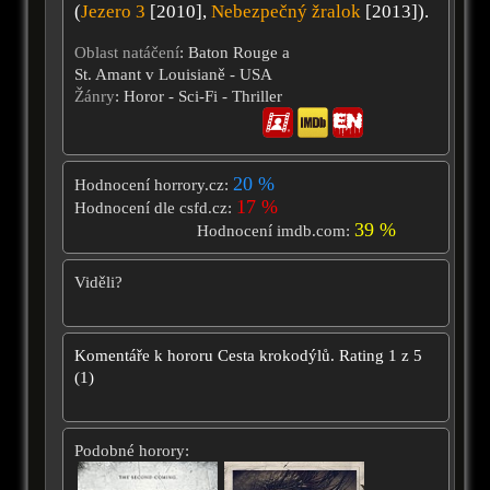
(
Jezero 3
[2010],
Nebezpečný žralok
[2013]).
Oblast natáčení
: Baton Rouge a
St. Amant v Louisianě - USA
Žánry
: Horor - Sci-Fi - Thriller
20 %
Hodnocení horrory.cz:
17 %
Hodnocení dle csfd.cz:
39 %
Hodnocení imdb.com:
Viděli?
Komentáře k hororu
Cesta krokodýlů.
Rating
1
z
5
(
1
)
Podobné horory: