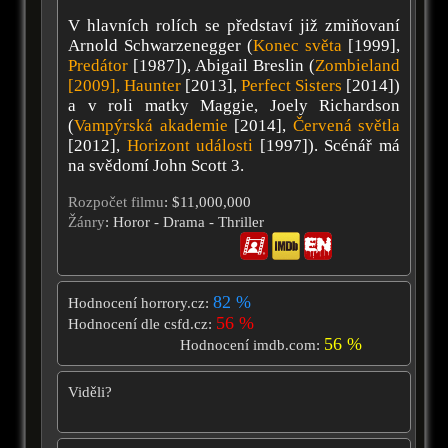
V hlavních rolích se představí již zmiňovaní
Arnold Schwarzenegger (
Konec světa
[1999],
Predátor
[1987]), Abigail Breslin (
Zombieland
[2009],
Haunter
[2013],
Perfect Sisters
[2014])
a v roli matky Maggie, Joely Richardson
(
Vampýrská akademie
[2014],
Červená světla
[2012],
Horizont události
[1997]). Scénář má
na svědomí John Scott 3.
Rozpočet filmu
: $11,000,000
Žánry
: Horor - Drama - Thriller
82 %
Hodnocení horrory.cz:
56 %
Hodnocení dle csfd.cz:
56 %
Hodnocení imdb.com:
Viděli?