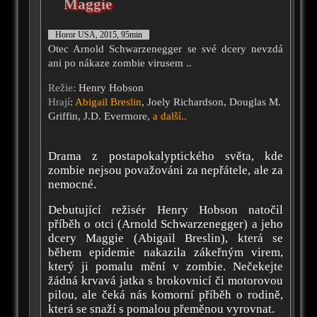
Maggie
Horor USA, 2015, 95min
Otec Arnold Schwarzenegger se své dcery nevzdá
ani po nákaze zombie virusem ..
Režie:
Henry Hobson
Hrají
:
Abigail Breslin
, Joely Richardson, Douglas M.
Griffin, J.D. Evermore,
a další..
Drama z postapokalyptického světa, kde
zombie nejsou považováni za nepřátele, ale za
nemocné.
Debutující režisér Henry Hobson natočil
příběh o otci (Arnold Schwarzenegger) a jeho
dcery Maggie (Abigail Breslin), která se
během epidemie nakazila zákeřným virem,
který ji pomalu mění v zombie. Nečekejte
žádná krvavá jatka s brokovnicí či motorovou
pilou, ale čeká nás komorní příběh o rodině,
která se snaží s pomalou přeměnou vyrovnat.