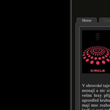
Horor
Gal
V obrovské taje
neznají a nic s
velmi brzy pří
uprostřed kruhu
mají moc rozhodo