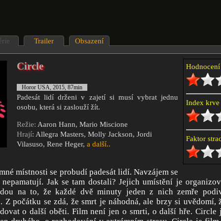
érie
Trailer
Obsazení
Circle
Hodnocen
Horor USA, 2015, 87min
Padesát lidí drženi v zajetí si musí vybrat jednu
Index krv
osobu, která si zaslouží žít.
Režie:
Aaron Hann, Mario Miscione
Hrají
: Allegra Masters, Molly Jackson, Jordi
Faktor str
Vilasuso, Rene Heger,
a další..
mné místnosti se probudí padesát lidí. Navzájem se
i nepamatují. Jak se tam dostali? Jejich umístění je organiz
jdou na to, že každé dvě minuty jeden z nich zemře podi
. Z počátku se zdá, že smrt je náhodná, ale brzy si uvědomí, 
vat o další oběti. Film není jen o smrti, o další hře. Circle j