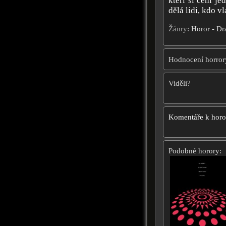
kteří si cení j
dělá lidi, kdo v
Žánry
: Horor - Dr
Hodnocení horror
Viděli?
Komentáře k hor
Podobné horory: