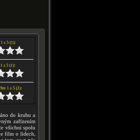
í
:
1 z 5 (1)
e
:
1 z 5 (1)
achu
:
1 z 5 (2)
ováno do kruhu a
vným zařízením
že všichni spolu
e film o lidech,