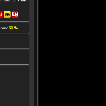
 o tom, co z nás
60 %
.com: