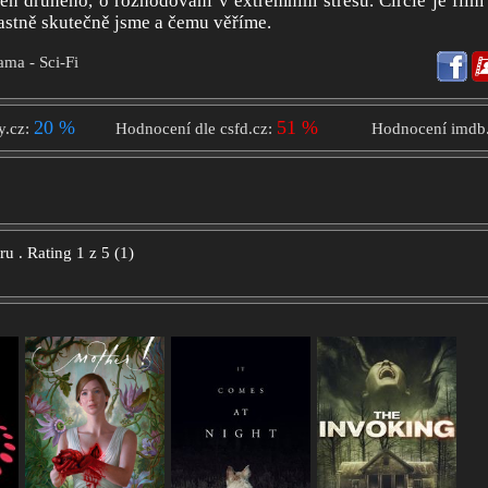
eden druhého, o rozhodování v extrémním stresu. Circle je film
lastně skutečně jsme a čemu věříme.
ama - Sci-Fi
20 %
51 %
y.cz:
Hodnocení dle csfd.cz:
Hodnocení imdb
oru
.
Rating
1
z
5
(
1
)