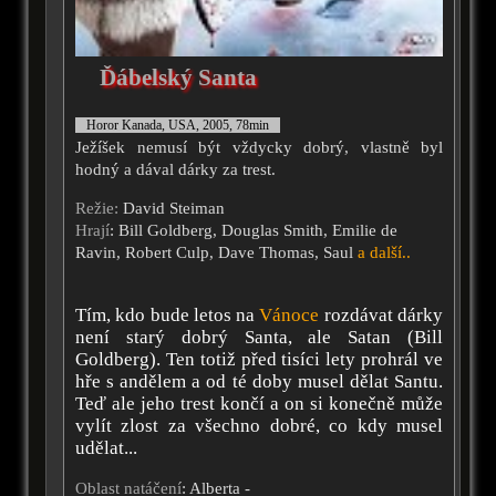
Ďábelský Santa
Horor Kanada, USA, 2005, 78min
Ježíšek nemusí být vždycky dobrý, vlastně byl
hodný a dával dárky za trest.
Režie:
David Steiman
Hrají
: Bill Goldberg, Douglas Smith, Emilie de
Ravin, Robert Culp, Dave Thomas, Saul
a další..
Tím, kdo bude letos na
Vánoce
rozdávat dárky
není starý dobrý Santa, ale Satan (Bill
Goldberg). Ten totiž před tisíci lety prohrál ve
hře s andělem a od té doby musel dělat Santu.
Teď ale jeho trest končí a on si konečně může
vylít zlost za všechno dobré, co kdy musel
udělat...
Oblast natáčení
: Alberta -