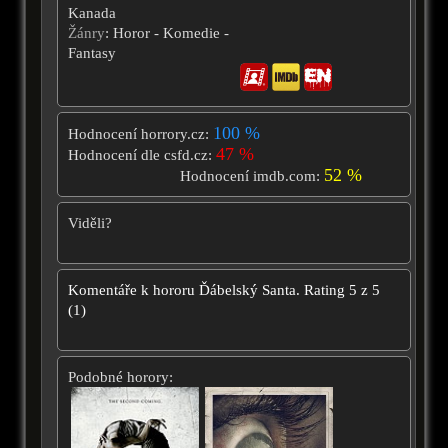
Kanada
Žánry
: Horor - Komedie -
Fantasy
100 %
Hodnocení horrory.cz:
47 %
Hodnocení dle csfd.cz:
52 %
Hodnocení imdb.com:
Viděli?
Komentáře k hororu
Ďábelský Santa.
Rating
5
z
5
(
1
)
Podobné horory: