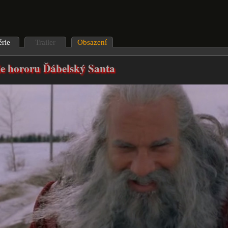
érie
Trailer
Obsazení
ie hororu Ďábelský Santa