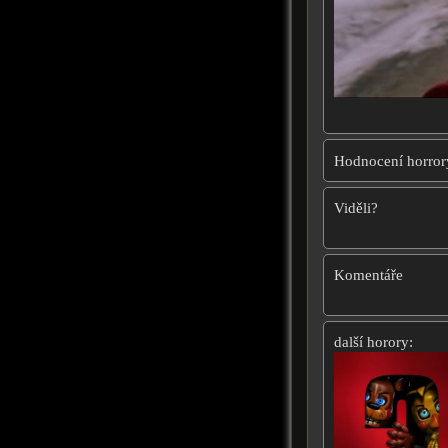
Hodnocení horror
Viděli?
Komentáře
další horory: