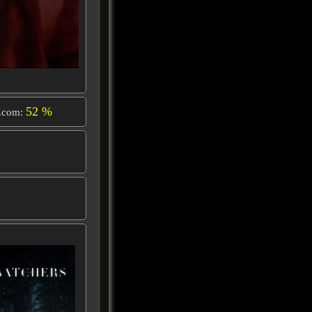
52 %
.com: