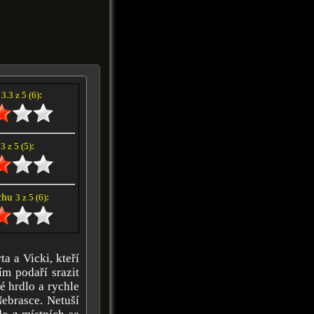
í
:
3.3 z 5 (6)
e
:
3 z 5 (5)
achu
:
3 z 5 (6)
a a Vicki, kteří
ím podaří srazit
é hrdlo a rychle
ebrasce. Netuší