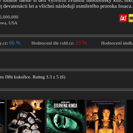
v tomhle městě si děti vytvořili zvláštní náboženský kult, nik
ţ devatenácti let a všichni následují osmiletého proroka Issaca.
$2,000,000
Iowa, USA
66 %
33 %
y.cz:
Hodnocení dle csfd.cz:
Hodnocení imdb
oru
Děti kukuřice.
Rating
3.3
z
5
(
6
)