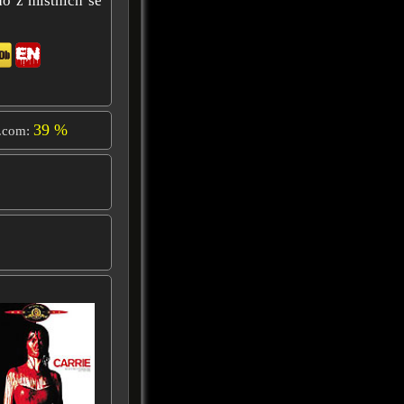
do z místních se
39 %
.com: