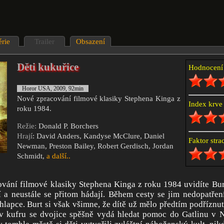
érie
Trailer
Obsazení
Děti kukuřice
Hodnocen
Horor USA, 2009, 92min
Nové zpracování filmové klasiky Stephena Kinga z
Index krv
roku 1984.
Režie:
Donald P. Borchers
Hrají
: David Anders, Kandyse McClure, Daniel
Faktor str
Newman, Preston Bailey, Robert Gerdisch, Jordan
Schmidt,
a další..
ání filmové klasiky Stephena Kinga z roku 1984 uvidíte Burt
í a neustále se přitom hádají. Během cesty se jim nedopatřen
lapce. Burt si však všimne, že dítě už mělo předtím podříznut
 v kufru se dvojice spěšně vydá hledat pomoc do Gatlinu v N