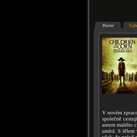
Horor
Gal
V novém zpracov
společně cestuj
autem malého ch
umírá. S tělem