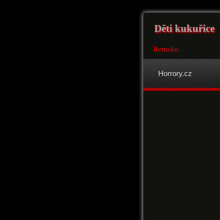
Děti kukuřice
Remake.
Horrory.cz