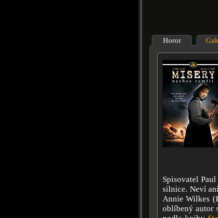
Horor
Gal
Spisovatel Paul
silnice. Neví an
Annie Wilkes (K
oblíbený autor 