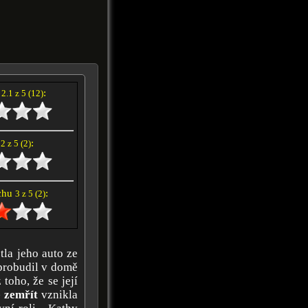
í
:
2.1 z 5 (12)
e
:
2 z 5 (2)
achu
:
3 z 5 (2)
tla jeho auto ze
 probudil v domě
toho, že se její
 zemřít
vznikla