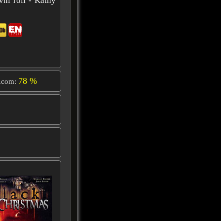
ní roli - Kathy
78 %
.com: