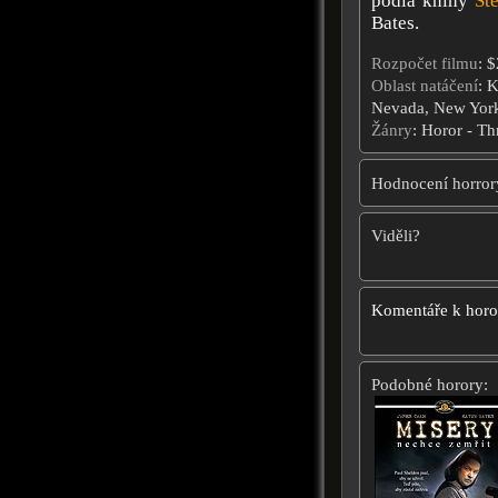
podla knihy
St
Bates.
Rozpočet filmu
: 
Oblast natáčení
: K
Nevada, New Yor
Žánry
: Horor - Th
Hodnocení horror
Viděli?
Komentáře k hor
Podobné horory: