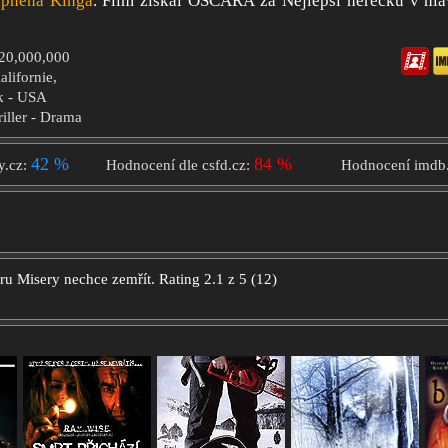
ephena Kinga
. Film získal OSCARA za Nejlepší herečku v hlav
$20,000,000
alifornie,
k - USA
riller - Drama
42 %
84 %
y.cz:
Hodnocení dle csfd.cz:
Hodnocení imdb
oru
Misery nechce zemřít.
Rating
2.1
z
5
(
12
)