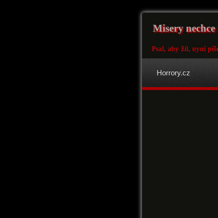
Misery nechce 
Psal, aby žil, nyní píš
Horrory.cz