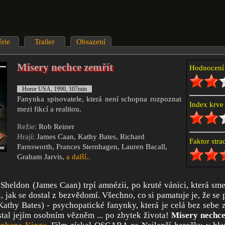
érie
Trailer
Obsazení
Misery nechce zemřít
Hodnocen
Horor USA, 1990, 107min
Fanynka spisovatele, která není schopna rozpoznat
Index krv
mezi fikcí a realitou.
Režie:
Rob Reiner
Hrají
: James Caan, Kathy Bates, Richard
Faktor str
Farnsworth, Frances Sternhagen, Lauren Bacall,
Graham Jarvis,
a další..
 Sheldon (James Caan) trpí amnézii, po kruté vánici, která sme
i, jak se dostal z bezvědomí. Všechno, co si pamatuje je, že se
athy Bates) - psychopatické fanynky, která je celá bez sebe z 
stal jejím osobním vězněm ... po zbytek života!
Misery nechce