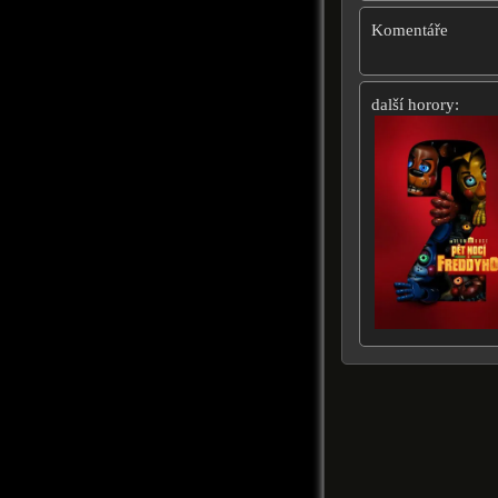
Komentáře
další horory: