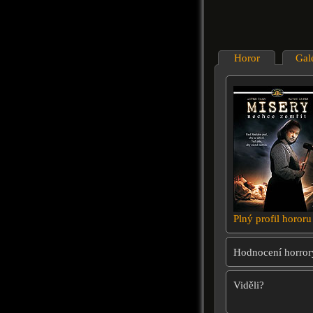
Horor
Gal
Plný profil hororu
Hodnocení horror
Viděli?