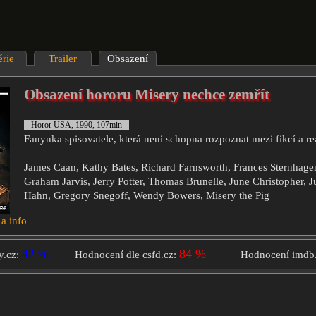
érie
Trailer
Obsazení
Obsazení hororu Misery nechce zemřít
Horor USA, 1990, 107min
Fanynka spisovatele, která není schopna rozpoznat mezi fikcí a rea
James Caan, Kathy Bates, Richard Farnsworth, Frances Sternhagen
Graham Jarvis, Jerry Potter, Thomas Brunelle, June Christopher, J
Hahn, Gregory Snegoff, Wendy Bowers, Misery the Pig
 a info
42 %
84 %
y.cz:
Hodnocení dle csfd.cz:
Hodnocení imdb