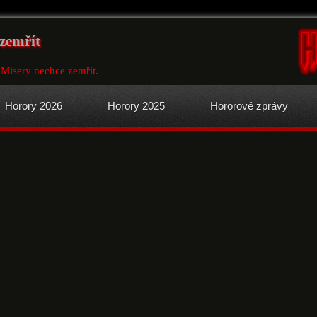
zemřít
 Misery nechce zemřít.
Horory 2026
Horory 2025
Hororové zprávy