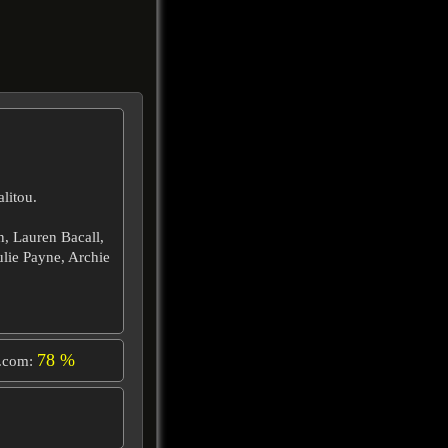
litou.
, Lauren Bacall,
ulie Payne, Archie
78 %
.com: