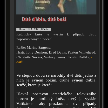
Dítě ďábla, dítě boží
Horor USA, 1991, 85min
Katolický kněz je vyslán k případu dvou
neposkrvněných početí.
Režie:
Marina Sargenti
Hrají
: Tony Denison, Brad Davis, Paxton Whitehead,
Claudette Nevins, Sydney Penny, Kristin Dattilo,
a
další..
Ve stejnou dobu se narodily dvě děti, jedno z
nich je synem božím, druhé synem ďábla.
Jenže, které je které?
Hlavní postavou amerického televizního
hororu je katolický kněz, který je vyslán
Vatikánem, aby prozkoumal dva případy