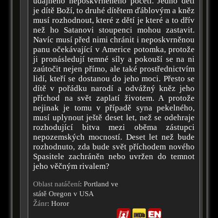
údajného neposkvrněného početí. Jedno dětí
je dítě Boží, to druhé dítětem ďáblovým a kněz
musí rozhodnout, které z dětí je které a to dřív
než ho Satanovi stoupenci mohou zastavit.
Navíc musí před nimi chránit i neposkvrněnou
panu očekávající v Americe potomka, protože
ji pronásledují temné síly a pokouší se na ni
zaútočit nejen přímo, ale také prostřednictvím
lidí, kteří se dostanou do jeho moci. Přesto se
dítě v pořádku narodí a odvážný kněz jeho
příchod na svět zaplatí životem. A protože
nejinak je tomu v případě syna pekelného,
musí uplynout ještě deset let, než se odehraje
rozhodující bitva mezi oběma zástupci
nepozemských mocností. Deset let než bude
rozhodnuto, zda bude svět příchodem nového
Spasitele zachráněn nebo uvržen do temnot
jeho věčným rivalem?
Oblast natáčení
: Portland ve
státě Oregon v USA
Žánr
: Horor