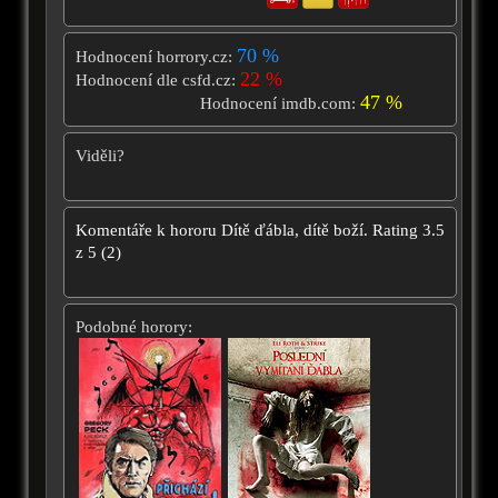
70 %
Hodnocení horrory.cz:
22 %
Hodnocení dle csfd.cz:
47 %
Hodnocení imdb.com:
Viděli?
Komentáře k hororu
Dítě ďábla, dítě boží.
Rating
3.5
z
5
(
2
)
Podobné horory: