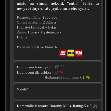
místo na slunci několik "entit". Jenže to
nevysvětluje entitu jejího mrtvého syna…
Rozpočet filmu
: $500,000
Oblast natáčení
: Dublin a
Hrabství Donegal v Irsku
Žánry
: Horor - Mysteriózní -
Drama
Počet mrtvých ve filmu
: 6
100 %
Hodnocení horrory.cz:
62 %
Hodnocení dle csfd.cz:
61 %
Hodnocení imdb.com:
Viděli?
Komentáře k hororu
Dorothy Mills.
Rating
5
z
5
(
2
)