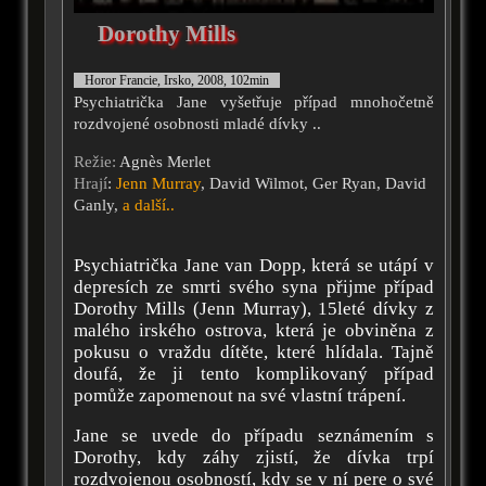
Dorothy Mills
Horor Francie, Irsko, 2008, 102min
Psychiatrička Jane vyšetřuje případ mnohočetně
rozdvojené osobnosti mladé dívky ..
Režie:
Agnès Merlet
Hrají
:
Jenn Murray
, David Wilmot, Ger Ryan, David
Ganly,
a další..
Psychiatrička Jane van Dopp, která se utápí v
depresích ze smrti svého syna přijme případ
Dorothy Mills (Jenn Murray), 15leté dívky z
malého irského ostrova, která je obviněna z
pokusu o vraždu dítěte, které hlídala. Tajně
doufá, že ji tento komplikovaný případ
pomůže zapomenout na své vlastní trápení.
Jane se uvede do případu seznámením s
Dorothy, kdy záhy zjistí, že dívka trpí
rozdvojenou osobností, kdy se v ní pere o své