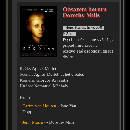
Obsazení hororu
Dorothy Mills
Horor Francie, Irsko, 2008,
102min
Psychiatrička Jane vyšetřuje
případ mnohočetně
rozdvojené osobnosti mladé
dívky ..
Režie
: Agnès Merlet
Scénář:
Agnès Merlet, Juliette Sales
Kamera:
Giorgos Arvanitis
Hudba:
Nathaniel Méchaly
Hrají
:
Carice van Houten
- Jane Van
Dopp
Jenn Murray
- Dorothy Mills