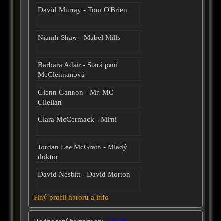
David Murray - Tom O'Brien
Niamh Shaw - Mabel Mills
Barbara Adair - Stará paní
McClennanová
Glenn Gannon - Mr. MC
Cllellan
Clara McCormack - Mimi
Jordan Lee McGrath - Mladý
doktor
David Nesbitt - David Morton
Plný profil hororu a info
100 %
Hodnocení horrory.cz: