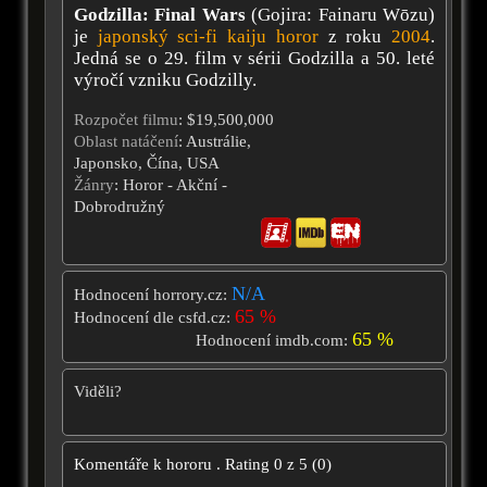
Godzilla: Final Wars
(Gojira: Fainaru Wōzu)
je
japonský
sci-fi
kaiju horor
z roku
2004
.
Jedná se o 29. film v sérii Godzilla a 50. leté
výročí vzniku Godzilly.
Rozpočet filmu
: $19,500,000
Oblast natáčení
: Austrálie,
Japonsko, Čína, USA
Žánry
: Horor - Akční -
Dobrodružný
N/A
Hodnocení horrory.cz:
65 %
Hodnocení dle csfd.cz:
65 %
Hodnocení imdb.com:
Viděli?
Komentáře k hororu
.
Rating
0
z
5
(
0
)