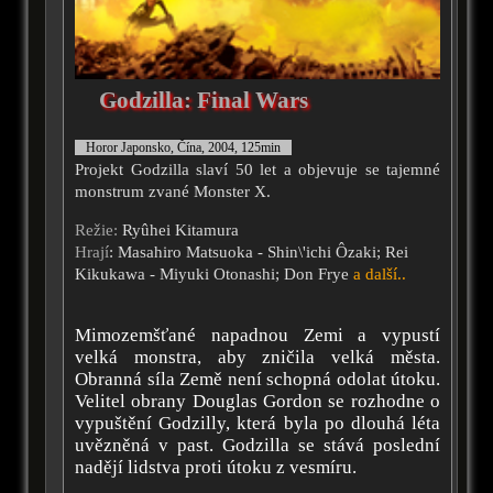
Godzilla: Final Wars
Horor Japonsko, Čína, 2004, 125min
Projekt Godzilla slaví 50 let a objevuje se tajemné
monstrum zvané Monster X.
Režie:
Ryûhei Kitamura
Hrají
: Masahiro Matsuoka - Shin\'ichi Ôzaki; Rei
Kikukawa - Miyuki Otonashi; Don Frye
a další..
Mimozemšťané napadnou Zemi a vypustí
velká monstra, aby zničila velká města.
Obranná síla Země není schopná odolat útoku.
Velitel obrany Douglas Gordon se rozhodne o
vypuštění Godzilly, která byla po dlouhá léta
uvězněná v past. Godzilla se stává poslední
nadějí lidstva proti útoku z vesmíru.