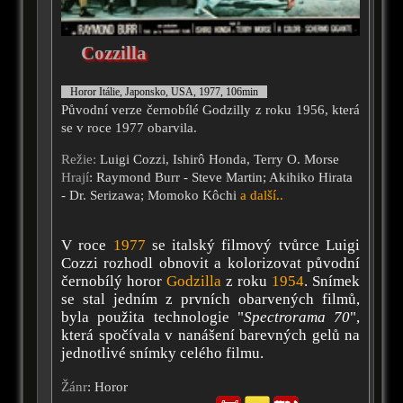
Cozzilla
Horor Itálie, Japonsko, USA, 1977, 106min
Původní verze černobílé Godzilly z roku 1956, která
se v roce 1977 obarvila.
Režie:
Luigi Cozzi, Ishirô Honda, Terry O. Morse
Hrají
: Raymond Burr - Steve Martin; Akihiko Hirata
- Dr. Serizawa; Momoko Kôchi
a další..
V roce
1977
se italský filmový tvůrce Luigi
Cozzi rozhodl obnovit a kolorizovat původní
černobílý horor
Godzilla
z roku
1954
. Snímek
se stal jedním z prvních obarvených filmů,
byla použita technologie "
Spectrorama 70
",
která spočívala v nanášení barevných gelů na
jednotlivé snímky celého filmu.
Žánr
: Horor