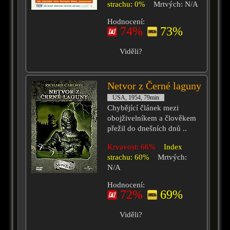
strachu: 0%
Mrtvých: N/A
Hodnocení:
74%
73%
Viděli?
Netvor z Černé laguny
USA, 1954, 79min
Chybějící článek mezi
obojživelníkem a člověkem
přežil do dnešních dnů ..
Krvavost: 66%
Index
strachu: 60%
Mrtvých:
N/A
Hodnocení:
72%
69%
Viděli?