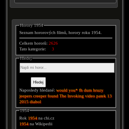
Horory 1954
Seznam hororových filmů, horory roku 1954.
Celkem hororů:
2626
Tato kategorie:
3
Hledej
Naposledy hledané:
would you*
fh
dum hruzy
jeepers creeper
found
The Invoking
video
patek 13
2015
diabol
1954
Rok
1954
na chi.cz
1954
na Wikipedii