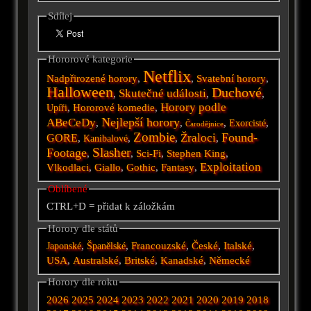
Sdílej
Hororové kategorie
Netflix
Nadpřirozené horory
,
,
Svatební horory
,
Halloween
Duchové
Skutečné události
,
,
,
Horory podle
,
Hororové komedie
,
Upíři
Nejlepší horory
ABeCeDy
,
,
,
,
Exorcisté
Čarodějnice
Zombie
Found-
Žraloci
GORE
,
,
,
,
Kanibalové
Slasher
Footage
,
,
Sci-Fi
,
Stephen King
,
Exploitation
Vlkodlaci
,
Giallo
,
Gothic
,
Fantasy
,
Oblíbené
CTRL+D = přidat k záložkám
Horory dle států
,
,
Francouzské
,
České
,
Italské
,
Japonské
Španělské
USA
,
Australské
,
Britské
,
Kanadské
,
Německé
Horory dle roku
2026
2025
2024
2023
2022
2021
2020
2019
2018