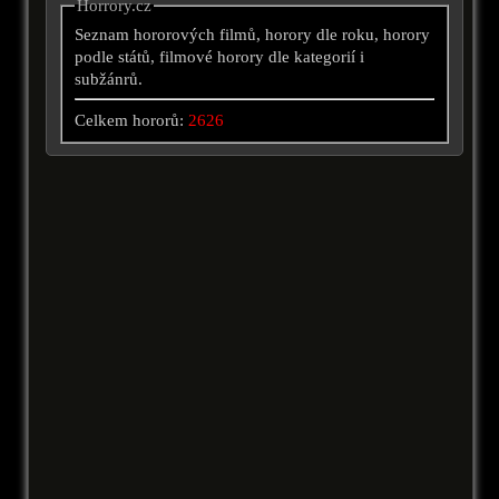
Horrory.cz
Seznam hororových filmů, horory dle roku, horory
podle států, filmové horory dle kategorií i
subžánrů.
Celkem hororů:
2626