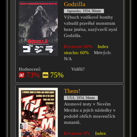
Godzilla
Japonsko, 1954, 96min
Výbuch vodíkové bomby
vzbudil pravěké monstrum
beze jména, nazývavší nyní
Godzilla.
Krvavost: 60%
Index
strachu: 60%
Mrtvých:
N/A
Hodnocení:
Viděli?
73%
75%
Them!
USA, 1954, 94min
Atomové testy v Novém
Mexiku a jejich následky v
podobě obřích mravenčích
mutantů.
Krvavost: 0%
Index