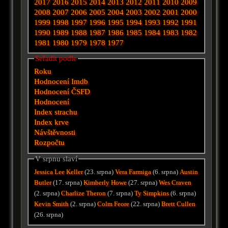
2017
2016
2015
2014
2013
2012
2011
2010
2009
2008
2007
2006
2005
2004
2003
2002
2001
2000
1999
1998
1997
1996
1995
1994
1993
1992
1991
1990
1989
1988
1987
1986
1985
1984
1983
1982
1981
1980
1979
1978
1977
Seřadit podle
Roku
Hodnocení Imdb
Hodnocení ČSFD
Hodnocení
Index strachu
Index krve
Návštěvnosti
Rozpočtu
V srpnu slaví
Jessica Lee Keller
(23. srpna)
Vera Farmiga
(6. srpna)
Austin
Butler
(17. srpna)
Kimberly Howe
(27. srpna)
Wes Craven
(2. srpna)
Charlize Theron
(7. srpna)
Ty Simpkins
(6. srpna)
Kevin Smith
(2. srpna)
Colm Feore
(22. srpna)
Brett Cullen
(26. srpna)