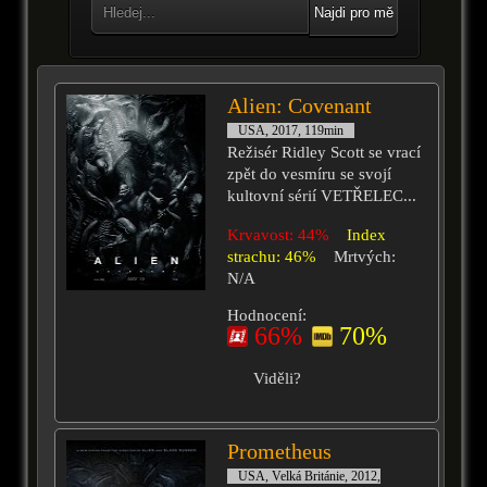
Najdi pro mě
Alien: Covenant
USA, 2017, 119min
Režisér Ridley Scott se vrací
zpět do vesmíru se svojí
kultovní sérií VETŘELEC...
Krvavost: 44%
Index
strachu: 46%
Mrtvých:
N/A
Hodnocení:
66%
70%
Viděli?
Prometheus
USA, Velká Británie, 2012,