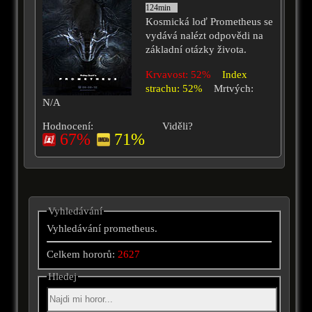
124min
Kosmická loď Prometheus se
vydává nalézt odpovědi na
základní otázky života.
Krvavost: 52%
Index
strachu: 52%
Mrtvých:
N/A
Hodnocení:
Viděli?
67%
71%
Vyhledávání
Vyhledávání prometheus.
Celkem hororů:
2627
Hledej