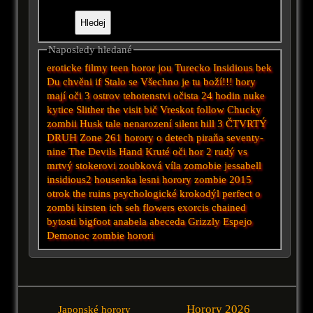
Naposledy hledané
eroticke filmy
teen horor
jou
Turecko
Insidious
bek
Du
chvěni
if
Stalo se
Všechno je tu boží!!!
hory
mají oči 3
ostrov
tehotenstvi
očista
24 hodin
nuke
kytice
Slither
the visit
bič
Vreskot
follow
Chucky
zombii
Husk
tale
nenarození
silent hill 3
ČTVRTÝ
DRUH
Zone 261
horory o detech
piraňa
seventy-
nine
The Devils Hand
Kruté oči hor 2
rudý vs
mrtvý
stokerovi
zoubková víla
zomobie
jessabell
insidious2
housenka
lesni horory
zombie 2015
otrok
the ruins
psychologické
krokodýl
perfect
o
zombi
kirsten
ich seh
flowers
exorcis
chained
bytosti
bigfoot
anabela
abeceda
Grizzly
Espejo
Demonoc
zombie horori
Horory 2026
Japonské horory