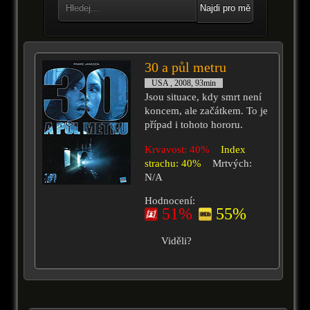
Najdi pro mě
30 a půl metru
USA , 2008, 93min
Jsou situace, kdy smrt není
koncem, ale začátkem. To je
případ i tohoto hororu.
Krvavost: 40%
Index
strachu: 40%
Mrtvých:
N/A
Hodnocení:
51%
55%
Viděli?