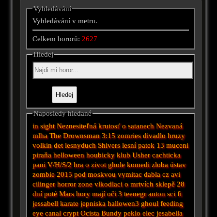
Vyhledávání
Vyhledávání v metru.
Celkem hororů:
2627
Hledej
Naposledy hledané
in sight
Neznesiteľná krutosť
o satanech
Nezvaná
mlha
The Drownsman
3:15 zomries
divadlo hruzy
volkin det
lesnyduch
Shivers
lesní
patek 13
muceni
piraňa
helloween
houbicky
klub
Usher
cachticka
pani
V/H/S/2
hra o zivot
ghole
komedi
zloba
ústav
zombie 2015
pod moskvou
vymitac dabla cz avi
cilinger
horror
zone
vlkodlaci
o mrtvích
sklepě
28
dní poté
Mars
hory mají oči 3
teenegr
anton
sci fi
jessabell
karate
jepniska
hallowen3
ghoul
feeding
eye
canal
crypt
Ocista
Bundy
peklo
elec
jesabella