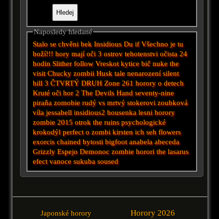
Naposledy hledané
Stalo se
chvěni
bek
Insidious
Du
if
Všechno je tu
boží!!!
hory mají oči 3
ostrov
tehotenstvi
očista
24
hodin
Slither
follow
Vreskot
kytice
bič
nuke
the
visit
Chucky
zombii
Husk
tale
nenarození
silent
hill 3
ČTVRTÝ DRUH
Zone 261
horory o detech
Kruté oči hor 2
The Devils Hand
seventy-nine
piraňa
zomobie
rudý vs mrtvý
stokerovi
zoubková
víla
jessabell
insidious2
housenka
lesni horory
zombie 2015
otrok
the ruins
psychologické
krokodýl
perfect
o zombi
kirsten
ich seh
flowers
exorcis
chained
bytosti
bigfoot
anabela
abeceda
Grizzly
Espejo
Demonoc
zombie horori
the lasarus
efect
vanoce
sukuba
soused
Horory 2026
Japonské horory