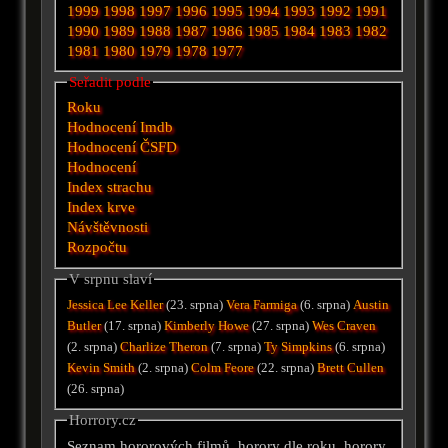
1999
1998
1997
1996
1995
1994
1993
1992
1991
1990
1989
1988
1987
1986
1985
1984
1983
1982
1981
1980
1979
1978
1977
Seřadit podle
Roku
Hodnocení Imdb
Hodnocení ČSFD
Hodnocení
Index strachu
Index krve
Návštěvnosti
Rozpočtu
V srpnu slaví
Jessica Lee Keller
(23. srpna)
Vera Farmiga
(6. srpna)
Austin
Butler
(17. srpna)
Kimberly Howe
(27. srpna)
Wes Craven
(2. srpna)
Charlize Theron
(7. srpna)
Ty Simpkins
(6. srpna)
Kevin Smith
(2. srpna)
Colm Feore
(22. srpna)
Brett Cullen
(26. srpna)
Horrory.cz
Seznam hororových filmů, horory dle roku, horory