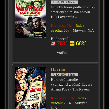
USA, 1963, 87min
Gotický horor podle povídky
amerického mistra hororů
H.P. Lovecrafta ..
Krvavost: 0%
Index
strachu: 0%
Mrtvých: N/A
Hodnocení:
78%
68%
Viděli?
Havran
USA, 1963, 86min
Hororová parodie
vycházející z básně Edgara
Allana Poea - The Raven.
Krvavost: 80%
Index
strachu: 20%
Mrtvých:
N/A