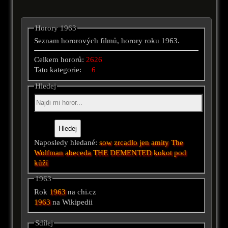
Horory 1963
Seznam hororových filmů, horory roku 1963.
Celkem hororů:
2626
Tato kategorie:
6
Hledej
Naposledy hledané:
sow
zrcadlo
jen
amity
The
Wolfman
abeceda
THE DEMENTED
kokot
pod
kůží
1963
Rok
1963
na chi.cz
1963
na Wikipedii
Sdílej