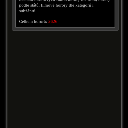
podle států, filmové horory dle kategorií i
subžánrů.
Celkem hororů:
2626