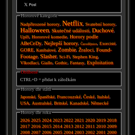
Hororové kategorie
Netflix
Nadpřirozené horory
,
,
Svatební horory
,
Halloween
Duchové
Skutečné události
,
,
,
Horory podle
,
Hororové komedie
,
Upíři
Nejlepší horory
ABeCeDy
,
,
,
,
Exorcisté
Čarodějnice
Zombie
Found-
Žraloci
GORE
,
,
,
,
Kanibalové
Slasher
Footage
,
,
Sci-Fi
,
Stephen King
,
Exploitation
Vlkodlaci
,
Giallo
,
Gothic
,
Fantasy
,
Oblíbené
CTRL+D = přidat k záložkám
Horory dle států
,
,
Francouzské
,
České
,
Italské
,
Japonské
Španělské
USA
,
Australské
,
Britské
,
Kanadské
,
Německé
Horory dle roku
2026
2025
2024
2023
2022
2021
2020
2019
2018
2017
2016
2015
2014
2013
2012
2011
2010
2009
2008
2007
2006
2005
2004
2003
2002
2001
2000