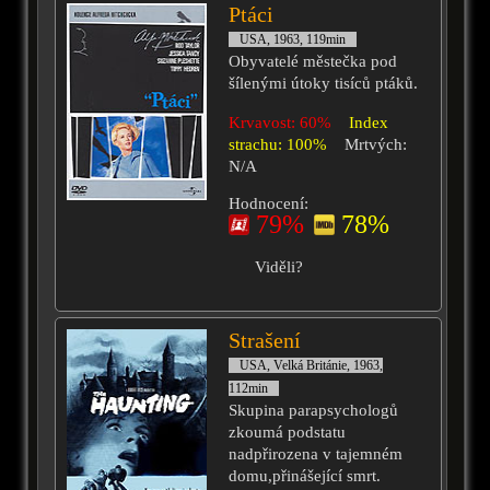
Ptáci
USA, 1963, 119min
Obyvatelé městečka pod
šílenými útoky tisíců ptáků.
Krvavost: 60%
Index
strachu: 100%
Mrtvých:
N/A
Hodnocení:
79%
78%
Viděli?
Strašení
USA, Velká Británie, 1963,
112min
Skupina parapsychologů
zkoumá podstatu
nadpřirozena v tajemném
domu,přinášející smrt.