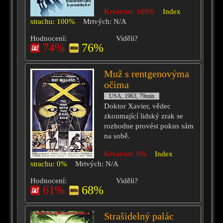
Krvavost: 100%
Index
strachu: 100%
Mrtvých: N/A
Hodnocení:
Viděli?
74%
76%
Muž s rentgenovýma
očima
USA, 1963, 79min
Doktor Xavier, vědec
zkoumající lidský zrak se
rozhodne provést pokus sám
na sobě.
Krvavost: 0%
Index
strachu: 0%
Mrtvých: N/A
Hodnocení:
Viděli?
61%
68%
Strašidelný palác