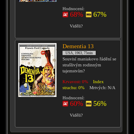
Hodnocení:
68%
67%
Viděli?
Dementia 13
USA, 1963, 75min
Souvisí maniakovo řádění se
strašlivým rodinným
tajemstvím?
Krvavost: 0%
Index
strachu: 0%
Mrtvých: N/A
Hodnocení:
60%
56%
Viděli?