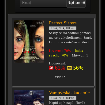
Najdi pro mě
Perfect Sisters
USA, 2014, 100min
Sestry se rozhodnou pomoci
matce s alkoholismem. Smrtí.
Horor dle skutečné události.
Krvavost: 70%
Index
strachu: 70%
Mrtvých: 1
Hodnocení:
61%
56%
Viděli?
Vampýrská akademie
USA, 2014, 104min
Napůl upír, napůl člověk -