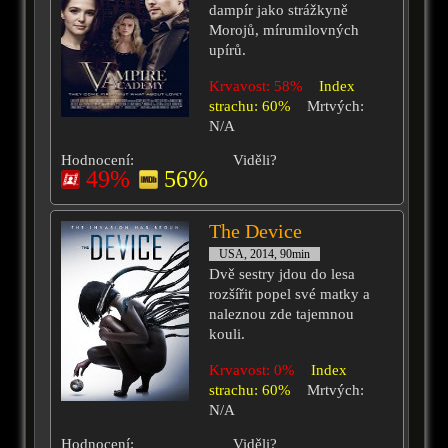
dampír jako strážkyně
Morojů, mírumilovných
upírů.
Krvavost: 58%
Index
strachu: 60%
Mrtvých:
N/A
Hodnocení:
Viděli?
49%
56%
The Device
USA, 2014, 90min
Dvě sestry jdou do lesa
rozšířit popel své matky a
naleznou zde tajemnou
kouli.
Krvavost: 0%
Index
strachu: 60%
Mrtvých:
N/A
Hodnocení:
Viděli?