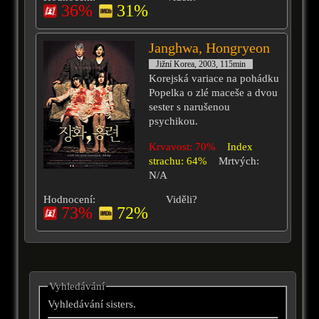
36%
31%
Janghwa, Hongryeon
Jižní Korea, 2003, 115min
Korejská variace na pohádku
Popelka o zlé maceše a dvou
sester s narušenou
psychikou.
Krvavost: 70%
Index
strachu: 64%
Mrtvých:
N/A
Hodnocení:
Viděli?
73%
72%
Vyhledávání
Vyhledávání sisters.