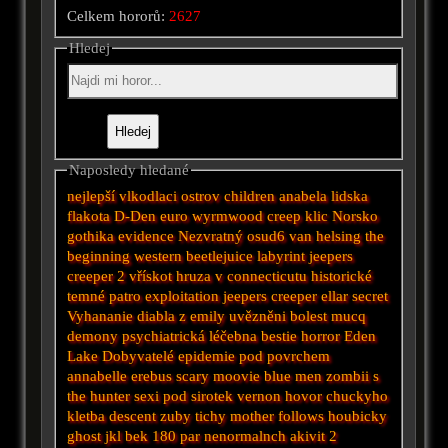
Celkem hororů:
2627
Hledej
Naposledy hledané
nejlepší
vlkodlaci
ostrov
children
anabela
lidska
flakota
D-Den
euro
wyrmwood
creep
klic
Norsko
gothika
evidence
Nezvratný osud6
van helsing
the
beginning
western
beetlejuice
labyrint
jeepers
creeper 2
vřískot
hruza v connecticutu
historické
temné patro
exploitation
jeepers creeper
ellar secret
Vyhananie diabla z emily
uvězněni
bolest
mucq
demony
psychiatrická léčebna
bestie
horror
Eden
Lake
Dobyvatelé
epidemie
pod povrchem
annabelle
erebus
scary moovie
blue men
zombii
s
the hunter
sexi
pod
sirotek
vernon
hovor
chuckyho
kletba
descent
zuby
tichy
mother
follows
houbicky
ghost
jkl
bek
180
par nenormalnch akivit 2