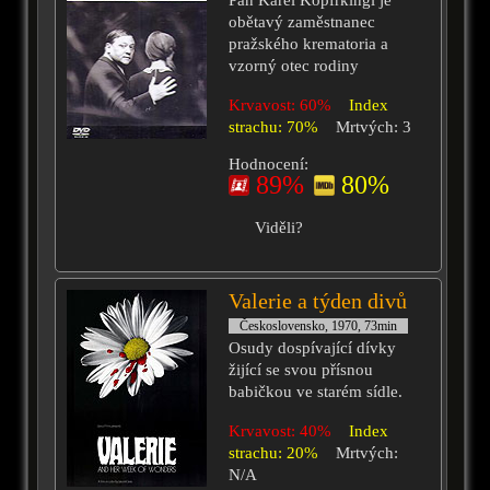
Pan Karel Kopfrkingl je
obětavý zaměstnanec
pražského krematoria a
vzorný otec rodiny
Krvavost: 60%
Index
strachu: 70%
Mrtvých: 3
Hodnocení:
89%
80%
Viděli?
Valerie a týden divů
Československo, 1970, 73min
Osudy dospívající dívky
žijící se svou přísnou
babičkou ve starém sídle.
Krvavost: 40%
Index
strachu: 20%
Mrtvých:
N/A