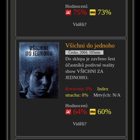
Hodnocení:
75%
73%
Viděli?
Všichni do jednoho
Česko, 2004, 105min
Do sklepa je zavřeno šest
účastníků podivné reality
show VŠICHNI ZA
JEDNOHO.
Krvavost: 0%
Index
strachu: 0%
Mrtvých: N/A
Hodnocení:
64%
60%
Viděli?