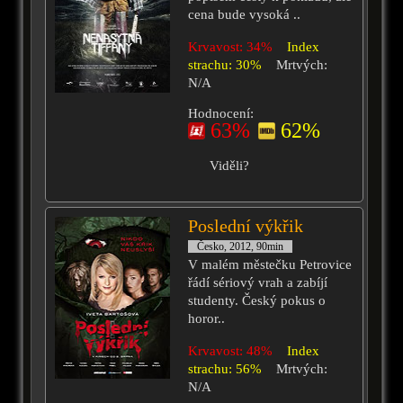
cena bude vysoká ..
Krvavost: 34%
Index
strachu: 30%
Mrtvých:
N/A
Hodnocení:
63%
62%
Viděli?
Poslední výkřik
Česko, 2012, 90min
V malém městečku Petrovice
řádí sériový vrah a zabíjí
studenty. Český pokus o
horor..
Krvavost: 48%
Index
strachu: 56%
Mrtvých:
N/A