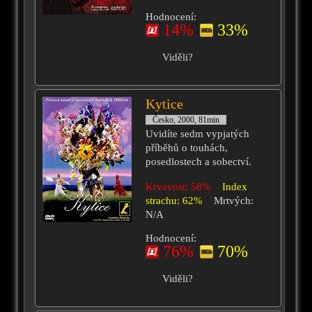
Hodnocení:
14%
33%
Viděli?
Kytice
Česko, 2000, 81min
Uvidíte sedm vypjatých
příběhů o touhách,
posedlostech a sobectví.
Krvavost: 58%
Index
strachu: 62%
Mrtvých:
N/A
Hodnocení:
76%
70%
Viděli?