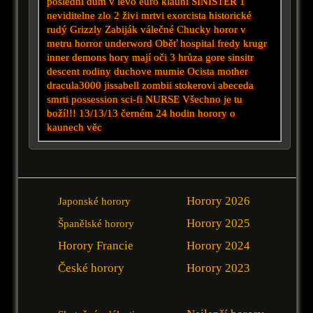
poslední dům v levo
euro
klauni
SINISTER 1
neviditelne zlo 2
živi mrtvi
exorcista
historické
rudý
Grizzly
Zabiják
válečné
Chucky
horor v
metru
horror
underword
Oběť
hospital
fredy krugr
inner demons
hory mají oči 3
hrůza
gore
sinsitr
descent
rodiny duchove
mumie
Ocista
mother
dracula3000
jissabell
zombii
stokerovi
abeceda
smrti
possession
sci-fi
NURSE
Všechno je tu
boží!!!
13/13/13
černém
24 hodin
horory o
kaunech
věc
Horory 2026
Japonské horory
Horory 2025
Španělské horory
Horory Francie
Horory 2024
České horory
Horory 2023