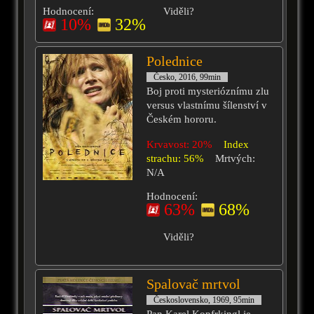
Hodnocení:
Viděli?
10%
32%
Polednice
Česko, 2016, 99min
Boj proti mysterióznímu zlu
versus vlastnímu šílenství v
Českém hororu.
Krvavost: 20%
Index
strachu: 56%
Mrtvých:
N/A
Hodnocení:
63%
68%
Viděli?
Spalovač mrtvol
Československo, 1969, 95min