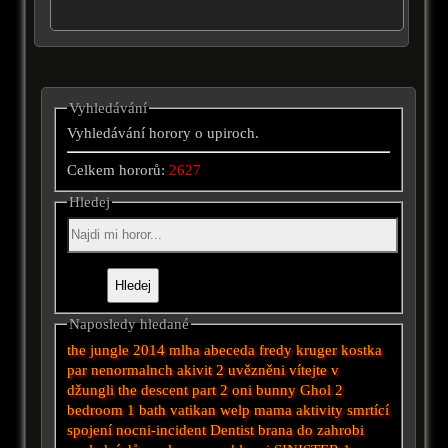
Vyhledávání
Vyhledávání horory o upiroch.
Celkem hororů:
2627
Hledej
Naposledy hledané
the jungle 2014
mlha
abeceda
fredy kruger
kostka
par nenormalnch akivit 2
uvězněni
vítejte v
džungli
the descent part 2
oni
bunny
Ghol
2
bedroom 1 bath
vatikan
welp
mama
aktivity
smrtící
spojení
nocni-incident
Dentist
brana do zahrobi