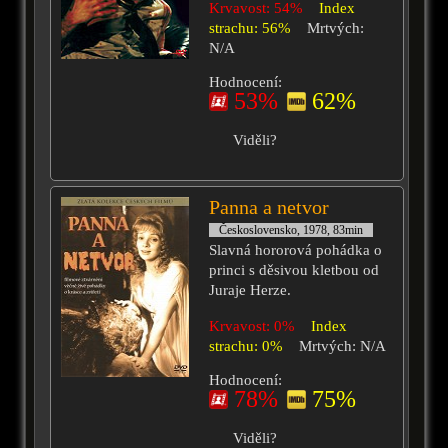
Krvavost: 54%
Index
strachu: 56%
Mrtvých:
N/A
Hodnocení:
53%
62%
Viděli?
Panna a netvor
Československo, 1978, 83min
Slavná hororová pohádka o
princi s děsivou kletbou od
Juraje Herze.
Krvavost: 0%
Index
strachu: 0%
Mrtvých: N/A
Hodnocení:
78%
75%
Viděli?