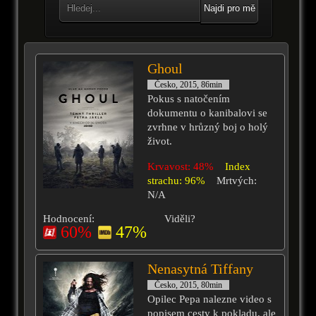
Najdi pro mě
Ghoul
Česko, 2015, 86min
Pokus s natočením
dokumentu o kanibalovi se
zvrhne v hrůzný boj o holý
život.
Krvavost: 48%
Index
strachu: 96%
Mrtvých:
N/A
Hodnocení:
Viděli?
60%
47%
Nenasytná Tiffany
Česko, 2015, 80min
Opilec Pepa nalezne video s
popisem cesty k pokladu, ale