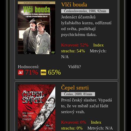
Vlčí bouda
Československo, 1986, 92min
Jedenáct účastníků
lyžařského kurzu, odříznutí
od světa, podléhají
psychickému tlaku.
Krvavost: 52%
Index
strachu: 54%
Mrtvých:
N/A
Hodnocení:
Viděli?
71%
65%
Čepel smrti
Česko, 2009, 81min
První český slasher. Vypadá
to, že ve městě začal řádit
seriový vrah.
Krvavost: 0%
Index
strachu: 0%
Mrtvých: N/A