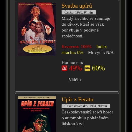
Svatba upírů
Česko, 1993, 94min
Mladý šlechtic se zamiluje
do dívky, která se však
pohybuje v podivné
společnosti..
Krvavost: 100%
Index
strachu: 0%
Mrtvých: N/A
Hodnocení:
49%
60%
Viděli?
Upír z Feratu
Československo, 1981, 90min
Československý sci-fi horor
o automobilu poháněném
lidskou krví.