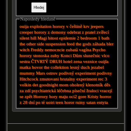
Naposledy hledané
ouija
exploitation
horory v češtině
krv
jeepers
creeper
horory z demony
odebrat z pratel
zvířecí
silent hill
Magi
bitost
epidemie
2 bedroom 1 bath
the other side
suspension
feed the gods
záhada bler
witch
Freddy
nemocncie
zubatá vagína
Psycho
horory
stonoska
zuby
Konci
Dům slunečnic
vlco
sestra
ČTVRTÝ DRUH
hotel
zena veznice
ouijla
matka
hovor
the collektion
lesný duch
jezabel
mummy
Mars
ostrov
podivný experiment
podivny
Hitchcock
zmutovani
brutalny experiment
rec 3
volkin det
goodnight mom
oholený klenotník
děs
za zdí
psychiatrická léčebna
píseční žraloci
vracejí
se zpět
Horrory
hory maju oci2
gore
Kristy
horror
z
28 dní po té
uoiri
teen horor
ruiny
satan
entyta