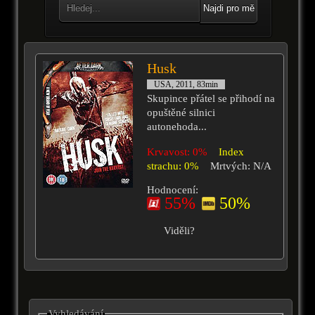
Najdi pro mě
Husk
USA, 2011, 83min
Skupince přátel se přihodí na
opuštěné silnici
autonehoda...
Krvavost: 0%
Index
strachu: 0%
Mrtvých: N/A
Hodnocení:
55%
50%
Viděli?
Vyhledávání