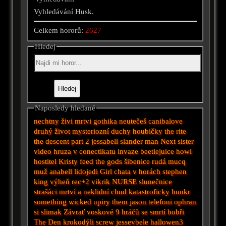
Vyhledávání Husk.
Celkem hororů:
2627
Hledej
Naposledy hledané
nechtny
živi mrtvi
gothika
neutečeš
canibalove
druhý život
mysteriozní
duchy
houbičky
the rite
the descent part 2
jessabell
slander man
Next
sister
video
hruza v conectikatu
invaze
beetlejuice
howl
hostitel
Kristy
feed the gods
šibenice
rudá
mucq
muž
anabell
lidojedi
Girl
chata v horách
stephen
king
výheň
rec+2
vikrik
NURSE
slunečnice
strašáci
mrtví a neklidní
chud
katastroficky
bunkr
something wicked
upiry
them
jason
telefoni
ophran
si
slimak
Závrať
voskové
9 hráčů se smrtí
bobři
The Den
krokodýli
screw
jessevbele
hallowen3