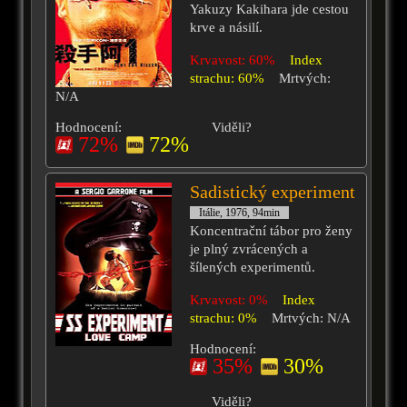
Yakuzy Kakihara jde cestou
krve a násilí.
Krvavost: 60%
Index
strachu: 60%
Mrtvých:
N/A
Hodnocení:
Viděli?
72%
72%
Sadistický experiment
Itálie, 1976, 94min
Koncentrační tábor pro ženy
je plný zvrácených a
šílených experimentů.
Krvavost: 0%
Index
strachu: 0%
Mrtvých: N/A
Hodnocení:
35%
30%
Viděli?