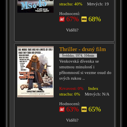
strachu: 40%
Mrtvých: 19
Hodnocení:
67%
68%
Viděli?
Thriller - drsný film
Švédsko, 1974, 104min
Venkovská dívenka se
smutnou minulostí i
přítomností si vezme osud do
svých rukou ..
Krvavost: 0%
Index
strachu: 0%
Mrtvých: N/A
Hodnocení:
63%
65%
Viděli?