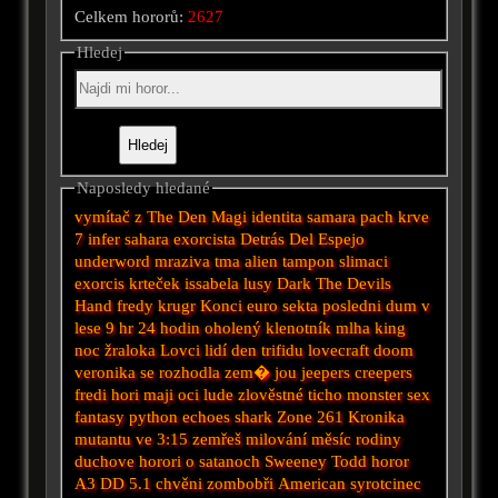
Celkem hororů:
2627
Hledej
Naposledy hledané
vymítač
z
The Den
Magi
identita
samara
pach krve
7
infer
sahara
exorcista
Detrás Del Espejo
underword
mraziva tma
alien tampon
slimaci
exorcis
krteček
issabela
lusy
Dark
The Devils
Hand
fredy krugr
Konci
euro
sekta
posledni dum v
lese
9 hr
24 hodin
oholený klenotník
mlha
king
noc žraloka
Lovci lidí
den trifidu
lovecraft
doom
veronika se rozhodla zem�
jou
jeepers creepers
fredi
hori maji oci
lude
zlověstné ticho
monster sex
fantasy
python
echoes
shark
Zone 261
Kronika
mutantu
ve 3:15 zemřeš
milování
měsíc
rodiny
duchove
horori o satanoch
Sweeney Todd
horor
A3 DD 5.1
chvěni
zombobři
American
syrotcinec