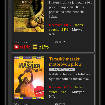
Hlavní hrdinka je nucena být
po vůli vojákům.. Krutá
pomsta na sebe nenechá
čekat.
Krvavost: 60%
Index
strachu: 24%
Mrtvých:
N/A
Hodnocení:
Viděli?
61%
61%
Texaský masakr
motorovou pilou
USA, 1974, 83min
Někde v Texasu na hřbitově
byla zhanobena lidská těla.
Krvavost: 62%
Index
strachu: 96%
Mrtvých:
N/A
Hodnocení:
Viděli?