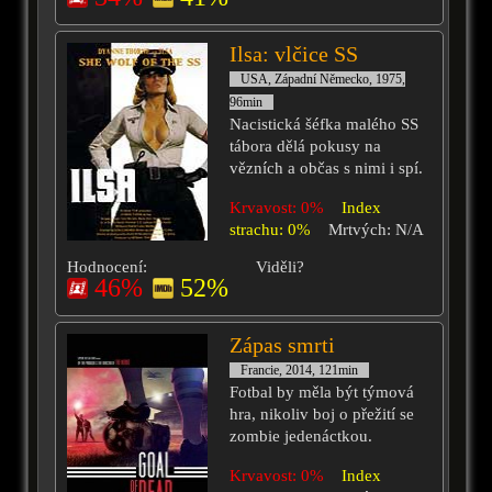
Ilsa: vlčice SS
USA, Západní Německo, 1975,
96min
Nacistická šéfka malého SS
tábora dělá pokusy na
vězních a občas s nimi i spí.
Krvavost: 0%
Index
strachu: 0%
Mrtvých: N/A
Hodnocení:
Viděli?
46%
52%
Zápas smrti
Francie, 2014, 121min
Fotbal by měla být týmová
hra, nikoliv boj o přežití se
zombie jedenáctkou.
Krvavost: 0%
Index