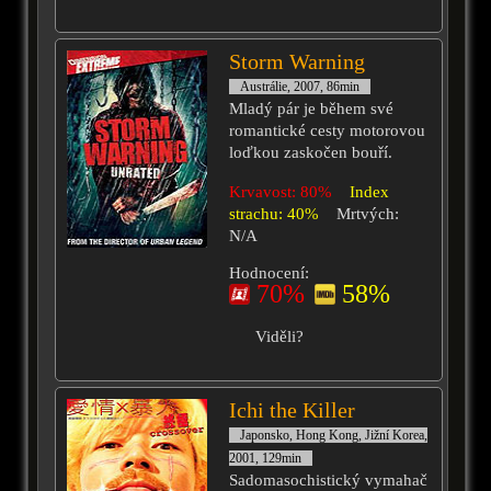
Storm Warning
Austrálie, 2007, 86min
Mladý pár je během své
romantické cesty motorovou
loďkou zaskočen bouří.
Krvavost: 80%
Index
strachu: 40%
Mrtvých:
N/A
Hodnocení:
70%
58%
Viděli?
Ichi the Killer
Japonsko, Hong Kong, Jižní Korea,
2001, 129min
Sadomasochistický vymahač