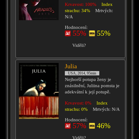
Krvavost: 100%
Index
strachu: 34%
Mrtvých:
N/A
Hodnocení:
55%
55%
Viděli?
Julia
USA, 2014, 95min
Nejhorší potupa ženy je
znásilnění, Juliina pomsta je
adekvátní k její potupě.
Krvavost: 0%
Index
strachu: 0%
Mrtvých: N/A
Hodnocení:
57%
46%
Viděli?