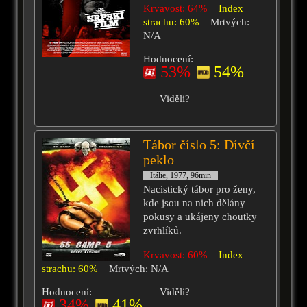
Krvavost: 64%
Index
strachu: 60%
Mrtvých:
N/A
Hodnocení:
53%
54%
Viděli?
Tábor číslo 5: Dívčí
peklo
Itálie, 1977, 96min
Nacistický tábor pro ženy,
kde jsou na nich dělány
pokusy a ukájeny choutky
zvrhlíků.
Krvavost: 60%
Index
strachu: 60%
Mrtvých: N/A
Hodnocení:
Viděli?
34%
41%