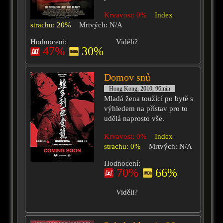
Krvavost: 0%
Index
strachu: 20%
Mrtvých: N/A
Hodnocení:
Viděli?
47%
30%
Domov snů
Hong Kong, 2010, 96min
Mladá žena toužící po bytě s
výhledem na přístav pro to
udělá naprosto vše.
Krvavost: 0%
Index
strachu: 0%
Mrtvých: N/A
Hodnocení:
70%
66%
Viděli?