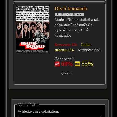
Dívčí komando
USA, 1974, 90min
Lindu někdo znásilnil a tak
našla další znásilněné a
vytvoří pomstychivé
komando.
Krvavost: 0%
Index
strachu: 0%
Mrtvých: N/A
Hodnocení:
69%
55%
Viděli?
Vyhledávání
Vyhledávání exploitation.