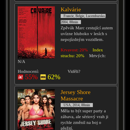
Kalvárie
Francie, Belgie, Lucembursko,
2004, 88min
Zpěvák Marc cestující autem
uvízne hluboko v lesích s
nepojízdným vozidlem.
Krvavost: 20%
Index
strachu: 20%
Mrtvých:
N/A
Hodnocení:
Viděli?
55%
62%
Jersey Shore
Massacre
USA, 2014, 88min
Měla to být super party a
zábava, ale sériový vrah ji
rychle změnil na boj o
přežití.