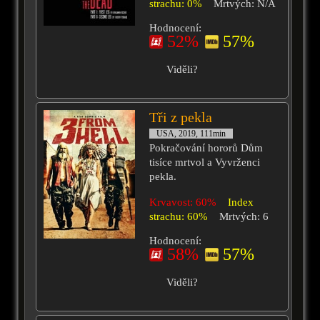
strachu: 0%
Mrtvých: N/A
Hodnocení:
52%
57%
Viděli?
Tři z pekla
USA, 2019, 111min
Pokračování hororů Dům
tisíce mrtvol a Vyvrženci
pekla.
Krvavost: 60%
Index
strachu: 60%
Mrtvých: 6
Hodnocení:
58%
57%
Viděli?