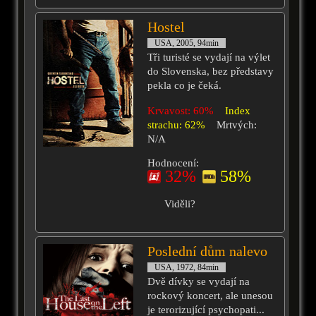
Hostel
USA, 2005, 94min
Tři turisté se vydají na výlet
do Slovenska, bez představy
pekla co je čeká.
Krvavost: 60%
Index
strachu: 62%
Mrtvých:
N/A
Hodnocení:
32%
58%
Viděli?
Poslední dům nalevo
USA, 1972, 84min
Dvě dívky se vydají na
rockový koncert, ale unesou
je terorizující psychopati...