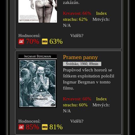
zakázán.
Krvavost: 66%
Index
strachu: 62%
Mrtvých:
N/A
Hodnocení:
Viděli?
70%
63%
Pramen panny
Švédsko, 1960, 89min
Prapůvod všech hororů se
štítkem exploitation položil
Ingmar Bergman v tomto
filmu.
Krvavost: 60%
Index
strachu: 60%
Mrtvých:
N/A
Hodnocení:
Viděli?
85%
81%