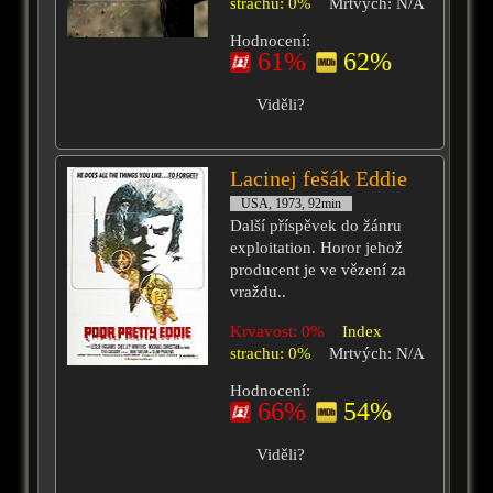
strachu: 0%
Mrtvých: N/A
Hodnocení:
61%
62%
Viděli?
Lacinej fešák Eddie
USA, 1973, 92min
Další příspěvek do žánru
exploitation. Horor jehož
producent je ve vězení za
vraždu..
Krvavost: 0%
Index
strachu: 0%
Mrtvých: N/A
Hodnocení:
66%
54%
Viděli?