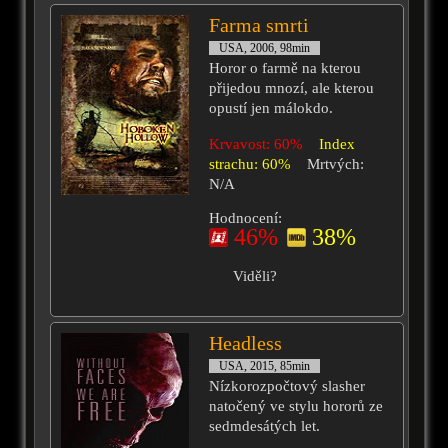
Farma smrti
USA, 2006, 98min
Horor o farmě na kterou
přijedou mnozí, ale kterou
opustí jen málokdo.
Krvavost: 60%
Index
strachu: 60%
Mrtvých:
N/A
Hodnocení:
46%
38%
Viděli?
Headless
USA, 2015, 85min
Nízkorozpočtový slasher
natočený ve stylu hororů ze
sedmdesátých let.