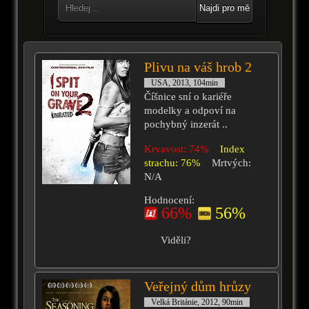
Najdi pro mě
Plivu na váš hrob 2
USA, 2013, 104min
Číšnice sní o kariéře
modelky a odpoví na
pochybný inzerát ..
Krvavost: 74%
Index
strachu: 76%
Mrtvých:
N/A
Hodnocení:
66%
56%
Viděli?
Veřejný dům hrůzy
Velká Británie, 2012, 90min