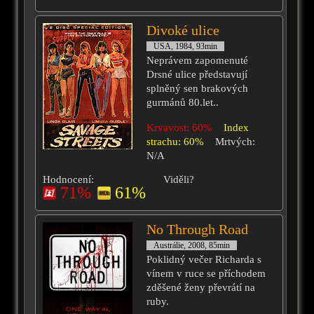
Divoké ulice
USA, 1984, 93min
Neprávem zapomenuté
Drsné ulice představují
splněný sen brakových
gurmánů 80.let..
Krvavost: 60%
Index
strachu: 60%
Mrtvých:
N/A
Hodnocení:
Viděli?
71%
61%
No Through Road
Austrálie, 2008, 85min
Poklidný večer Richarda s
vínem v ruce se příchodem
zděšené ženy převrátí na
ruby.