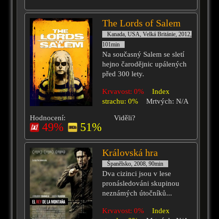
The Lords of Salem
Kanada, USA, Velká Británie, 2012,
101min
Na současný Salem se sletí
hejno čarodějnic upálených
před 300 lety.
Krvavost: 0%
Index
strachu: 0%
Mrtvých: N/A
Hodnocení:
Viděli?
49%
51%
Královská hra
Španělsko, 2008, 90min
Dva cizinci jsou v lese
pronásledováni skupinou
neznámých útočníků...
Krvavost: 0%
Index