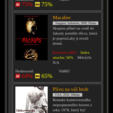
75%
75%
Macabre
Singapur, Indonésie, 2009, 95min
Skupina přátel na cestě do
Jakarty pomůže dívce, která
je poprosí,aby ji svezli
domů.
Krvavost: 66%
Index
strachu: 56%
Mrtvých:
N/A
Hodnocení:
Viděli?
64%
65%
Plivu na váš hrob
USA, 2010, 108min
Remake kontroverzního
stejnojmenného hororu z
roku 1978, který byl