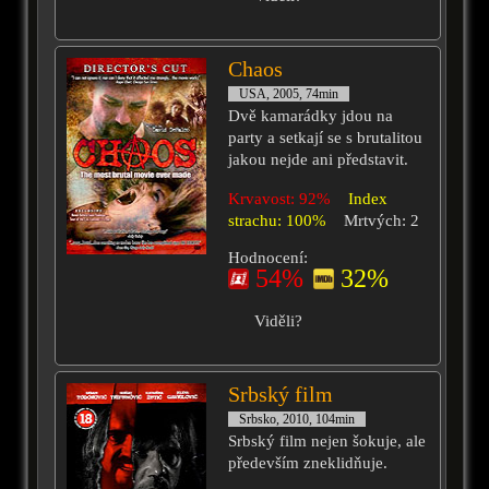
Chaos
USA, 2005, 74min
Dvě kamarádky jdou na
party a setkají se s brutalitou
jakou nejde ani představit.
Krvavost: 92%
Index
strachu: 100%
Mrtvých: 2
Hodnocení:
54%
32%
Viděli?
Srbský film
Srbsko, 2010, 104min
Srbský film nejen šokuje, ale
především zneklidňuje.