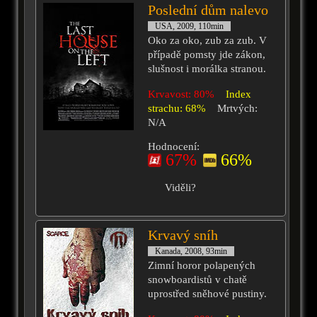
Poslední dům nalevo
USA, 2009, 110min
Oko za oko, zub za zub. V
případě pomsty jde zákon,
slušnost i morálka stranou.
Krvavost: 80%
Index
strachu: 68%
Mrtvých:
N/A
Hodnocení:
67%
66%
Viděli?
Krvavý sníh
Kanada, 2008, 93min
Zimní horor polapených
snowboardistů v chatě
uprostřed sněhové pustiny.