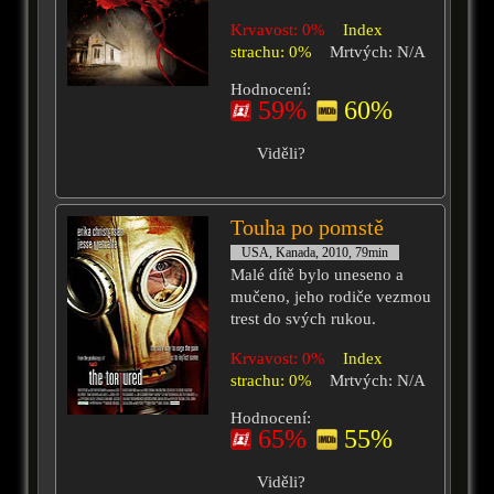
Krvavost: 0%
Index
strachu: 0%
Mrtvých: N/A
Hodnocení:
59%
60%
Viděli?
Touha po pomstě
USA, Kanada, 2010, 79min
Malé dítě bylo uneseno a
mučeno, jeho rodiče vezmou
trest do svých rukou.
Krvavost: 0%
Index
strachu: 0%
Mrtvých: N/A
Hodnocení:
65%
55%
Viděli?