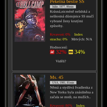
Pekelná bestie SS
Itálie, 1977, 86min
Krásná,nicméně nelidská a
nelítostná důstojnice SS mučí
vybrané ženy krutými
způsoby.
Krvavost: 0%
Index
strachu: 0%
Mrtvých: N/A
Hodnocení:
32%
34%
Viděli?
Ms. 45
USA, 1981, 81min
Němá a stydlivá švadlenka z
New Yorku byla znásilněna a
začala se mstít, na mužích..
Krvavost: 80%
Index