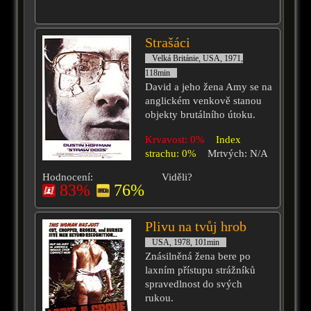
Strašáci
Velká Británie, USA, 1971,
118min
David a jeho žena Amy se na
anglickém venkově stanou
objekty brutálního útoku.
Krvavost: 0%
Index
strachu: 0%
Mrtvých: N/A
Hodnocení:
Viděli?
83%
76%
Plivu na tvůj hrob
USA, 1978, 101min
Znásilněná žena bere po
laxním přístupu strážníků
spravedlnost do svých
rukou.