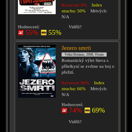
Krvavost: 0%
Index
strachu: 50%
Mrtvých:
N/A
Hodnocení:
Viděli?
55%
55%
Jezero smrti
Velká Británie, 2008, 91min
Romantický výlet Steva s
přítelkyní se zvrhne na boj o
přežití.
Krvavost: 66%
Index
strachu: 66%
Mrtvých:
N/A
Hodnocení:
74%
69%
Viděli?