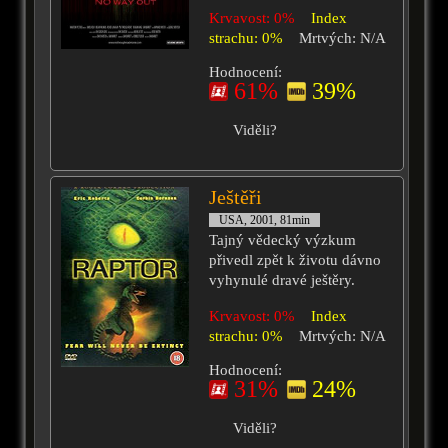
Krvavost: 0%
Index
strachu: 0%
Mrtvých: N/A
Hodnocení:
61%
39%
Viděli?
Ještěři
USA, 2001, 81min
Tajný vědecký výzkum
přivedl zpět k životu dávno
vyhynulé dravé ještěry.
Krvavost: 0%
Index
strachu: 0%
Mrtvých: N/A
Hodnocení:
31%
24%
Viděli?