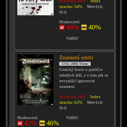
Krvavost: 80%
Index
strachu: 54%
Mrtvých:
N/A
Hodnocení:
46%
40%
Viděli?
Znamení smrti
USA, 2008, 95min
Gotický horor o partičce
mladých lidí, a o tom jak se
nevyplácí ignorovat
znamení.
Krvavost: 58%
Index
strachu: 62%
Mrtvých:
N/A
Hodnocení:
Viděli?
42%
46%