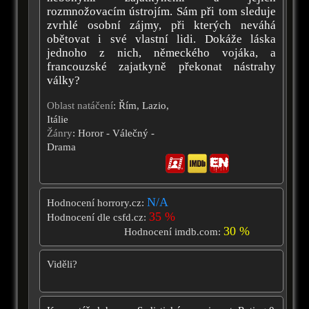
rozmnožovacím ústrojím. Sám při tom sleduje
zvrhlé osobní zájmy, při kterých neváhá
obětovat i své vlastní lidi. Dokáže láska
jednoho z nich, německého vojáka, a
francouzské zajatkyně překonat nástrahy
války?
Oblast natáčení
: Řím, Lazio,
Itálie
Žánry
: Horor - Válečný -
Drama
N/A
Hodnocení horrory.cz:
35 %
Hodnocení dle csfd.cz:
30 %
Hodnocení imdb.com:
Viděli?