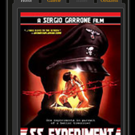
Horor
Galérie
Trailer
Obsazení