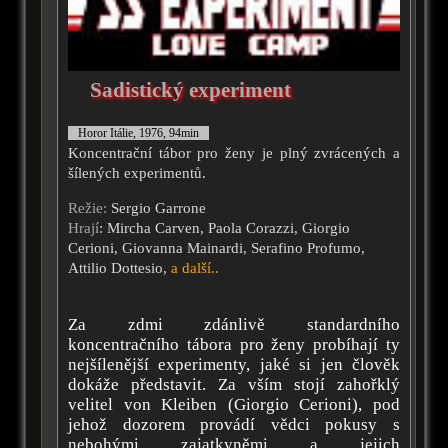
Sadistický experiment
Horor Itálie, 1976, 94min
Koncentrační tábor pro ženy je plný zvrácených a
šílených experimentů.
Režie:
Sergio Garrone
Hrají
: Mircha Carven, Paola Corazzi, Giorgio
Cerioni, Giovanna Mainardi, Serafino Profumo,
Attilio Dottesio,
a další..
Za zdmi zdánlivě standardního
koncentračního tábora pro ženy probíhají ty
nejšílenější experimenty, jaké si jen člověk
dokáže představit. Za vším stojí zahořklý
velitel von Kleiben (Giorgio Cerioni), pod
jehož dozorem provádí vědci pokusy s
nebohými zajatkyněmi a jejich